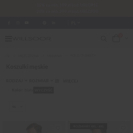
-15% za min. 199 zł kod: URLOP15
-20% za min. 299 zł kod: URLOP20
PL
0
Przełącznik
Cart
Nav
POLO / T-SHIRTY
MĘŻCZYZNA
UBRANIA
Koszulki męskie
RODZAJ
ROZMIAR
Kolor
biały
WYCZYŚĆ
ROZMIARY 4XL - 6XL