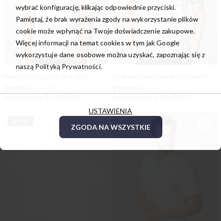
wybrać konfigurację, klikając odpowiednie przyciski.
Pamiętaj, że brak wyrażenia zgody na wykorzystanie plików
cookie może wpłynąć na Twoje doświadczenie zakupowe.
Więcej informacji na temat cookies w tym jak Google
wykorzystuje dane osobowe można uzyskać, zapoznając się z
naszą
Polityką Prywatności.
Biała koszulka polo ze stójką
Biała koszulka polo w żaglówki i kotwice
99,00 zł
139,00 zł
99,00 zł
139,00 zł
139,00 zł
139,00 zł
Najniższa cena
Najniższa cena
USTAWIENIA
2-PAK
ZGODA NA WSZYSTKIE