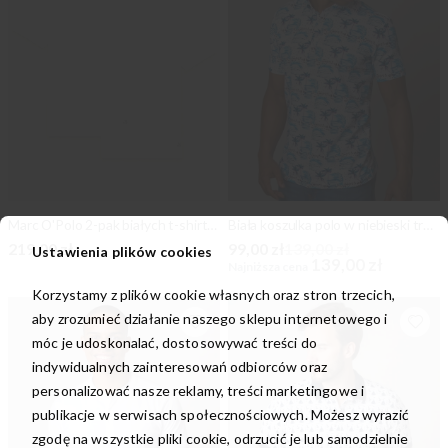
Marc O'Polo 2-pak białych t-shirtów V-neck
Biała koszulka polo w niebieski tropikalny wzór
219,00 zł
99,00 zł
139,00 zł
Ustawienia plików cookies
139,00 zł
Najniższa cena
Korzystamy z plików cookie własnych oraz stron trzecich,
aby zrozumieć działanie naszego sklepu internetowego i
móc je udoskonalać, dostosowywać treści do
indywidualnych zainteresowań odbiorców oraz
personalizować nasze reklamy, treści marketingowe i
publikacje w serwisach społecznościowych. Możesz wyrazić
zgodę na wszystkie pliki cookie, odrzucić je lub samodzielnie