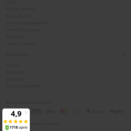
O nas
Koszule dla firm
Strefa dla firm
Karty dla pracowników
Sklepy stacjonarne
B2B Club
Opinie o Sklepie
Moje konto
Zaloguj
Mój koszyk
Schowek
Status zamówienia
Akceptujemy płatności
© 2026 Sklep Internetowy Willsoor