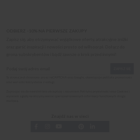
ODBIERZ -10% NA PIERWSZE ZAKUPY
Zapisz się, aby otrzymywać wyjątkowe oferty, atrakcyjne zniżki
oraz garść inspiracji i nowości prosto od
willsoor.pl
. Dołącz do
grona subskrybentów i bądź zawsze o krok przed innymi!
ZAPISZ SIĘ
Ta strona jest chroniona przez reCAPTCHA oraz Google, obowiązuje
polityka prywatności
oraz
warunki korzystania z usługi
.
Zapisując się do newslettera akceptuję i rozumiem
Politykę prywatności oraz Cookies
i
wyrażam zgodę na otrzymywanie spersonalizowanych informacji handlowych drogą
mailową.
Znajdź nas w sieci