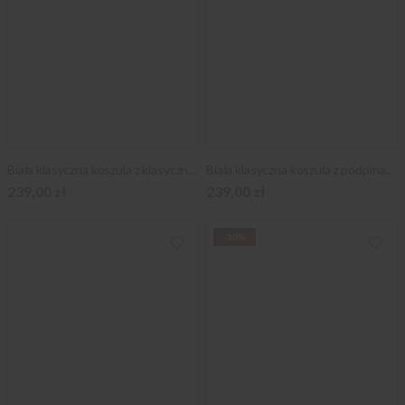
Biała klasyczna koszula z klasycznym kołnierzykiem
Biała klasyczna koszula z podpinanym kołnierzykiem
239,00 zł
239,00 zł
-30%