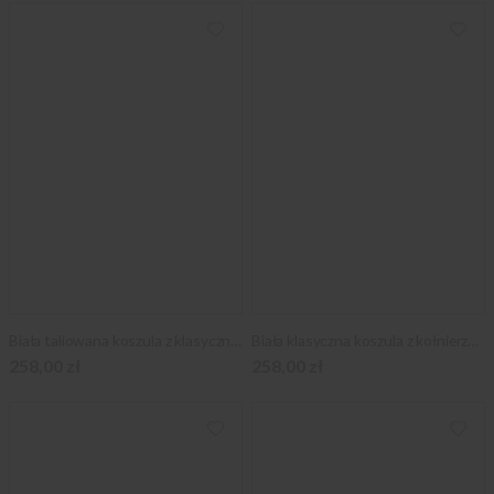
Biała taliowana koszula z klasycznym kołnierzykiem
Biała klasyczna koszula z kołnierzykiem KENT
258,00 zł
258,00 zł