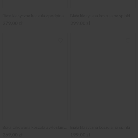
Biała klasyczna koszula z podpinanym kołnierzykiem
Biała klasyczna koszula na spinki
279,00 zł
299,00 zł
Biała taliowana koszula z włoskim kołnierzykiem
Biała klasyczna koszula na spinki
269,00 zł
199,00 zł