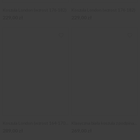
Koszula London (wzrost 176-182)
Koszula London (wzrost 176-182)
229,00 zł
229,00 zł
Koszula London (wzrost 164-170 i 176-182)
Klasyczna biała koszula z podpinanym kołnierzykiem
289,00 zł
269,00 zł