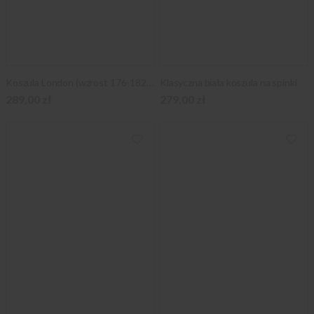
Koszula London (wzrost 176-182 i 188-194)
Klasyczna biała koszula na spinki
289,00 zł
279,00 zł