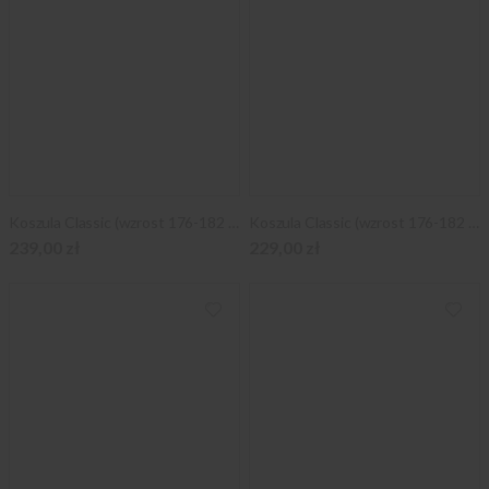
Koszula Classic (wzrost 176-182 i 188-194)
Koszula Classic (wzrost 176-182 i 188-194)
239,00 zł
229,00 zł