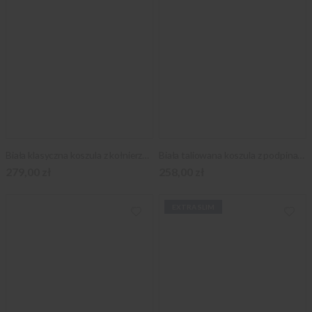
Biała klasyczna koszula z kołnierzykiem KENT
Biała taliowana koszula z podpinanym kołnierzykiem
279,00 zł
258,00 zł
EXTRA SLIM