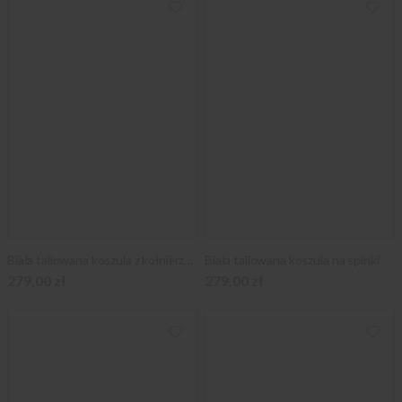
Biała taliowana koszula z kołnierzykiem pin-collar
Biała taliowana koszula na spinki
279,00 zł
279,00 zł