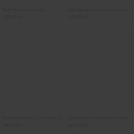
Biała taliowana koszula
Biała klasyczna koszula z kołnierzykiem KENT
229,00 zł
249,00 zł
Biała taliowana koszula z klasycznym kołnierzykiem
Biała klasyczna koszula z włoskim kołnierzykiem
249,00 zł
269,00 zł