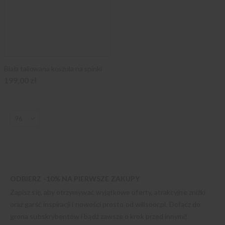
Biała taliowana koszula na spinki
199,00 zł
ODBIERZ -10% NA PIERWSZE ZAKUPY
Zapisz się, aby otrzymywać wyjątkowe oferty, atrakcyjne zniżki
oraz garść inspiracji i nowości prosto od
willsoor.pl
. Dołącz do
grona subskrybentów i bądź zawsze o krok przed innymi!