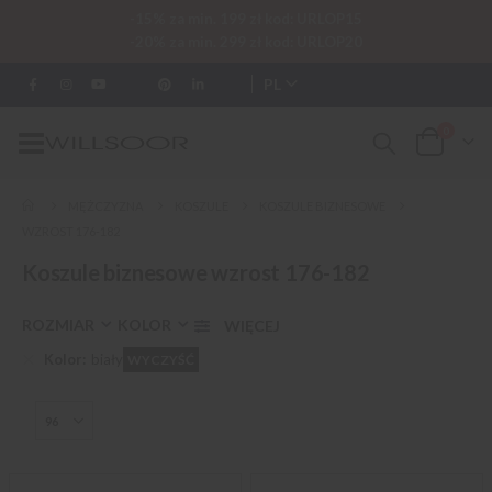
-15% za min. 199 zł kod: URLOP15
-20% za min. 299 zł kod: URLOP20
PL
0
Przełącznik
Cart
Nav
MĘŻCZYZNA
KOSZULE
KOSZULE BIZNESOWE
WZROST 176-182
Koszule biznesowe wzrost 176-182
ROZMIAR
KOLOR
Kolor
biały
WYCZYŚĆ