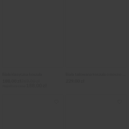
Biała klasyczna koszula
Biała taliowana koszula o mocno taliowanej sylwetce
188,00 zł
269,00 zł
229,00 zł
188,00 zł
Najniższa cena