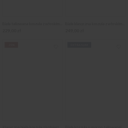
Biała taliowana koszula z włoskim kołnierzykiem
Biała klasyczna koszula z włoskim kołnierzykiem
229,00 zł
249,00 zł
-20%
EXTRA SLIM
Klasyczna biała koszula z kołnierzykiem KENT
Biała koszula o mocno taliowanej sylwetce