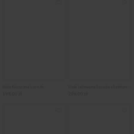
Biała klasyczna koszula
Biała taliowana koszula z kołnierzykiem KENT
199,00 zł
289,00 zł