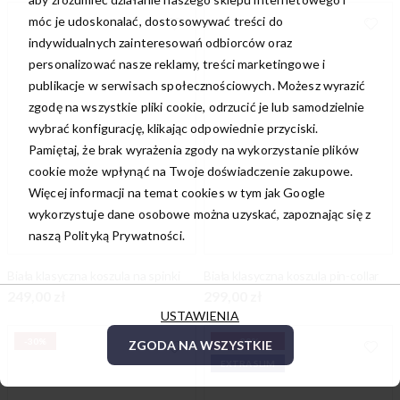
móc je udoskonalać, dostosowywać treści do
indywidualnych zainteresowań odbiorców oraz
personalizować nasze reklamy, treści marketingowe i
publikacje w serwisach społecznościowych. Możesz wyrazić
zgodę na wszystkie pliki cookie, odrzucić je lub samodzielnie
wybrać konfigurację, klikając odpowiednie przyciski.
Pamiętaj, że brak wyrażenia zgody na wykorzystanie plików
cookie może wpłynąć na Twoje doświadczenie zakupowe.
Więcej informacji na temat cookies w tym jak Google
wykorzystuje dane osobowe można uzyskać, zapoznając się z
naszą
Polityką Prywatności.
Biała klasyczna koszula na spinki
Biała klasyczna koszula pin-collar
249,00 zł
299,00 zł
USTAWIENIA
-30%
-30%
ZGODA NA WSZYSTKIE
EXTRA SLIM