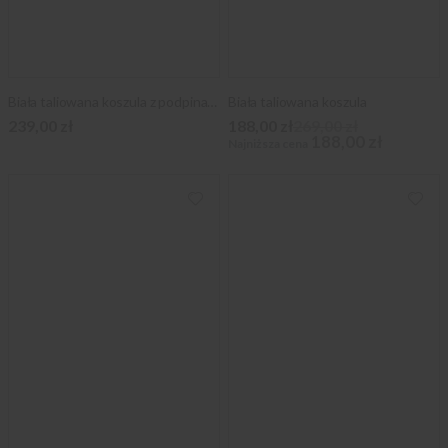
Biała taliowana koszula z podpinanym kołnierzykiem
Biała taliowana koszula
239,00 zł
188,00 zł
269,00 zł
188,00 zł
Najniższa cena