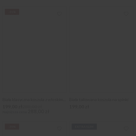
-31%
Biała klasyczna koszula z włoskim kołnierzykiem
Biała taliowana koszula na spinki
199,00 zł
288,00 zł
199,00 zł
288,00 zł
Najniższa cena
-30%
EXTRA SLIM