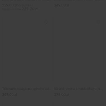
239,00 zł
299,00 zł
249,00 zł
239,00 zł
Najniższa cena
Taliowana koszula na spinki w kolorze śmietankowym
Biała klasyczna koszula z kołnierzykiem pin-collar
249,00 zł
279,00 zł