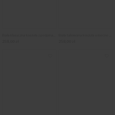
Biała klasyczna koszula z podpinanym kołnierzykiem
Biała taliowana koszula o mocno taliowanej sylwetce
258,00 zł
258,00 zł