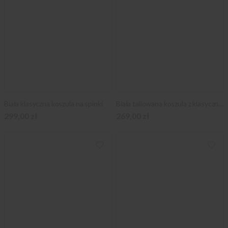
Biała klasyczna koszula na spinki
Biała taliowana koszula z klasycznym kołnierzykiem
299,00 zł
269,00 zł