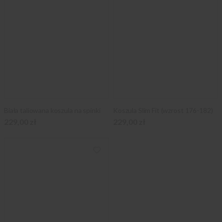
Biała taliowana koszula na spinki
Koszula Slim Fit (wzrost 176-182)
229,00 zł
229,00 zł