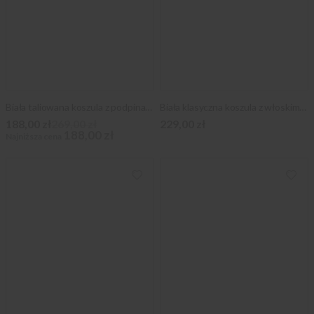
Biała taliowana koszula z podpinanym kołnierzykiem
Biała klasyczna koszula z włoskim kołnierzykiem
188,00 zł
269,00 zł
229,00 zł
188,00 zł
Najniższa cena