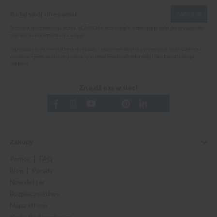
ZAPISZ SIĘ
Ta strona jest chroniona przez reCAPTCHA oraz Google, obowiązuje
polityka prywatności
oraz
warunki korzystania z usługi
.
Zapisując się do newslettera akceptuję i rozumiem
Politykę prywatności oraz Cookies
i
wyrażam zgodę na otrzymywanie spersonalizowanych informacji handlowych drogą
mailową.
Znajdź nas w sieci
Zakupy
Pomoc | FAQ
Blog | Porady
Newsletter
Bezpieczeństwo
Mapa strony
Karty Podarunkowe