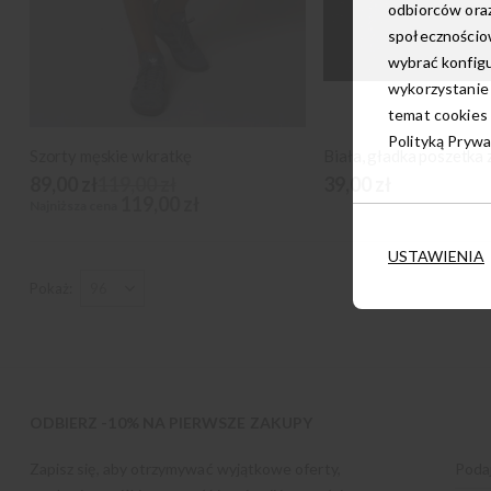
odbiorców oraz
społecznościow
wybrać konfigu
wykorzystanie
temat cookies 
Polityką Prywa
Szorty męskie w kratkę
89,00 zł
119,00 zł
39,00 zł
119,00 zł
Najniższa cena
USTAWIENIA
Pokaż
ODBIERZ -10% NA PIERWSZE ZAKUPY
Zapisz się, aby otrzymywać wyjątkowe oferty,