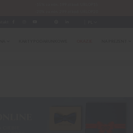
-15% za min. 199 zł kod: URLOP15
-20% za min. 299 zł kod: URLOP20
PL
ntakt
NA
KARTY PODARUNKOWE
OKAZJE
NA PREZENT