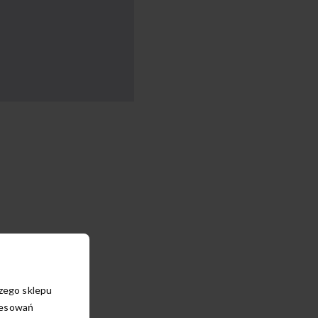
szego sklepu
resowań