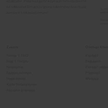
atrakcyjne zniżki oraz garść inspiracji i nowości prosto
od
willsoor.pl
. Dołącz do grona subskrybentów i bądź
Ta str
zawsze o krok przed innymi!
warunk
Zapisu
wyraża
Zakupy
Obsługa Klie
Pomoc | FAQ
Kontakt
Blog | Porady
Regulamin
Newsletter
Zwroty i rekla
Bezpieczeństwo
Płatności
Mapa strony
Wysyłka
Karty Podarunkowe
Aktualne promocje