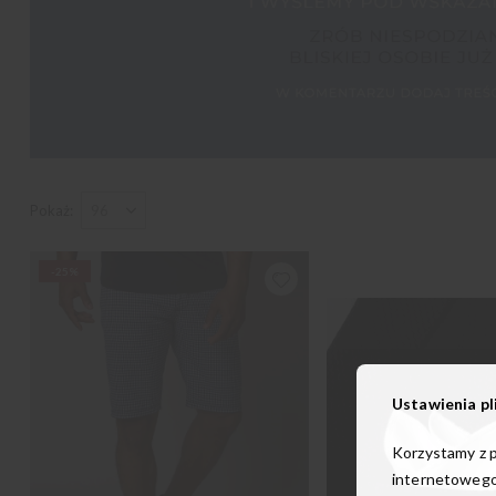
Pokaż
-25%
Ustawienia pl
Korzystamy z p
internetowego