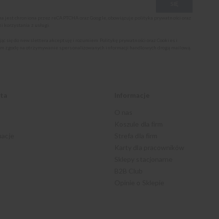
SIĘ
ona jest chroniona przez reCAPTCHA oraz Google, obowiązuje
polityka prywatności
oraz
i korzystania z usługi
.
jąc się do newslettera akceptuję i rozumiem
Politykę prywatności oraz Cookies
i
m zgodę na otrzymywanie spersonalizowanych informacji handlowych drogą mailową.
nta
Informacje
O nas
Koszule dla firm
macje
Strefa dla firm
Karty dla pracowników
Sklepy stacjonarne
B2B Club
Opinie o Sklepie