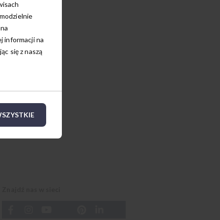
wisach
amodzielnie
 na
 informacji na
c się z naszą
SZYSTKIE
Znajdź nas w sieci