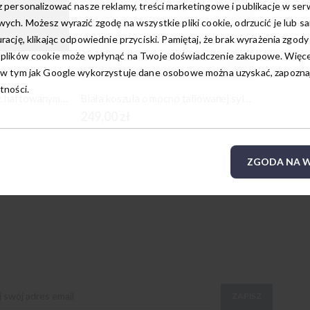
 personalizować nasze reklamy, treści marketingowe i publikacje w ser
ych. Możesz wyrazić zgodę na wszystkie pliki cookie, odrzucić je lub s
rację, klikając odpowiednie przyciski. Pamiętaj, że brak wyrażenia zgody
 plików cookie może wpłynąć na Twoje doświadczenie zakupowe. Więcej
w tym jak Google wykorzystuje dane osobowe można uzyskać, zapoznają
tności.
Biała, gładka poszetka z haftowanym sercem
Biała koszula o mocno taliowanej sylwetce
249,00 zł
ZGODA NA W
ZAPISZ