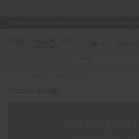
30 dni na zwrot
Opinie o sklepie
Sklepy stacjonarne
Koszule dla firm
Ko
KOBIETA
MĘŻCZYZ
NA PREZENT
PREZENTY DLA NIEGO
Prezenty dla niego