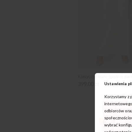
Klasyczne białe spodnie ga
399,00 zł
Ustawienia pl
Korzystamy z p
internetowego
odbiorców oraz
społecznościow
wybrać konfigu
wykorzystanie