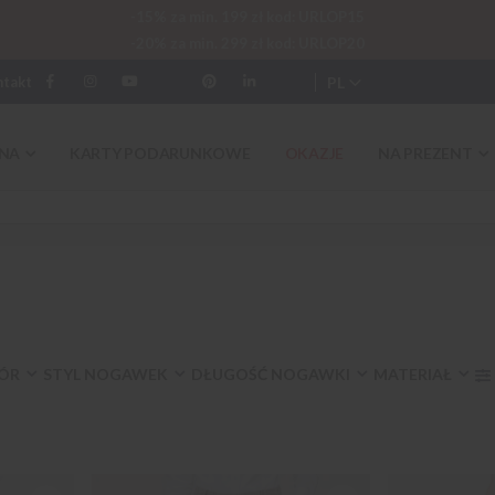
-15% za min. 199 zł kod: URLOP15
-20% za min. 299 zł kod: URLOP20
PL
ntakt
NA
KARTY PODARUNKOWE
OKAZJE
NA PREZENT
ÓR
STYL NOGAWEK
DŁUGOŚĆ NOGAWKI
MATERIAŁ