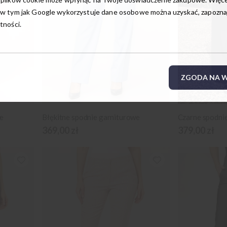
w tym jak Google wykorzystuje dane osobowe można uzyskać, zapoznają
tności.
ZGODA NA W
e
Błękitne spodnie garniturowe
Czarne spodni
369,00 zł
379,00 zł