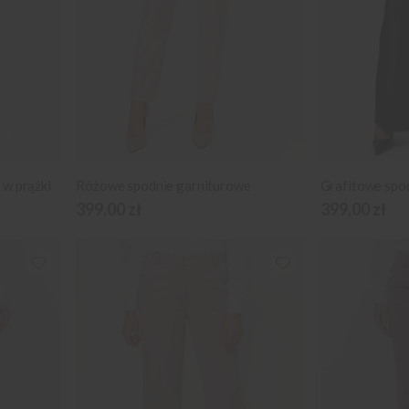
 w prążki
Różowe spodnie garniturowe
Grafitowe spo
399,00 zł
399,00 zł