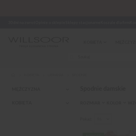
30 dni na zwrot
Opinie o sklepie
Sklepy stacjonarne
Koszule dla firm
Ko
KOBIETA
MĘŻCZYZ
KOBIETA
UBRANIA
SPODNIE
Spodnie damskie
MĘŻCZYZNA
KOBIETA
ROZMIAR
KOLOR
WZ
Pokaż
NOWOŚĆ