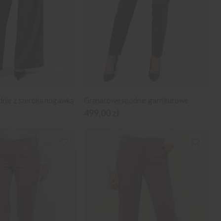
dnie z szeroką nogawką
Granatowe spodnie garniturowe
499,00 zł