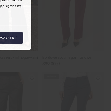
c się z naszą
SZYSTKIE
e z szerokimi nogawkami
Bordowe spodnie garniturowe
399,00 zł
WEŁNA