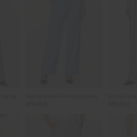
Jasnobrązowe spodnie z szeroką nogawką
Błękitne spodnie z szeroką nogawką
Spodnie w pask
399,00 zł
249,00 zł