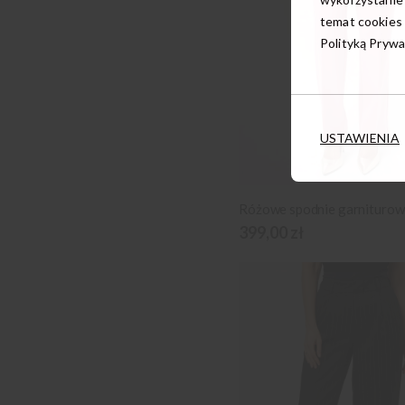
temat cookies 
Polityką Prywa
USTAWIENIA
Różowe spodnie garniturow
399,00 zł