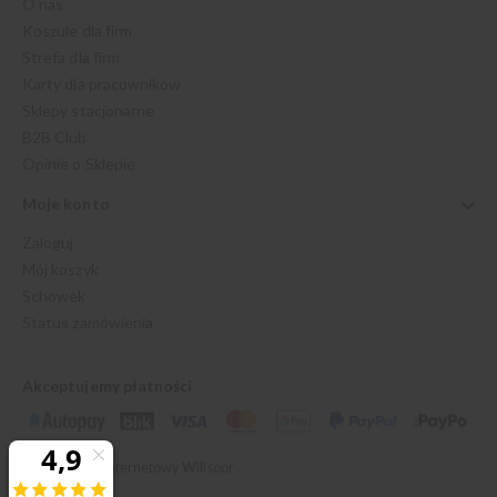
O nas
Koszule dla firm
Strefa dla firm
Karty dla pracowników
Sklepy stacjonarne
B2B Club
Opinie o Sklepie
Moje konto
Zaloguj
Mój koszyk
Schowek
Status zamówienia
Akceptujemy płatności
© 2026 Sklep Internetowy Willsoor