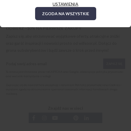
USTAWIENIA
ZGODA NA WSZYSTKIE
ODBIERZ -10% NA PIERWSZE ZAKUPY
Zapisz się, aby otrzymywać wyjątkowe oferty, atrakcyjne zniżki
oraz garść inspiracji i nowości prosto od
willsoor.pl
. Dołącz do
grona subskrybentów i bądź zawsze o krok przed innymi!
ZAPISZ SIĘ
Ta strona jest chroniona przez reCAPTCHA oraz Google, obowiązuje
polityka prywatności
oraz
warunki korzystania z usługi
.
Zapisując się do newslettera akceptuję i rozumiem
Politykę prywatności oraz Cookies
i
wyrażam zgodę na otrzymywanie spersonalizowanych informacji handlowych drogą
mailową.
Znajdź nas w sieci