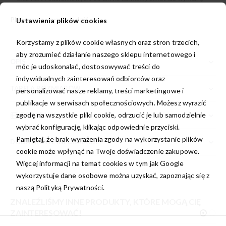
Planowana wysyłka:
dziś
Ustawienia plików cookies
Korzystamy z plików cookie własnych oraz stron trzecich,
aby zrozumieć działanie naszego sklepu internetowego i
OPIS
móc je udoskonalać, dostosowywać treści do
indywidualnych zainteresowań odbiorców oraz
TABELA ROZMIARÓW
personalizować nasze reklamy, treści marketingowe i
publikacje w serwisach społecznościowych. Możesz wyrazić
zgodę na wszystkie pliki cookie, odrzucić je lub samodzielnie
PORADNIK
wybrać konfigurację, klikając odpowiednie przyciski.
Pamiętaj, że brak wyrażenia zgody na wykorzystanie plików
DODATKOWE INFORMACJE
cookie może wpłynąć na Twoje doświadczenie zakupowe.
Więcej informacji na temat cookies w tym jak Google
wykorzystuje dane osobowe można uzyskać, zapoznając się z
naszą
Polityką Prywatności.
ZNALEŹLIŚMY INNE PRODUKTY, KTÓRE MOGĄ CIĘ
ZAINTERESOWAĆ!