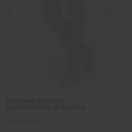
Przejdź
Beżowe spodnie
na
garniturowe w kratkę
początek
galerii
Kod produktu
68271