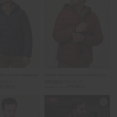
tka zimowa z kapturem
Kurtka zimowa w kolorze miedzi z kapturem
,00 zł
499,00 zł
799,00 zł
99,00 zł
799,00 zł
Najniższa cena
-40%