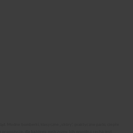
ląd. Modne bomberki, klasyczne „skóry”, praktyczne parki, ciepłe
ne propozycje, dla każdego mężczyzny. Ich wspólną cechą jest