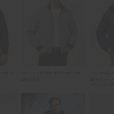
Donders granatowa kurtka przejściowa
Donders jasnoszara kurtka przejściowa
Granatowa kur
489,00 zł
499,00 zł
799
7
Najniższa cena