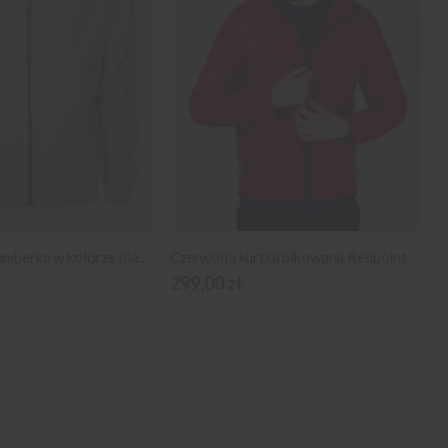
Lekka kurtka bomberka w kolorze piaskowym
Czerwona kurtka pikowana Redpoint
299,00 zł