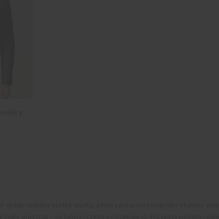
koskóry
ne okazje wybierz kurtkę męską, z którą połączysz wygodę i stylowy wyg
w typie płaszcza – co lubisz i czego potrzebujesz. Przygotowaliśmy róż