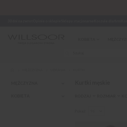
30 dni na zwrot
Opinie o sklepie
Sklepy stacjonarne
Koszule dla firm
Ko
KOBIETA
MĘŻCZYZ
MĘŻCZYZNA
UBRANIA
KURTKI
Kurtki męskie
MĘŻCZYZNA
KOBIETA
RODZAJ
ROZMIAR
K
Pokaż