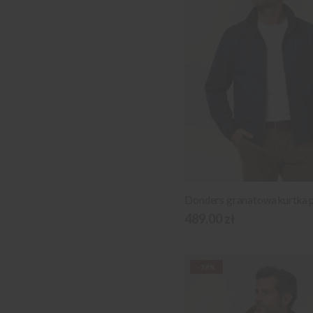
489,00 zł
-38%