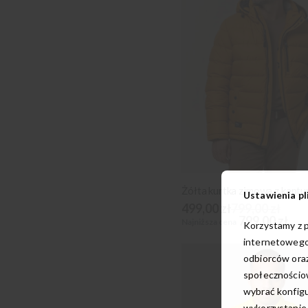
Żółta kurtka zimowa z kapt
Ustawienia pl
499,00 zł
799,00 zł
799,00 zł
Najniższa cena
Korzystamy z p
internetowego
odbiorców oraz
społecznościow
wybrać konfigu
wykorzystanie