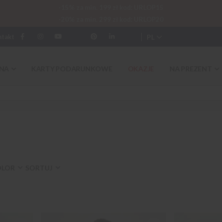
-15% za min. 199 zł kod: URLOP15
-20% za min. 299 zł kod: URLOP20
PL
ntakt
NA
KARTY PODARUNKOWE
OKAZJE
NA PREZENT
OLOR
SORTUJ