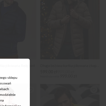
tka pikowana Redpoint
Długa beżowa kurtka pikowana z kapturem
599,00 zł
999,00 zł
999,00 zł
Najniższa cena
szego sklepu
resowań
wisach
amodzielnie
 na
 informacji na