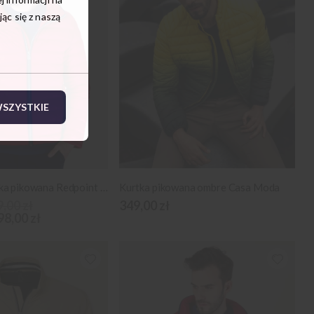
c się z naszą
SZYSTKIE
Czerwona kurtka pikowana Redpoint (roz. 3XL - 5XL)
Kurtka pikowana ombre Casa Moda
,00 zł
349,00 zł
98,00 zł