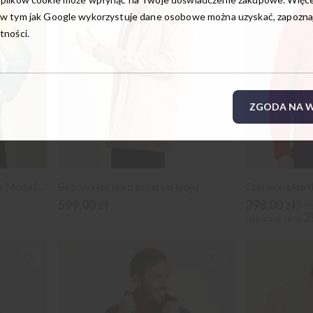
w tym jak Google wykorzystuje dane osobowe można uzyskać, zapoznają
tności.
ZGODA NA W
Kurtka pikowana ombre Casa Moda (roz. 3-6XL)
Beżowa kurtka o prostym kroju
599,00 zł
398,00 zł
569
3
Najniższa cena