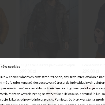
urem
Długa szara kurtka pikowana z kapturem
Granatowa kur
ików cookies
699,00 zł
299,00 zł
lików cookie własnych oraz stron trzecich, aby zrozumieć działanie na
 i móc je udoskonalać, dostosowywać treści do indywidualnych zainte
-30%
 personalizować nasze reklamy, treści marketingowe i publikacje w ser
ych. Możesz wyrazić zgodę na wszystkie pliki cookie, odrzucić je lub s
rację, klikając odpowiednie przyciski. Pamiętaj, że brak wyrażenia zgody
 plików cookie może wpłynąć na Twoje doświadczenie zakupowe. Więcej