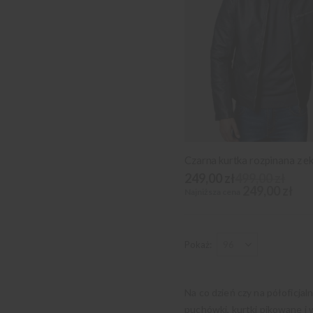
Czarna kurtka rozpinana z e
249,00 zł
499,00 zł
249,00 zł
Najniższa cena
Pokaż
Na co dzień czy na półoficjal
puchówki, kurtki pikowane i 