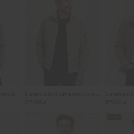
Donders jasnoszara kurtka przejściowa
Donders beżowa kurtka przejściowa z pikowaniem
599,00 zł
699,00 zł
-38%