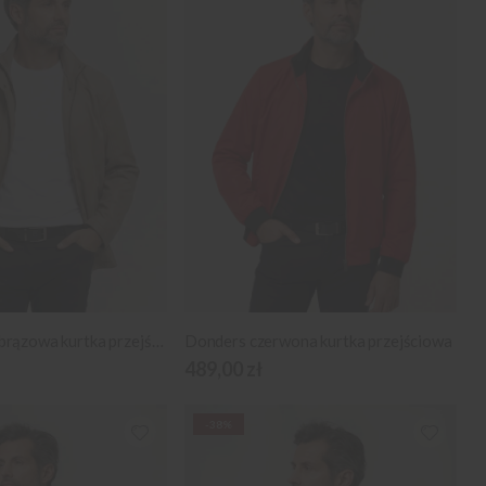
Donders jasnobrązowa kurtka przejściowa
Donders czerwona kurtka przejściowa
489,00 zł
-38%