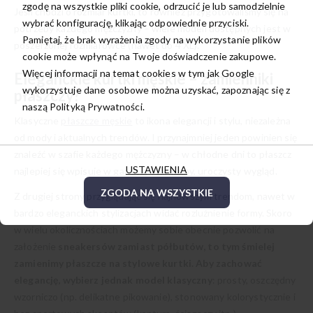
zgodę na wszystkie pliki cookie, odrzucić je lub samodzielnie
Jeśli chodzi o rozmiar kurtki, to również przygotowaliśmy się na
wybrać konfigurację, klikając odpowiednie przyciski.
potrzeby każdego mężczyzny – wiele modeli dostępnych jest w
Pamiętaj, że brak wyrażenia zgody na wykorzystanie plików
poszerzonej rozmiarówce (nawet do 4 XL).
cookie może wpłynąć na Twoje doświadczenie zakupowe.
Więcej informacji na temat cookies w tym jak Google
Eleganckie kurtki męskie – zamienniki
wykorzystuje dane osobowe można uzyskać, zapoznając się z
płaszczy?
naszą
Polityką Prywatności.
Klasyczne
płaszcze męskie
to ikona elegancji i stylu, niezależna
od mody i aktualnych trendów. I przynajmniej jeden powinien się
znaleźć w szafie każdego mężczyzny – w chłodne dni to płaszcz
USTAWIENIA
najlepiej się wpisuje w garnitur i formalny, uroczysty wygląd.
ZGODA NA WSZYSTKIE
Z drugiej strony przyglądając się najnowszym trendom, nawet w
bardzo eleganckich stylizacjach widać rozluźnienie formy. Skoro
w wielu okolicznościach możemy sobie obecnie pozwolić na
założenie
sneakersów zamiast półbutów, to tym śmielej
zamienimy płaszcze na stylowe kurtki. Aby zachować
elegancję, wybierz jednak model klasyczny
: prosty, oszczędny
wzorniczo (np. delikatne pikowanie), stonowany kolorystycznie i