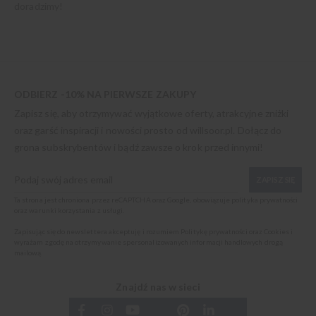
doradzimy!
ODBIERZ -10% NA PIERWSZE ZAKUPY
Zapisz się, aby otrzymywać wyjątkowe oferty, atrakcyjne zniżki
oraz garść inspiracji i nowości prosto od
willsoor.pl
. Dołącz do
grona subskrybentów i bądź zawsze o krok przed innymi!
ZAPISZ SIĘ
Ta strona jest chroniona przez reCAPTCHA oraz Google, obowiązuje
polityka prywatności
oraz
warunki korzystania z usługi
.
Zapisując się do newslettera akceptuję i rozumiem
Politykę prywatności oraz Cookies
i
wyrażam zgodę na otrzymywanie spersonalizowanych informacji handlowych drogą
mailową.
Znajdź nas w sieci