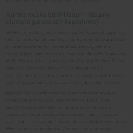
bez sportowych akcentów (kaptura, ściągaczy itp.).
Kurtka męska od Willsoor – idealny
element garderoby kapsułowej
W Willsoor projektujemy, szyjemy i sprowadzamy
ubrania męskie
jakości pierwszej. Odpowiadają za nią
wysokiej klasy materiały
i staranne wykonanie –
cechy charakterystyczne dla
tradycyjnego krawiectwa
, a nieosiągalne dla szybkiej, masowej
mody. Naszej produkcji kurtki męskie szyjemy głównie w Polsce;
większość wszystkich dostępnych w sklepie modeli
wyprodukowano w Unii Europejskiej. Tę jakość wyraźnie widać i
czuć: w codziennej wygodzie, pewności siebie, samopoczuciu.
Nasza kurtka to idealna propozycja do szafy kapsułowej, w
której mniej znaczy więcej, a jakość dominuje nad ilością i
sezonowością. Dzięki takiej garderobie już nie musisz się
zastanawiać, co założyć i czy to do siebie pasuje, ale zawsze
prezentujesz się świetnie i odpowiednio do okazji. Brzmi dobrze?
Więc zapraszamy na zakupy w Willsoor – z przyjemnością