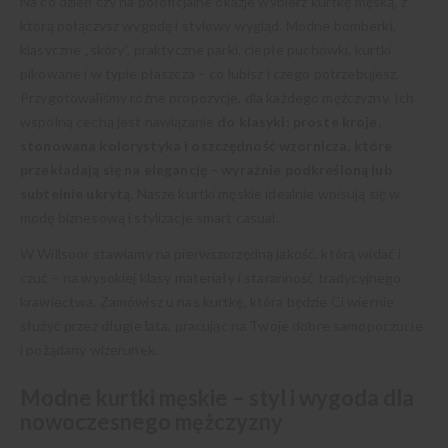
Na co dzień czy na półoficjalne okazje wybierz kurtkę męską, z
którą połączysz wygodę i stylowy wygląd. Modne bomberki,
klasyczne „skóry”, praktyczne parki, ciepłe puchówki, kurtki
pikowane i w typie płaszcza – co lubisz i czego potrzebujesz.
Przygotowaliśmy różne propozycje, dla każdego mężczyzny. Ich
wspólną cechą jest nawiązanie
do klasyki: proste kroje,
stonowana kolorystyka i oszczędność wzornicza, które
przekładają się na elegancję – wyraźnie podkreśloną lub
subtelnie ukrytą
. Nasze kurtki męskie idealnie wpisują się w
modę biznesową i stylizacje smart casual.
W Willsoor stawiamy na pierwszorzędną jakość, którą widać i
czuć – na wysokiej klasy materiały i staranność tradycyjnego
krawiectwa. Zamówisz u nas kurtkę, która będzie Ci wiernie
służyć przez długie lata, pracując na Twoje dobre samopoczucie
i pożądany wizerunek.
Modne kurtki męskie – styl i wygoda dla
nowoczesnego mężczyzny