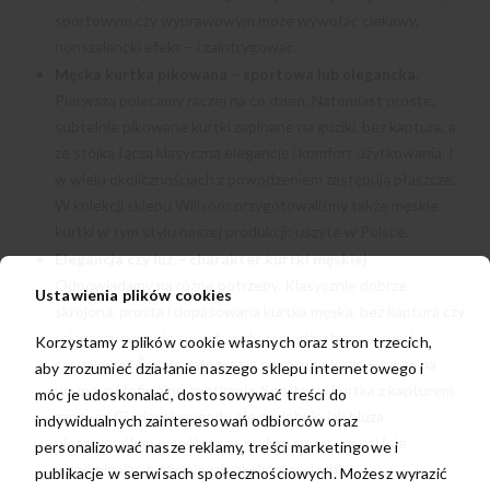
sportowym czy wyprawowym może wywołać ciekawy,
nonszalancki efekt – i zaintrygować.
Męska kurtka pikowana – sportowa lub elegancka
.
Pierwszą polecamy raczej na co dzień. Natomiast proste,
subtelnie pikowane kurtki zapinane na guziki, bez kaptura, a
ze stójką łączą klasyczną elegancję i komfort użytkowania. I
w wielu okolicznościach z powodzeniem zastępują płaszcze.
W kolekcji sklepu Willsoor przygotowaliśmy także męskie
kurtki w tym stylu naszej produkcji: uszyte w Polsce.
Elegancja czy luz –
charakter kurtki męskiej
.
Odpowiadamy na różne potrzeby. Klasycznie dobrze
Ustawienia plików cookies
skrojona, prosta i dopasowana kurtka męska, bez kaptura czy
ściągaczy wpisuje się w trendy w modzie biznesowej i
Korzystamy z plików cookie własnych oraz stron trzecich,
casualowej. Śmiało założysz ją na różne okazje – także na
aby zrozumieć działanie naszego sklepu internetowego i
ważne, półoficjalne spotkania. Sportowa kurtka z kapturem
móc je udoskonalać, dostosowywać treści do
zapewni Ci więcej wygody, ale podobnie jak bluza
indywidualnych zainteresowań odbiorców oraz
nieszczególnie współgra ze stylem smart casual (nie
personalizować nasze reklamy, treści marketingowe i
wspominając o oficjalnych okolicznościach).
publikacje w serwisach społecznościowych. Możesz wyrazić