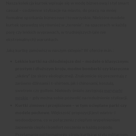
Nasza kolekcja kurtek wpisuje się w modę biznesową i styl smart
casual – codzienne stylizacje na miasto, do pracy, na mniej
formalne spotkania biznesowe i towarzyskie. Niektóre modele
kurtek sprawdzą się również w „terenie”: na spacerach w każdą
porę czy lekkich wyprawach, w trudniejszych (ale nie
ekstremalnych) warunkach.
Jaką kurtkę zamówisz w naszym sklepie? W ofercie m.in.:
Lekkie kurtki na chłodniejsze dni – modele o klasycznym:
prostym i dłuższym kroju, modne bomberki czy klasyczne
„skóry”
(ze skóry ekologicznej). Znakomicie się prezentują z
zarówno dżinsami i t-shirtem, jak i chinosami, koszulą,
swetrem czy golfem. Niekiedy śmiało zastępują
marynarki
męskie
– gdy można sobie pozwolić na rozluźnienie stylizacji.
Kurtki zimowe i przejściowe – w tym ocieplane parki czy
modele puchowe
. Większość propozycji jest wiatro- i
wodoodporna, co w połączeniu z ciepłym wypełnieniem
zapewnia ciepło i komfort noszenia w każdą pogodę.
Przełamanie półformalnego stroju kurtką w stylu militarnym,