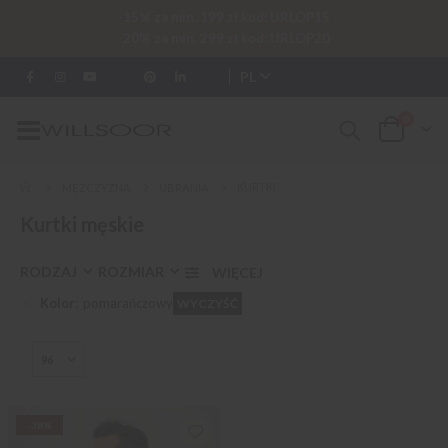
-15% za min. 199 zł kod: URLOP15
-20% za min. 299 zł kod: URLOP20
PL
0
Przełącznik
Cart
Nav
KURTKI
MĘŻCZYZNA
UBRANIA
Kurtki męskie
RODZAJ
ROZMIAR
Kolor
pomarańczowy
WYCZYŚĆ
-38%