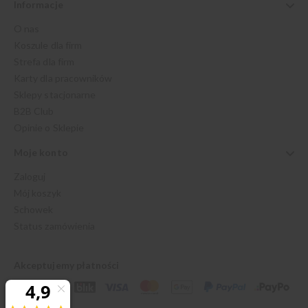
Informacje
O nas
Koszule dla firm
Strefa dla firm
Karty dla pracowników
Sklepy stacjonarne
B2B Club
Opinie o Sklepie
Moje konto
Zaloguj
Mój koszyk
Schowek
Status zamówienia
Akceptujemy płatności