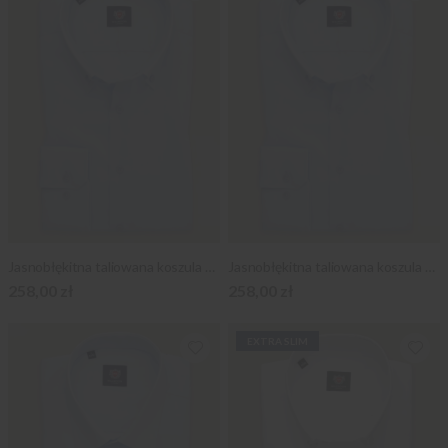
Jasnobłękitna taliowana koszula o mocno taliowanej sylwetce
Jasnobłękitna taliowana koszula z podpinanym kołnierzykiem
258,00 zł
258,00 zł
EXTRA SLIM