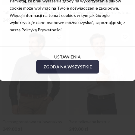
Pamiętaj, że brak wyrażenia zgody na wykorzystanie plików
cookie może wpłynąć na Twoje doświadczenie zakupowe.
Taliowana koszula w granatową i białą kratkę
Brązowa taliowana koszula w kratkę
Więcej informacji na temat cookies w tym jak Google
249,00 zł
229,00 zł
wykorzystuje dane osobowe można uzyskać, zapoznając się z
naszą
Polityką Prywatności.
USTAWIENIA
ZGODA NA WSZYSTKIE
Ciemnogranatowa taliowana koszula w kropki
Biała taliowana koszula
249,00 zł
249,00 zł