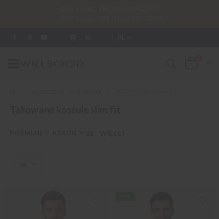
-15% za min. 199 zł kod: URLOP15
-20% za min. 299 zł kod: URLOP20
PL
0
Przełącznik
Cart
Nav
KOSZULE TALIOWANE
MĘŻCZYZNA
KOSZULE
Taliowane koszule slim fit
ROZMIAR
KOLOR
LEN