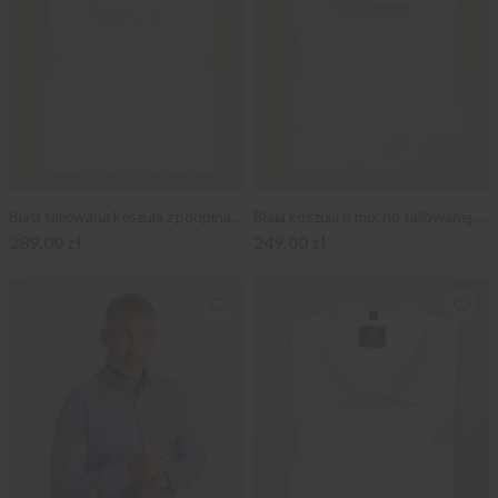
Biała taliowana koszula z podpinanym kołnierzykiem
Biała koszula o mocno taliowanej sylwetce
289,00 zł
249,00 zł