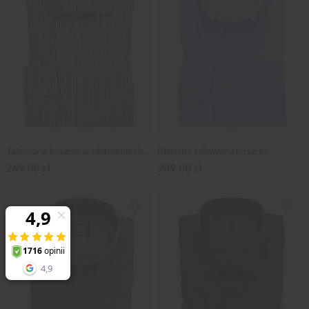
Taliowana koszula w niebieskie i białe paski
Błękitna taliowana koszula
269,00 zł
249,00 zł