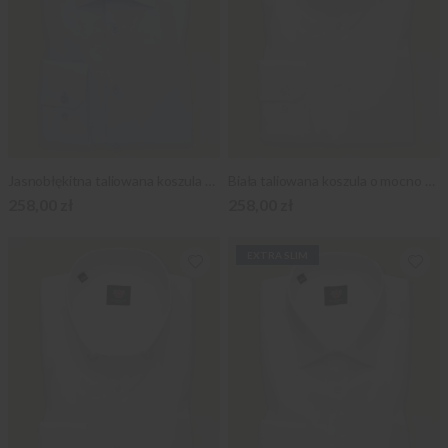
Jasnobłękitna taliowana koszula z klasycznym kołnierzykiem
Biała taliowana koszula o mocno taliowanej sylwetce
258,00 zł
258,00 zł
EXTRA SLIM