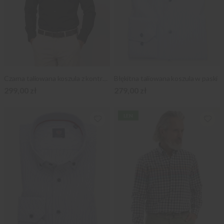
Czarna taliowana koszula z kontrastami
Błękitna taliowana koszula w paski
299,00 zł
279,00 zł
LEN