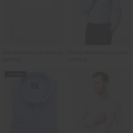
Biała taliowana koszula z klasycznym kołnierzykiem
Błękitna taliowana koszula w prążek
269,00 zł
279,00 zł
DZIANINA