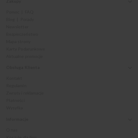
Zakupy
Pomoc | FAQ
Blog | Porady
Newsletter
Bezpieczeństwo
Mapa strony
Karty Podarunkowe
Aktualne promocje
Obsługa Klienta
Kontakt
Regulamin
Zwroty i reklamacje
Płatności
Wysyłka
Informacje
O nas
Koszule dla firm