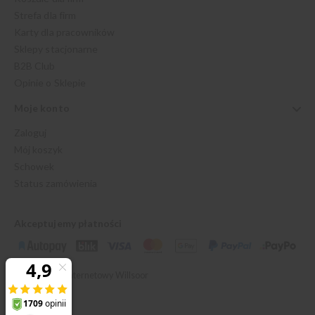
Strefa dla firm
Karty dla pracowników
Sklepy stacjonarne
B2B Club
Opinie o Sklepie
Moje konto
Zaloguj
Mój koszyk
Schowek
Status zamówienia
Akceptujemy płatności
© 2026 Sklep Internetowy Willsoor