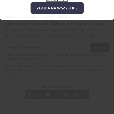
ZGODA NA WSZYSTKIE
ODBIERZ -10% NA PIERWSZE ZAKUPY
Zapisz się, aby otrzymywać wyjątkowe oferty, atrakcyjne zniżki
oraz garść inspiracji i nowości prosto od
willsoor.pl
. Dołącz do
grona subskrybentów i bądź zawsze o krok przed innymi!
ZAPISZ SIĘ
Ta strona jest chroniona przez reCAPTCHA oraz Google, obowiązuje
polityka prywatności
oraz
warunki korzystania z usługi
.
Zapisując się do newslettera akceptuję i rozumiem
Politykę prywatności oraz Cookies
i
wyrażam zgodę na otrzymywanie spersonalizowanych informacji handlowych drogą
mailową.
Znajdź nas w sieci