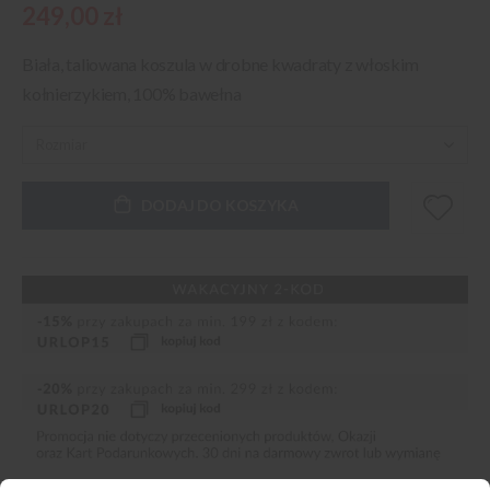
249,00 zł
Biała, taliowana koszula w drobne kwadraty z włoskim
kołnierzykiem, 100% bawełna
DODAJ DO KOSZYKA