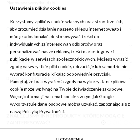
Planowana wysyłka:
dziś
Ustawienia plików cookies
Korzystamy z plików cookie własnych oraz stron trzecich,
aby zrozumieć działanie naszego sklepu internetowego i
OPIS
móc je udoskonalać, dostosowywać treści do
indywidualnych zainteresowań odbiorców oraz
TABELA ROZMIARÓW
personalizować nasze reklamy, treści marketingowe i
publikacje w serwisach społecznościowych. Możesz wyrazić
PORADNIK
zgodę na wszystkie pliki cookie, odrzucić je lub samodzielnie
wybrać konfigurację, klikając odpowiednie przyciski.
DODATKOWE INFORMACJE
Pamiętaj, że brak wyrażenia zgody na wykorzystanie plików
cookie może wpłynąć na Twoje doświadczenie zakupowe.
Więcej informacji na temat cookies w tym jak Google
wykorzystuje dane osobowe można uzyskać, zapoznając się z
naszą
Polityką Prywatności.
ZNALEŹLIŚMY INNE PRODUKTY, KTÓRE MOGĄ CIĘ
ZAINTERESOWAĆ!
USTAWIENIA