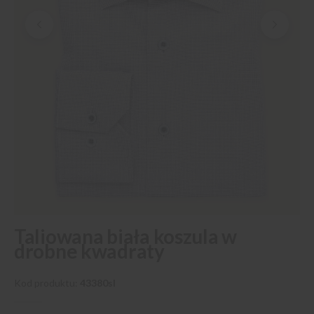
Przejdź
Taliowana biała koszula w
na
drobne kwadraty
początek
galerii
Kod produktu
43380sl