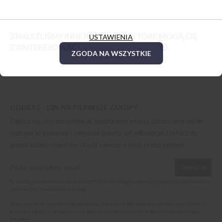
ZNALEŹLIŚMY INNE PRODUKTY, KTÓRE MOGĄ CIĘ
USTAWIENIA
ZAINTERESOWAĆ!
ZGODA NA WSZYSTKIE
ODBIERZ -10% NA PIERWSZE ZAKUPY
Zapisz się, aby otrzymywać wyjątkowe oferty, atrakcyjne zniżki
oraz garść inspiracji i nowości prosto od
willsoor.pl
. Dołącz do
grona subskrybentów i bądź zawsze o krok przed innymi!
ZAPISZ SIĘ
Ta strona jest chroniona przez reCAPTCHA oraz Google, obowiązuje
polityka prywatności
oraz
warunki korzystania z usługi
.
Zapisując się do newslettera akceptuję i rozumiem
Politykę prywatności oraz Cookies
i
wyrażam zgodę na otrzymywanie spersonalizowanych informacji handlowych drogą
mailową.