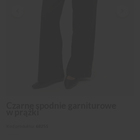
Przejdź
Czarne spodnie garniturowe
na
w prążki
początek
galerii
Kod produktu
68255