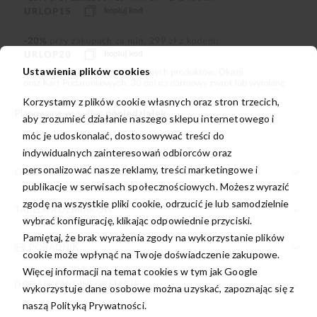
Ustawienia plików cookies
Korzystamy z plików cookie własnych oraz stron trzecich,
Planowana wysyłka:
poniedziałek
aby zrozumieć działanie naszego sklepu internetowego i
móc je udoskonalać, dostosowywać treści do
indywidualnych zainteresowań odbiorców oraz
personalizować nasze reklamy, treści marketingowe i
OPIS
publikacje w serwisach społecznościowych. Możesz wyrazić
zgodę na wszystkie pliki cookie, odrzucić je lub samodzielnie
TABELA ROZMIARÓW
wybrać konfigurację, klikając odpowiednie przyciski.
Pamiętaj, że brak wyrażenia zgody na wykorzystanie plików
PORADNIK
cookie może wpłynąć na Twoje doświadczenie zakupowe.
Więcej informacji na temat cookies w tym jak Google
DODATKOWE INFORMACJE
wykorzystuje dane osobowe można uzyskać, zapoznając się z
naszą
Polityką Prywatności.