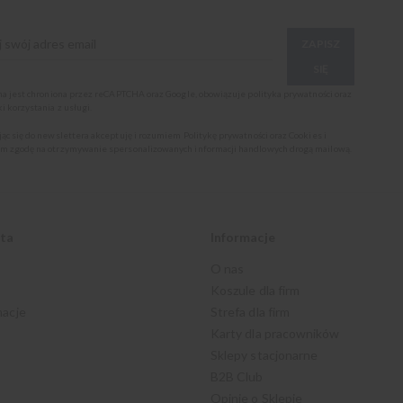
ZAPISZ
SIĘ
ona jest chroniona przez reCAPTCHA oraz Google, obowiązuje
polityka prywatności
oraz
i korzystania z usługi
.
jąc się do newslettera akceptuję i rozumiem
Politykę prywatności oraz Cookies
i
m zgodę na otrzymywanie spersonalizowanych informacji handlowych drogą mailową.
nta
Informacje
O nas
Koszule dla firm
macje
Strefa dla firm
Karty dla pracowników
Sklepy stacjonarne
B2B Club
Opinie o Sklepie