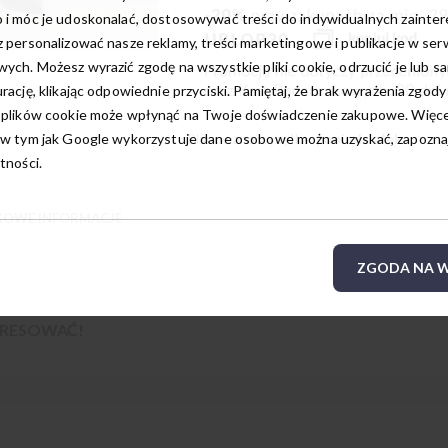
 i móc je udoskonalać, dostosowywać treści do indywidualnych zainte
 personalizować nasze reklamy, treści marketingowe i publikacje w ser
ych. Możesz wyrazić zgodę na wszystkie pliki cookie, odrzucić je lub s
rację, klikając odpowiednie przyciski. Pamiętaj, że brak wyrażenia zgody
 plików cookie może wpłynąć na Twoje doświadczenie zakupowe. Więcej
w tym jak Google wykorzystuje dane osobowe można uzyskać, zapoznają
Planowana wysyłka:
poniedziałek
tności.
OWE INFORMACJE
ZGODA NA W
TERESOWAĆ!