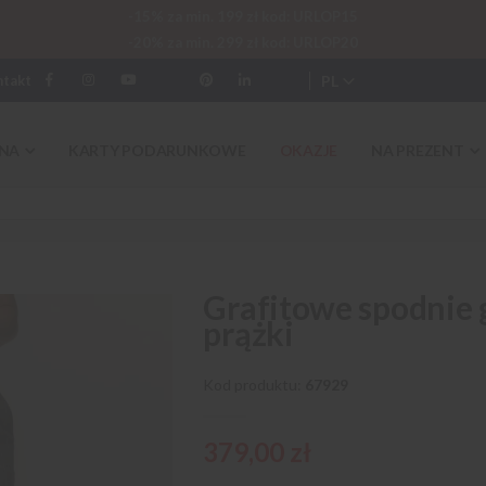
-15% za min. 199 zł kod: URLOP15
-20% za min. 299 zł kod: URLOP20
PL
ntakt
NA
KARTY PODARUNKOWE
OKAZJE
NA PREZENT
Grafitowe spodnie
prążki
Kod produktu
67929
379,00 zł