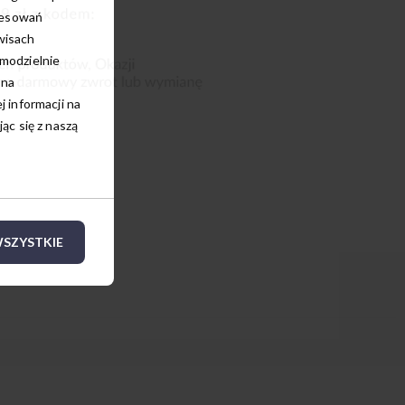
resowań
wisach
amodzielnie
 na
 informacji na
c się z naszą
SZYSTKIE