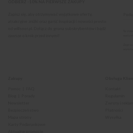
ODBIERZ -10% NA PIERWSZE ZAKUPY
Zapisz się, aby otrzymywać wyjątkowe oferty,
atrakcyjne zniżki oraz garść inspiracji i nowości prosto
od
willsoor.pl
. Dołącz do grona subskrybentów i bądź
Ta str
zawsze o krok przed innymi!
warunk
Zapisu
wyraża
Zakupy
Obsługa Klie
Pomoc | FAQ
Kontakt
Blog | Porady
Regulamin
Newsletter
Zwroty i rekla
Bezpieczeństwo
Płatności
Mapa strony
Wysyłka
Karty Podarunkowe
Aktualne promocje