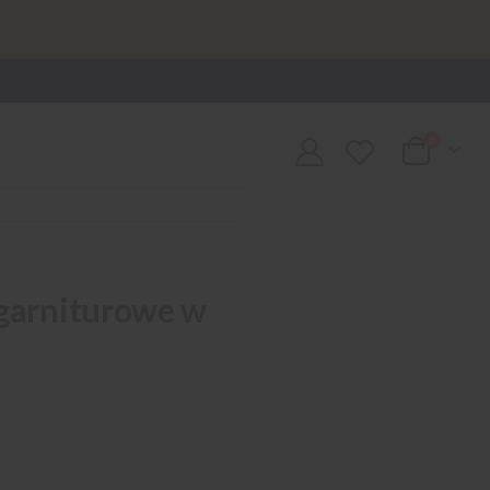
0
Cart
 garniturowe w