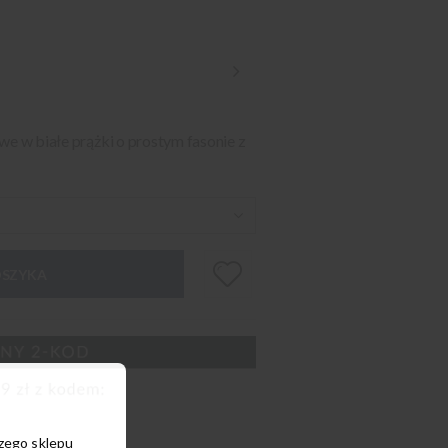
we w białe prążki o prostym fasonie z
OSZYKA
szego sklepu