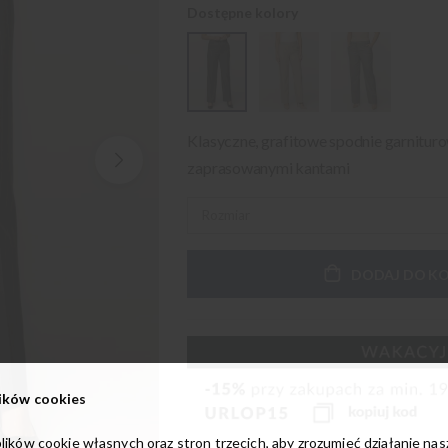
Dostępne kolory
Klasyczne, grafitowe spodnie garnituro
zaprasowanymi kantami
DODAJ DO K
ików cookies
lików cookie własnych oraz stron trzecich, aby zrozumieć działanie na