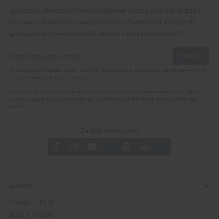
Zapisz się, aby otrzymywać wyjątkowe oferty, atrakcyjne zniżki
oraz garść inspiracji i nowości prosto od
willsoor.pl
. Dołącz do
grona subskrybentów i bądź zawsze o krok przed innymi!
ZAPISZ SIĘ
Ta strona jest chroniona przez reCAPTCHA oraz Google, obowiązuje
polityka prywatności
oraz
warunki korzystania z usługi
.
Zapisując się do newslettera akceptuję i rozumiem
Politykę prywatności oraz Cookies
i
wyrażam zgodę na otrzymywanie spersonalizowanych informacji handlowych drogą
mailową.
Znajdź nas w sieci
Zakupy
Pomoc | FAQ
Blog | Porady