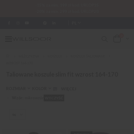
-15% za min. 199 zł kod: URLOP15
-20% za min. 299 zł kod: URLOP20
PL
0
Przełącznik
Cart
Nav
MĘŻCZYZNA
KOSZULE
KOSZULE TALIOWANE
WZROST 164-170
Taliowane koszule slim fit wzrost 164-170
ROZMIAR
KOLOR
Wzór
mikrowzór
WYCZYŚĆ