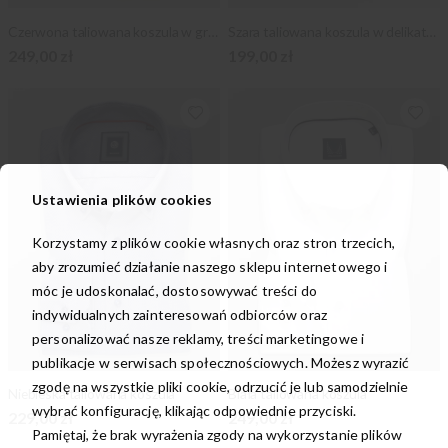
Czerwona taliowana koszula w granatowe wzory
Szara taliowana koszula w delikatny wzór
249,00 zł
199,00 zł
Ustawienia plików cookies
Korzystamy z plików cookie własnych oraz stron trzecich,
aby zrozumieć działanie naszego sklepu internetowego i
móc je udoskonalać, dostosowywać treści do
indywidualnych zainteresowań odbiorców oraz
personalizować nasze reklamy, treści marketingowe i
publikacje w serwisach społecznościowych. Możesz wyrazić
zgodę na wszystkie pliki cookie, odrzucić je lub samodzielnie
Niebieska taliowana koszula
Biała taliowana koszula
wybrać konfigurację, klikając odpowiednie przyciski.
229,00 zł
249,00 zł
Pamiętaj, że brak wyrażenia zgody na wykorzystanie plików