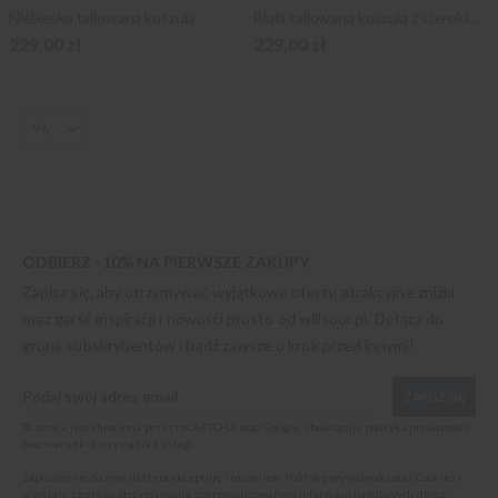
Niebieska taliowana koszula
Biała taliowana koszula z szerokim kołnierzykiem
229,00 zł
229,00 zł
ODBIERZ -10% NA PIERWSZE ZAKUPY
Zapisz się, aby otrzymywać wyjątkowe oferty, atrakcyjne zniżki
oraz garść inspiracji i nowości prosto od
willsoor.pl
. Dołącz do
grona subskrybentów i bądź zawsze o krok przed innymi!
ZAPISZ SIĘ
Ta strona jest chroniona przez reCAPTCHA oraz Google, obowiązuje
polityka prywatności
oraz
warunki korzystania z usługi
.
Zapisując się do newslettera akceptuję i rozumiem
Politykę prywatności oraz Cookies
i
wyrażam zgodę na otrzymywanie spersonalizowanych informacji handlowych drogą