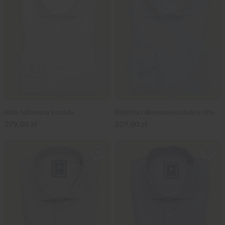
Biała taliowana koszula
Błękitna taliowana koszula w drobny wzór
279,00 zł
229,00 zł