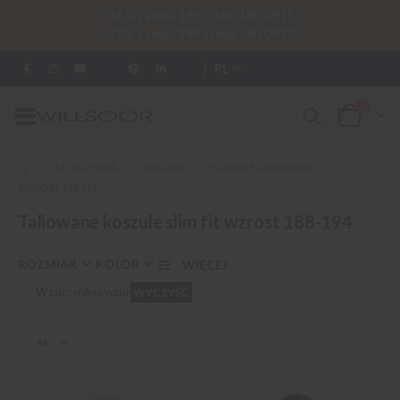
-15% za min. 199 zł kod: URLOP15
-20% za min. 299 zł kod: URLOP20
PL
0
Przełącznik
Cart
Nav
MĘŻCZYZNA
KOSZULE
KOSZULE TALIOWANE
WZROST 188-194
Taliowane koszule slim fit wzrost 188-194
ROZMIAR
KOLOR
Wzór
mikrowzór
WYCZYŚĆ