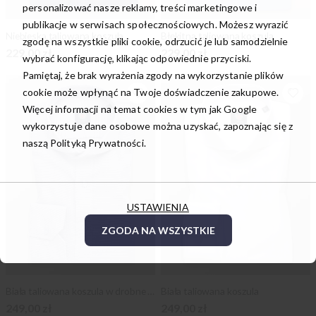
personalizować nasze reklamy, treści marketingowe i
publikacje w serwisach społecznościowych. Możesz wyrazić
Niebieska taliowana koszula
Błękitna taliowana koszula
zgodę na wszystkie pliki cookie, odrzucić je lub samodzielnie
229,00 zł
229,00 zł
wybrać konfigurację, klikając odpowiednie przyciski.
Pamiętaj, że brak wyrażenia zgody na wykorzystanie plików
cookie może wpłynąć na Twoje doświadczenie zakupowe.
Więcej informacji na temat cookies w tym jak Google
wykorzystuje dane osobowe można uzyskać, zapoznając się z
naszą
Polityką Prywatności.
USTAWIENIA
ZGODA NA WSZYSTKIE
Biała taliowana koszula w drobne granatowe kropki
Biała taliowana koszula
249,00 zł
249,00 zł