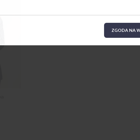
ZGODA NA W
ka