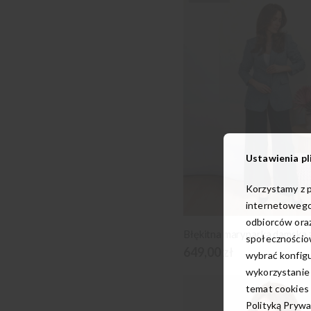
Ustawienia pl
Korzystamy z p
internetowego
odbiorców oraz
Błękitna marynarka damska 
społecznościow
649,00 zł
wybrać konfigu
wykorzystanie
temat cookies 
Polityką Prywa