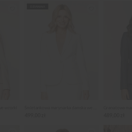
DZIANINA
e wzorki
Śmietankowa marynarka damska we wzorki
499,00 zł
489,00 zł