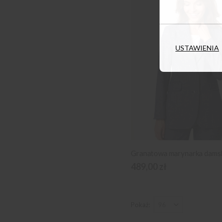
USTAWIENIA
Granatowa marynarka dams
489,00 zł
Pokaż