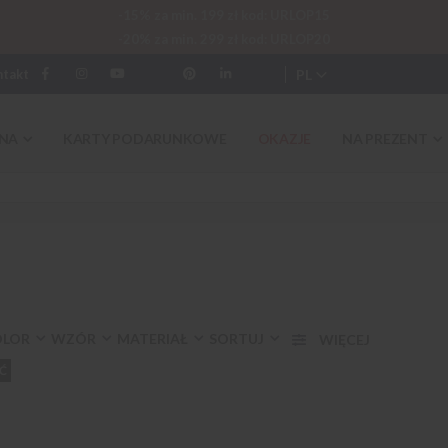
-15% za min. 199 zł kod: URLOP15
-20% za min. 299 zł kod: URLOP20
PL
ntakt
NA
KARTY PODARUNKOWE
OKAZJE
NA PREZENT
OLOR
WZÓR
MATERIAŁ
SORTUJ
Ć