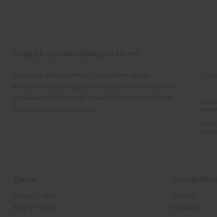
ODBIERZ -10% NA PIERWSZE ZAKUPY
Zapisz się, aby otrzymywać wyjątkowe oferty,
atrakcyjne zniżki oraz garść inspiracji i nowości prosto
od
willsoor.pl
. Dołącz do grona subskrybentów i bądź
Ta str
zawsze o krok przed innymi!
warunk
Zapisu
wyraża
Zakupy
Obsługa Klie
Pomoc | FAQ
Kontakt
Blog | Porady
Regulamin