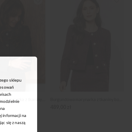
szego sklepu
resowań
wisach
Brązowo-czarna marynarka z tkaniny boucle
Burgundowa marynarka z tkaniny boucle
amodzielnie
489,00 zł
 na
 informacji na
c się z naszą