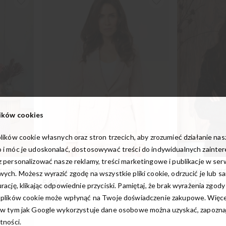
ików cookies
lików cookie własnych oraz stron trzecich, aby zrozumieć działanie na
 i móc je udoskonalać, dostosowywać treści do indywidualnych zainte
 personalizować nasze reklamy, treści marketingowe i publikacje w ser
z wełny
Różowa marynarka damska w kratkę
ych. Możesz wyrazić zgodę na wszystkie pliki cookie, odrzucić je lub s
549,00 zł
489,00 zł
rację, klikając odpowiednie przyciski. Pamiętaj, że brak wyrażenia zgody
 plików cookie może wpłynąć na Twoje doświadczenie zakupowe. Więcej
w tym jak Google wykorzystuje dane osobowe można uzyskać, zapoznają
tności.