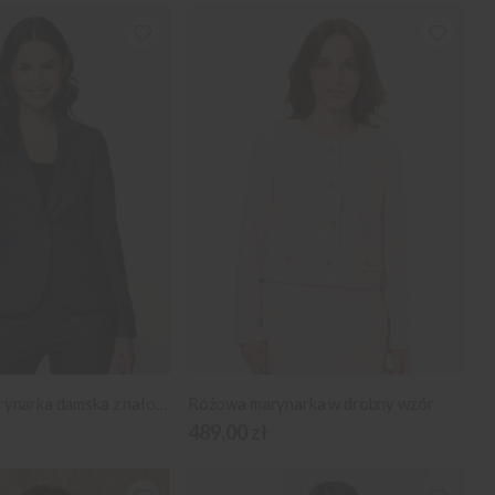
Granatowa marynarka damska z nałokietnikami
Różowa marynarka w drobny wzór
489,00 zł