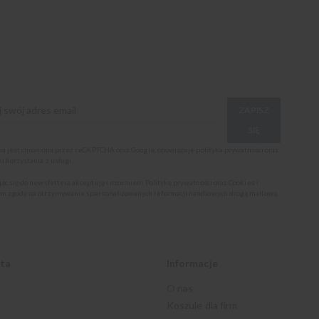
ZAPISZ
SIĘ
ona jest chroniona przez reCAPTCHA oraz Google, obowiązuje
polityka prywatności
oraz
i korzystania z usługi
.
jąc się do newslettera akceptuję i rozumiem
Politykę prywatności oraz Cookies
i
m zgodę na otrzymywanie spersonalizowanych informacji handlowych drogą mailową.
nta
Informacje
O nas
Koszule dla firm