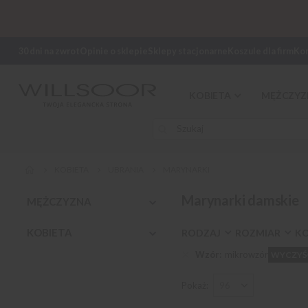
30 dni na zwrot
Opinie o sklepie
Sklepy stacjonarne
Koszule dla firm
Ko
KOBIETA
MĘŻCZYZ
KOBIETA
UBRANIA
MARYNARKI
Marynarki damskie
MĘŻCZYZNA
KOBIETA
RODZAJ
ROZMIAR
K
Wzór
mikrowzór
WYCZYŚ
Pokaż