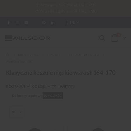
-15% za min. 199 zł kod: URLOP15
-20% za min. 299 zł kod: URLOP20
PL
0
Przełącznik
Cart
Nav
MĘŻCZYZNA
KOSZULE
KOSZULE REGULAR
WZROST 164-170
Klasyczne koszule męskie wzrost 164-170
ROZMIAR
KOLOR
Kolor
granatowy
WYCZYŚĆ