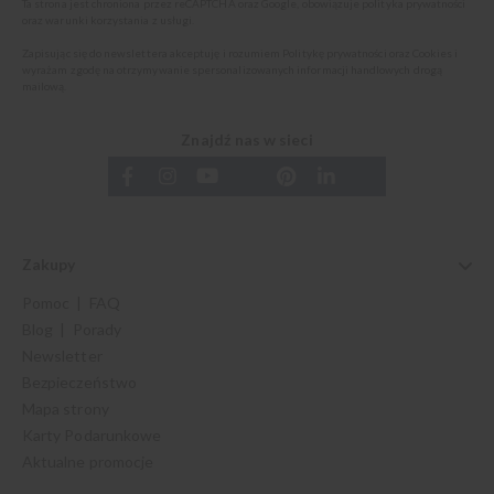
Ta strona jest chroniona przez reCAPTCHA oraz Google, obowiązuje
polityka prywatności
oraz
warunki korzystania z usługi
.
Zapisując się do newslettera akceptuję i rozumiem
Politykę prywatności oraz Cookies
i
wyrażam zgodę na otrzymywanie spersonalizowanych informacji handlowych drogą
mailową.
Znajdź nas w sieci
Zakupy
Pomoc | FAQ
Blog | Porady
Newsletter
Bezpieczeństwo
Mapa strony
Karty Podarunkowe
Aktualne promocje