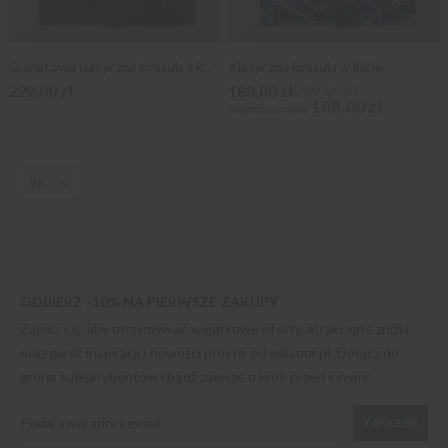
Granatowa klasyczna koszula z kontrastami
Klasyczna koszula w liście
229,00 zł
188,00 zł
269,00 zł
188,00 zł
Najniższa cena
ODBIERZ -10% NA PIERWSZE ZAKUPY
Zapisz się, aby otrzymywać wyjątkowe oferty, atrakcyjne zniżki
oraz garść inspiracji i nowości prosto od
willsoor.pl
. Dołącz do
grona subskrybentów i bądź zawsze o krok przed innymi!
ZAPISZ SIĘ