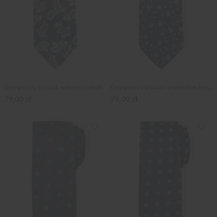
Granatowy krawat w beżowe łezki
Granatowy krawat w błękitne kwiaty
79,00 zł
79,00 zł