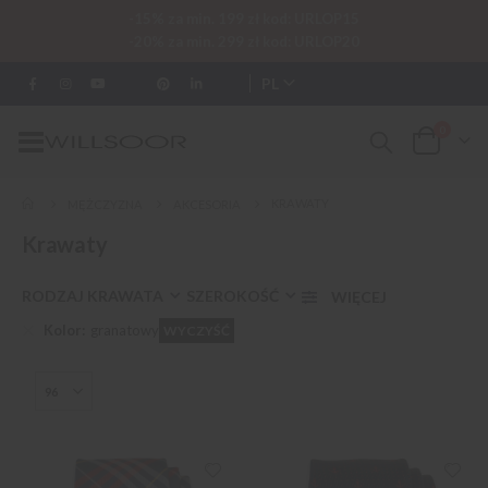
-15% za min. 199 zł kod: URLOP15
-20% za min. 299 zł kod: URLOP20
PL
0
Przełącznik
Cart
Nav
KRAWATY
MĘŻCZYZNA
AKCESORIA
Krawaty
RODZAJ KRAWATA
SZEROKOŚĆ
Kolor
granatowy
WYCZYŚĆ