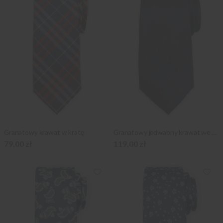
Granatowy krawat w kratę
Granatowy jedwabny krawat we wzorki
79,00 zł
119,00 zł