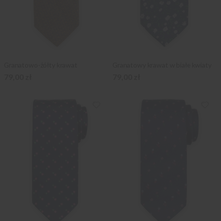
Granatowo-żółty krawat
Granatowy krawat w białe kwiaty
79,00 zł
79,00 zł