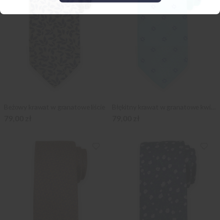
Beżowy krawat w granatowe liście
Błękitny krawat w granatowe kwiatki
79,00 zł
79,00 zł