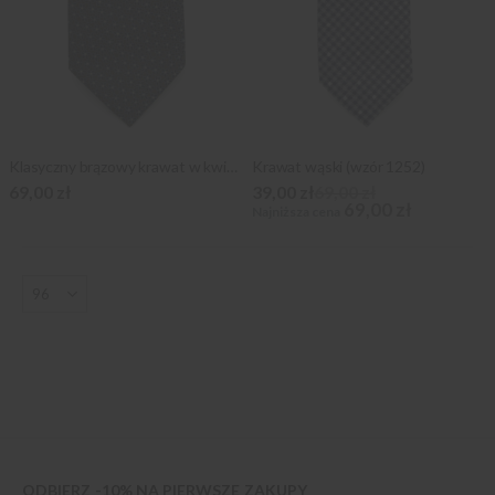
Klasyczny brązowy krawat w kwiaty
Krawat wąski (wzór 1252)
Cena
69,00 zł
39,00 zł
69,00 zł
Promocyjna
69,00 zł
Najniższa cena
ODBIERZ -10% NA PIERWSZE ZAKUPY