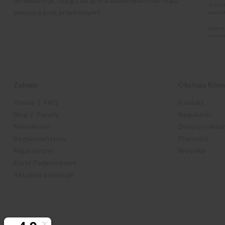
od
willsoor.pl
. Dołącz do grona subskrybentów i bądź
Ta str
zawsze o krok przed innymi!
warunk
Zapisu
wyraża
Zakupy
Obsługa Klie
Pomoc | FAQ
Kontakt
Blog | Porady
Regulamin
Newsletter
Zwroty i rekla
Bezpieczeństwo
Płatności
Mapa strony
Wysyłka
Karty Podarunkowe
Aktualne promocje