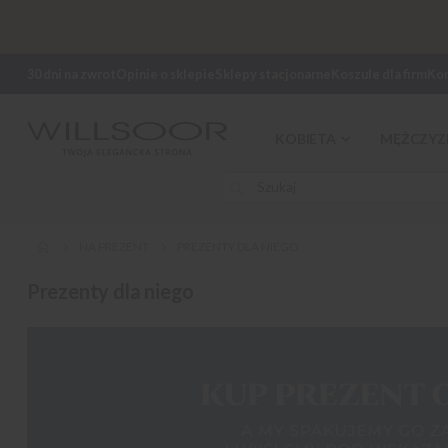
30 dni na zwrot
Opinie o sklepie
Sklepy stacjonarne
Koszule dla firm
Ko
KOBIETA
MĘŻCZYZ
NA PREZENT
PREZENTY DLA NIEGO
Prezenty dla niego