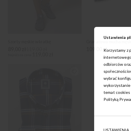
Ustawienia pl
Szorty męskie w kratkę
Granatowa mucha męsk
89,00 zł
119,00 zł
109,00 zł
Korzystamy z p
119,00 zł
Najniższa cena
internetowego
odbiorców oraz
społecznościow
wybrać konfigu
wykorzystanie
temat cookies 
Polityką Prywa
USTAWIENIA