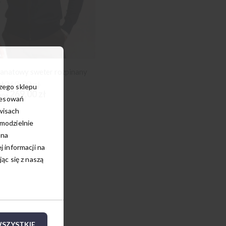
anatowy sweter rozpinany
zł
269,00 zł
szego sklepu
269,00 zł
ena
resowań
wisach
amodzielnie
 na
 informacji na
c się z naszą
SZYSTKIE