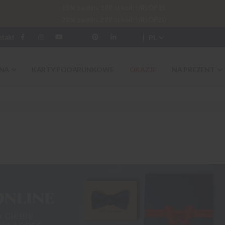
-15% za min. 199 zł kod: URLOP15
-20% za min. 299 zł kod: URLOP20
PL
ntakt
NA
KARTY PODARUNKOWE
OKAZJE
NA PREZENT