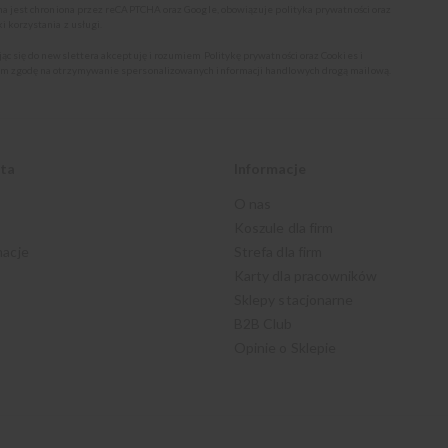
ona jest chroniona przez reCAPTCHA oraz Google, obowiązuje
polityka prywatności
oraz
i korzystania z usługi
.
jąc się do newslettera akceptuję i rozumiem
Politykę prywatności oraz Cookies
i
m zgodę na otrzymywanie spersonalizowanych informacji handlowych drogą mailową.
nta
Informacje
O nas
Koszule dla firm
macje
Strefa dla firm
Karty dla pracowników
Sklepy stacjonarne
B2B Club
Opinie o Sklepie