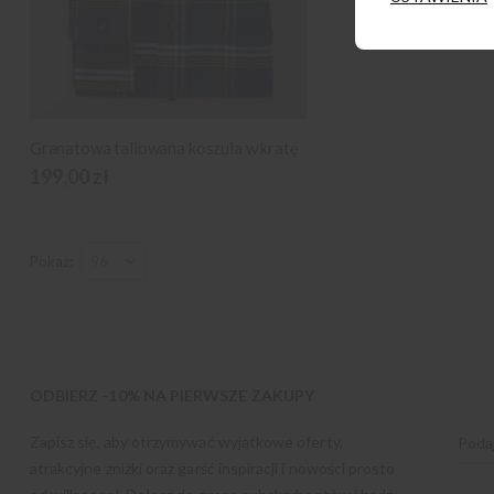
Granatowa taliowana koszula w kratę
199,00 zł
Pokaż
ODBIERZ -10% NA PIERWSZE ZAKUPY
Zapisz się, aby otrzymywać wyjątkowe oferty,
atrakcyjne zniżki oraz garść inspiracji i nowości prosto