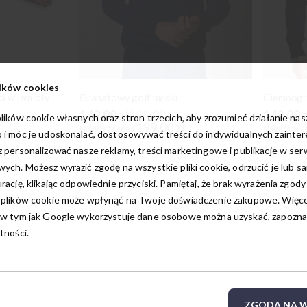
ików cookies
a w jemioły
Granatowy golf męski
Ciemnogr
149,00 zł
199,00 zł
149,00 
lików cookie własnych oraz stron trzecich, aby zrozumieć działanie na
199,00 zł
Najniższa cena
Najniższa c
 i móc je udoskonalać, dostosowywać treści do indywidualnych zainte
 personalizować nasze reklamy, treści marketingowe i publikacje w ser
ych. Możesz wyrazić zgodę na wszystkie pliki cookie, odrzucić je lub s
rację, klikając odpowiednie przyciski. Pamiętaj, że brak wyrażenia zgody
 plików cookie może wpłynąć na Twoje doświadczenie zakupowe. Więcej
w tym jak Google wykorzystuje dane osobowe można uzyskać, zapoznają
tności.
ZGODA NA W