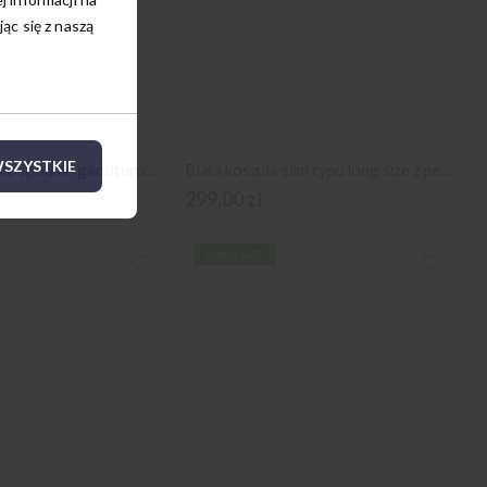
c się z naszą
SZYSTKIE
Klasyczne czarne spodnie garniturowe typu Long Size
Biała koszula slim typu long size z perłowymi guzikami
299,00 zł
LONG SIZE