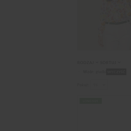
RODZAJ
SORTUJ
Wzór
gładki
WYCZYŚĆ
Pokaż
LONG SIZE