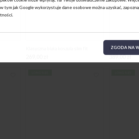
w tym jak Google wykorzystuje dane osobowe można uzyskać, zapoznają
tności.
ZGODA NA W
Klasyczna biała koszula slim fit
269,00 zł
389,00 zł
LONG SIZE
LONG SIZE