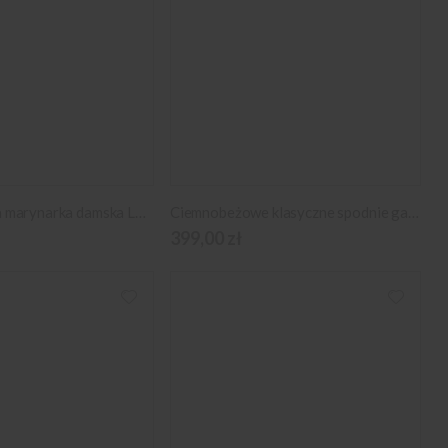
Ciemnobeżowa marynarka damska Long Size
Ciemnobeżowe klasyczne spodnie garniturowe typu Long Size
399,00 zł