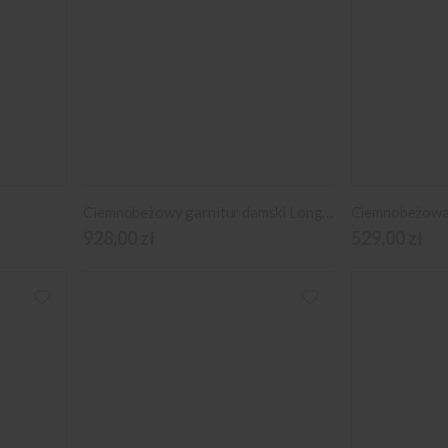
Ciemnobeżowy garnitur damski Long Size
928,00 zł
529,00 zł