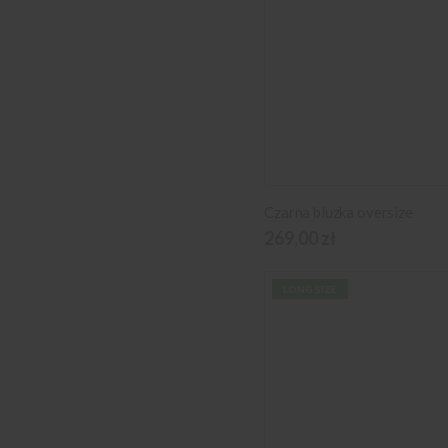
Czarna bluzka oversize
269,00 zł
LONG SIZE