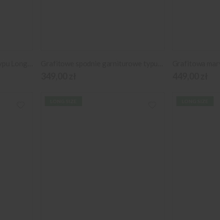
Grafitowy garnitur damski typu Long Size
Grafitowe spodnie garniturowe typu Long Size
349,00 zł
449,00 zł
LONG SIZE
LONG SIZE