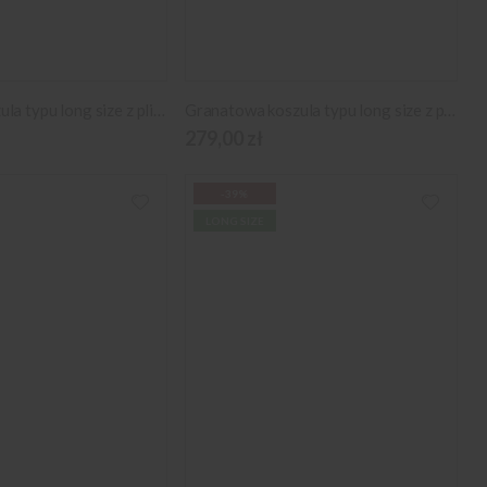
Czerwona koszula typu long size z plisowaniem
Granatowa koszula typu long size z plisowaniem
279,00 zł
-39%
LONG SIZE