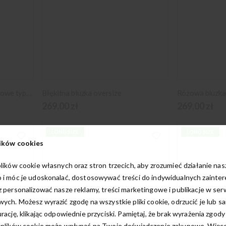
Granatowe spodnie garniturowe typu Long Size
Błękitna bluzka oversize
Różowa bluzka
269,00 zł
269,00 zł
LONG SIZE
LONG SIZE
ików cookies
lików cookie własnych oraz stron trzecich, aby zrozumieć działanie na
 i móc je udoskonalać, dostosowywać treści do indywidualnych zainte
 personalizować nasze reklamy, treści marketingowe i publikacje w ser
ych. Możesz wyrazić zgodę na wszystkie pliki cookie, odrzucić je lub s
rację, klikając odpowiednie przyciski. Pamiętaj, że brak wyrażenia zgody
 plików cookie może wpłynąć na Twoje doświadczenie zakupowe. Więcej