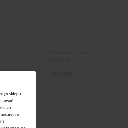
 oversize
Brązowa bluzka oversize
269,00 zł
LONG SIZE
szego sklepu
resowań
wisach
amodzielnie
 na
 informacji na