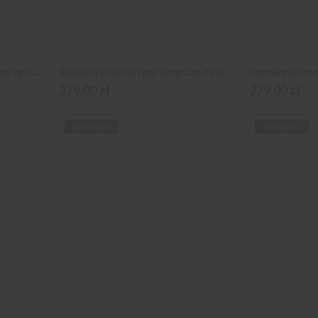
Różowa koszula typu long size z plisowaniem
Błękitna koszula typu long size z plisowaniem
279,00 zł
279,00 zł
LONG SIZE
LONG SIZE