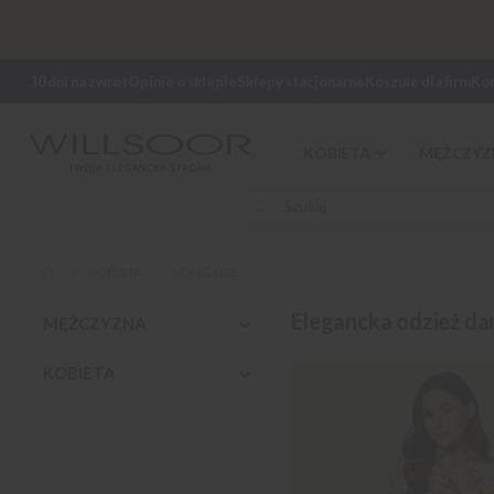
30 dni na zwrot
Opinie o sklepie
Sklepy stacjonarne
Koszule dla firm
Ko
KOBIETA
MĘŻCZYZ
KOBIETA
LONG SIZE
Elegancka odzież dam
MĘŻCZYZNA
KOBIETA