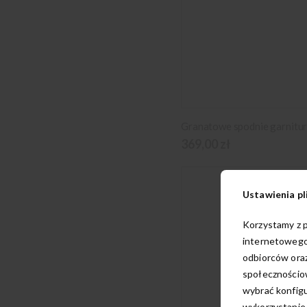
369,00 zł
Ustawienia pl
Korzystamy z p
internetowego
odbiorców oraz
społecznościow
wybrać konfigu
wykorzystanie