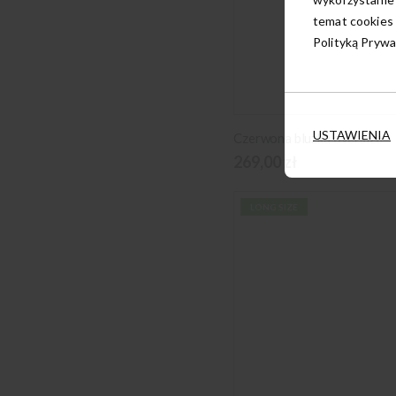
temat cookies 
Polityką Prywa
USTAWIENIA
Czerwona bluzka oversize
269,00 zł
LONG SIZE