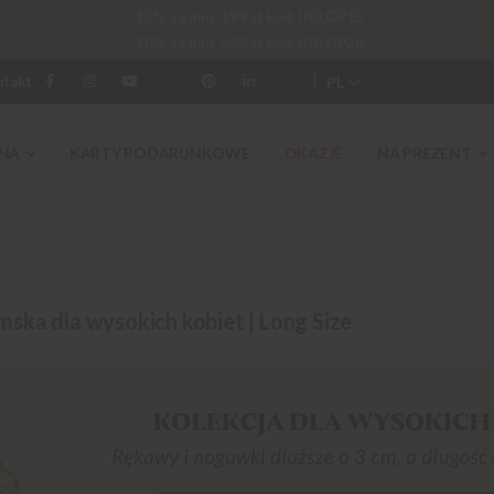
-15% za min. 199 zł kod: URLOP15
-20% za min. 299 zł kod: URLOP20
PL
ntakt
NA
KARTY PODARUNKOWE
OKAZJE
NA PREZENT
ska dla wysokich kobiet | Long Size