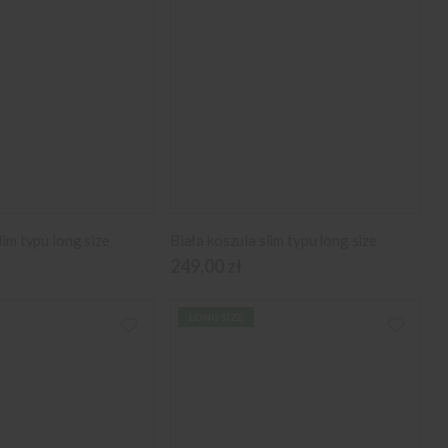
lim typu long size
Biała koszula slim typu long size
249,00 zł
LONG SIZE