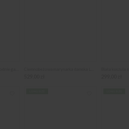
Ciemnobeżowe klasyczne spodnie garniturowe typu Long Size
Ciemnobeżowa marynarka damska Long Size
Biała koszula s
529,00 zł
299,00 zł
LONG SIZE
LONG SIZE