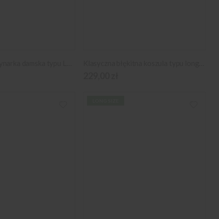
Grafitowa marynarka damska typu Long Size
Klasyczna błękitna koszula typu long size
229,00 zł
LONG SIZE