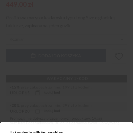
449,00 zł
Grafitowa marynarka damska typu Long Size o gładkiej
fakturze, zapinana na jeden guzik
DODAJ DO KOSZYKA
Ustawienia plików cookies