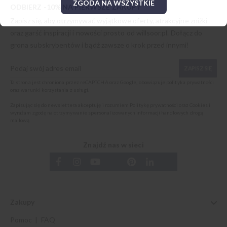
ZGODA NA WSZYSTKIE
ODBIERZ -10% NA PIERWSZE ZAKUPY
Zapisz się, aby otrzymywać wyjątkowe oferty, atrakcyjne zniżki
oraz garść inspiracji i nowości prosto od
willsoor.pl
. Dołącz do
grona subskrybentów i bądź zawsze o krok przed innymi!
ZAPISZ SIĘ
Ta strona jest chroniona przez reCAPTCHA oraz Google, obowiązuje
polityka prywatności
oraz
warunki korzystania z usługi
.
Zapisując się do newslettera akceptuję i rozumiem
Politykę prywatności oraz Cookies
i
wyrażam zgodę na otrzymywanie spersonalizowanych informacji handlowych drogą
mailową.
Znajdź nas w sieci
Zakupy
Pomoc | FAQ