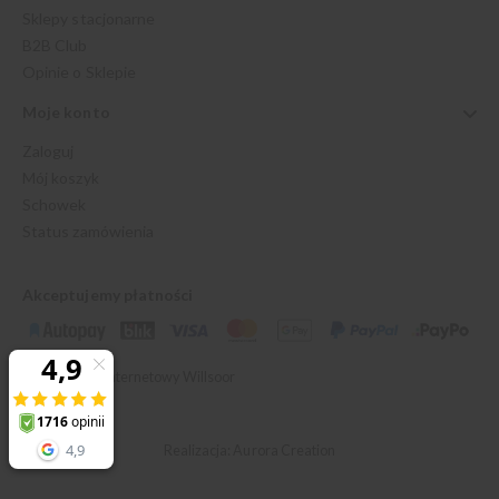
Sklepy stacjonarne
B2B Club
Opinie o Sklepie
Moje konto
Zaloguj
Mój koszyk
Schowek
Status zamówienia
Akceptujemy płatności
© 2026 Sklep Internetowy Willsoor
Realizacja: Aurora Creation