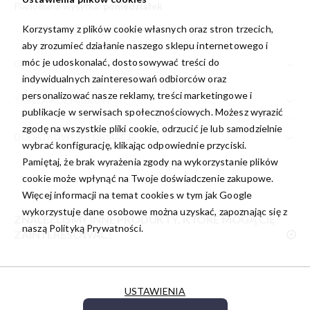
Planowana wysyłka:
poniedziałek
Korzystamy z plików cookie własnych oraz stron trzecich,
aby zrozumieć działanie naszego sklepu internetowego i
móc je udoskonalać, dostosowywać treści do
OPIS
indywidualnych zainteresowań odbiorców oraz
personalizować nasze reklamy, treści marketingowe i
TABELA ROZMIARÓW
publikacje w serwisach społecznościowych. Możesz wyrazić
zgodę na wszystkie pliki cookie, odrzucić je lub samodzielnie
DODATKOWE INFORMACJE
wybrać konfigurację, klikając odpowiednie przyciski.
Pamiętaj, że brak wyrażenia zgody na wykorzystanie plików
cookie może wpłynąć na Twoje doświadczenie zakupowe.
Więcej informacji na temat cookies w tym jak Google
wykorzystuje dane osobowe można uzyskać, zapoznając się z
ZNALEŹLIŚMY INNE PRODUKTY, KTÓRE MOGĄ CIĘ
naszą
Polityką Prywatności.
ZAINTERESOWAĆ!
USTAWIENIA