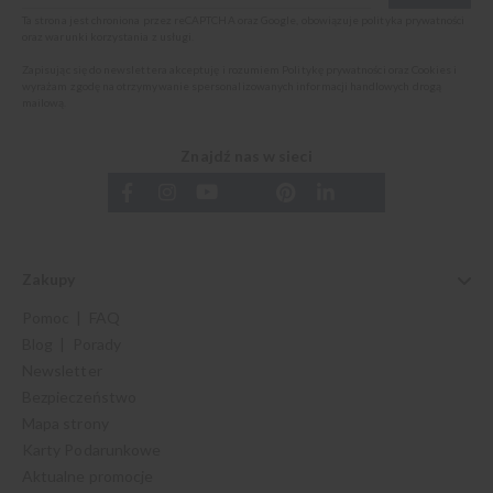
Ta strona jest chroniona przez reCAPTCHA oraz Google, obowiązuje
polityka prywatności
oraz
warunki korzystania z usługi
.
Zapisując się do newslettera akceptuję i rozumiem
Politykę prywatności oraz Cookies
i
wyrażam zgodę na otrzymywanie spersonalizowanych informacji handlowych drogą
mailową.
Znajdź nas w sieci
Zakupy
Pomoc | FAQ
Blog | Porady
Newsletter
Bezpieczeństwo
Mapa strony
Karty Podarunkowe
Aktualne promocje