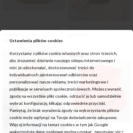
Brązowa chusta wielofunkcyjna
Czekoladowa czapka dokerka i komin
Cena
17,50 zł
25,00 zł
159,00 zł
Promocyjna
17,50 zł
Najniższa cena
Ustawienia plików cookies
Korzystamy z plików cookie własnych oraz stron trzecich,
-30%
aby zrozumieć działanie naszego sklepu internetowego i
móc je udoskonalać, dostosowywać treści do
indywidualnych zainteresowań odbiorców oraz
personalizować nasze reklamy, treści marketingowe i
publikacje w serwisach społecznościowych. Możesz wyrazić
zgodę na wszystkie pliki cookie, odrzucić je lub samodzielnie
wybrać konfigurację, klikając odpowiednie przyciski.
Pamiętaj, że brak wyrażenia zgody na wykorzystanie plików
cookie może wpłynąć na Twoje doświadczenie zakupowe.
Więcej informacji na temat cookies w tym jak Google
wykorzystuje dane osobowe można uzyskać, zapoznając się z