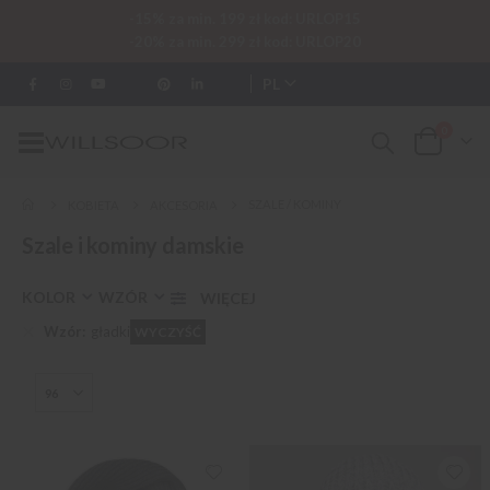
-15% za min. 199 zł kod: URLOP15
-20% za min. 299 zł kod: URLOP20
PL
0
Przełącznik
Cart
Nav
SZALE / KOMINY
KOBIETA
AKCESORIA
Szale i kominy damskie
KOLOR
WZÓR
Wzór
gładki
WYCZYŚĆ