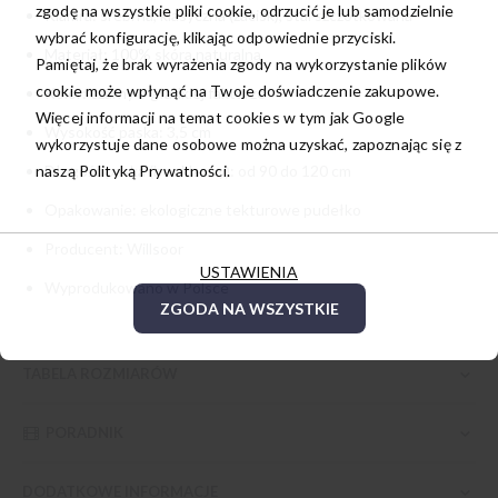
zgodę na wszystkie pliki cookie, odrzucić je lub samodzielnie
Klamra: srebrna, klasyczna (zacisk), stal szczotkowana
wybrać konfigurację, klikając odpowiednie przyciski.
Materiał: 100% skóra naturalna
Pamiętaj, że brak wyrażenia zgody na wykorzystanie plików
cookie może wpłynąć na Twoje doświadczenie zakupowe.
Kolor: czarny o gładkiej fakturze
Więcej informacji na temat cookies w tym jak Google
Wysokość paska: 3,5 cm
wykorzystuje dane osobowe można uzyskać, zapoznając się z
Długość paska (bez klamry): od 90 do 120 cm
naszą
Polityką Prywatności.
Opakowanie: ekologiczne tekturowe pudełko
Producent: Willsoor
USTAWIENIA
Wyprodukowano w Polsce
ZGODA NA WSZYSTKIE
TABELA ROZMIARÓW
PORADNIK
DODATKOWE INFORMACJE