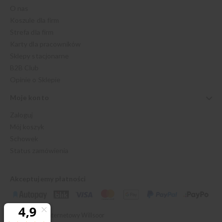
O nas
Koszule dla firm
Strefa dla firm
Karty dla pracowników
Sklepy stacjonarne
B2B Club
Opinie o Sklepie
Moje konto
Zaloguj
Mój koszyk
Schowek
Status zamówienia
Akceptujemy płatności
© 2026 Sklep Internetowy Willsoor