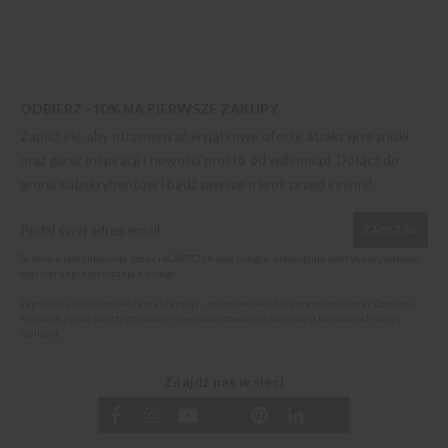
ODBIERZ -10% NA PIERWSZE ZAKUPY
Zapisz się, aby otrzymywać wyjątkowe oferty, atrakcyjne zniżki
oraz garść inspiracji i nowości prosto od
willsoor.pl
. Dołącz do
grona subskrybentów i bądź zawsze o krok przed innymi!
ZAPISZ SIĘ
Ta strona jest chroniona przez reCAPTCHA oraz Google, obowiązuje
polityka prywatności
oraz
warunki korzystania z usługi
.
Zapisując się do newslettera akceptuję i rozumiem
Politykę prywatności oraz Cookies
i
wyrażam zgodę na otrzymywanie spersonalizowanych informacji handlowych drogą
mailową.
Znajdź nas w sieci