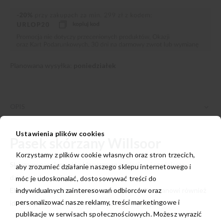
Planowana wysyłka:
poniedziałek
OPIS
Ustawienia plików cookies
Pasek skórzany Willsoor
Korzystamy z plików cookie własnych oraz stron trzecich,
Skórzany pasek męski z klasycznym zapięciem i sześcioma
aby zrozumieć działanie naszego sklepu internetowego i
dziurami do regulacji.
móc je udoskonalać, dostosowywać treści do
indywidualnych zainteresowań odbiorców oraz
Elegancko zapakowany w ekologiczne pudełko stanowi również
personalizować nasze reklamy, treści marketingowe i
idealny pomysł na prezent dla każdego mężczyzny.
publikacje w serwisach społecznościowych. Możesz wyrazić