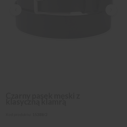
Przejdź
Czarny pasek męski z
na
klasyczną klamrą
początek
galerii
Kod produktu
15388/2