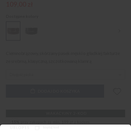
109,00 zł
Dostępne kolory
Ciemnobrązowy, skórzany pasek męski o gładkiej fakturze
ze srebrną, klasyczną, szczotkowaną klamrą
DODAJ DO KOSZYKA