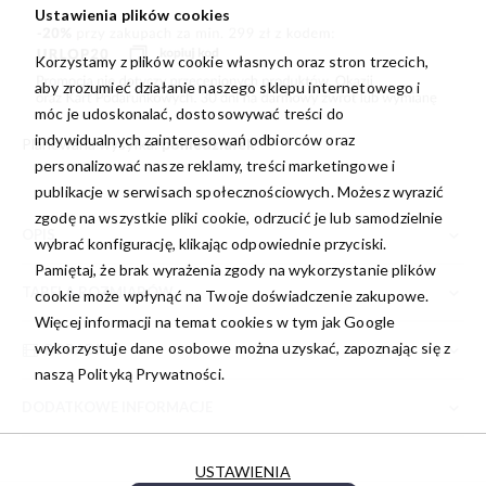
Ustawienia plików cookies
Korzystamy z plików cookie własnych oraz stron trzecich,
aby zrozumieć działanie naszego sklepu internetowego i
móc je udoskonalać, dostosowywać treści do
indywidualnych zainteresowań odbiorców oraz
Planowana wysyłka:
poniedziałek
personalizować nasze reklamy, treści marketingowe i
publikacje w serwisach społecznościowych. Możesz wyrazić
zgodę na wszystkie pliki cookie, odrzucić je lub samodzielnie
OPIS
wybrać konfigurację, klikając odpowiednie przyciski.
Pamiętaj, że brak wyrażenia zgody na wykorzystanie plików
TABELA ROZMIARÓW
cookie może wpłynąć na Twoje doświadczenie zakupowe.
Więcej informacji na temat cookies w tym jak Google
wykorzystuje dane osobowe można uzyskać, zapoznając się z
PORADNIK
naszą
Polityką Prywatności.
DODATKOWE INFORMACJE
USTAWIENIA