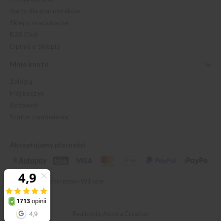
Karty dla pracowników
Sklepy stacjonarne
B2B Club
Opinie o Sklepie
Moje konto
Zaloguj
Mój koszyk
Schowek
Status zamówienia
Akceptujemy płatności
© 2026 Sklep Internetowy Willsoor
Realizacja: Aurora Creation