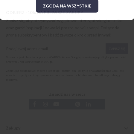
ZGODA NA WSZYSTKIE
ODBIERZ -10% NA PIERWSZE ZAKUPY
Zapisz się, aby otrzymywać wyjątkowe oferty, atrakcyjne zniżki
oraz garść inspiracji i nowości prosto od
willsoor.pl
. Dołącz do
grona subskrybentów i bądź zawsze o krok przed innymi!
ZAPISZ SIĘ
Ta strona jest chroniona przez reCAPTCHA oraz Google, obowiązuje
polityka prywatności
oraz
warunki korzystania z usługi
.
Zapisując się do newslettera akceptuję i rozumiem
Politykę prywatności oraz Cookies
i
wyrażam zgodę na otrzymywanie spersonalizowanych informacji handlowych drogą
mailową.
Znajdź nas w sieci
Zakupy