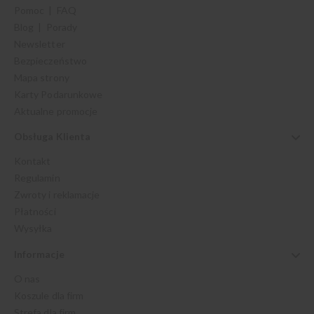
Pomoc | FAQ
Blog | Porady
Newsletter
Bezpieczeństwo
Mapa strony
Karty Podarunkowe
Aktualne promocje
Obsługa Klienta
Kontakt
Regulamin
Zwroty i reklamacje
Płatności
Wysyłka
Informacje
O nas
Koszule dla firm
Strefa dla firm