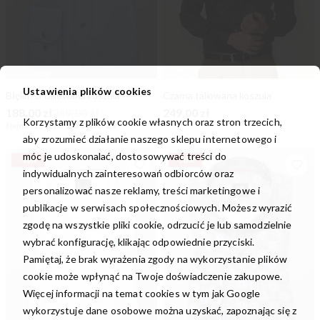
Ustawienia plików cookies
Błękitna taliowana koszula
Czarna taliowana koszula
188,00 zł
269,00 zł
249,00 zł
Korzystamy z plików cookie własnych oraz stron trzecich,
188,00 zł
Najniższa cena
aby zrozumieć działanie naszego sklepu internetowego i
móc je udoskonalać, dostosowywać treści do
-30%
-30%
indywidualnych zainteresowań odbiorców oraz
personalizować nasze reklamy, treści marketingowe i
publikacje w serwisach społecznościowych. Możesz wyrazić
zgodę na wszystkie pliki cookie, odrzucić je lub samodzielnie
wybrać konfigurację, klikając odpowiednie przyciski.
Pamiętaj, że brak wyrażenia zgody na wykorzystanie plików
cookie może wpłynąć na Twoje doświadczenie zakupowe.
Więcej informacji na temat cookies w tym jak Google
wykorzystuje dane osobowe można uzyskać, zapoznając się z