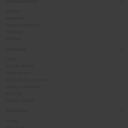
Obsługa Klienta
Kontakt
Regulamin
Zwroty i reklamacje
Płatności
Wysyłka
Informacje
O nas
Koszule dla firm
Strefa dla firm
Karty dla pracowników
Sklepy stacjonarne
B2B Club
Opinie o Sklepie
Moje konto
Zaloguj
Mój koszyk