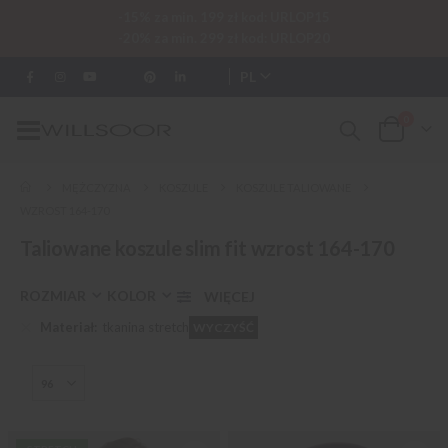
-15% za min. 199 zł kod: URLOP15
-20% za min. 299 zł kod: URLOP20
PL
0
Przełącznik
Cart
Nav
MĘŻCZYZNA
KOSZULE
KOSZULE TALIOWANE
WZROST 164-170
Taliowane koszule slim fit wzrost 164-170
ROZMIAR
KOLOR
Materiał
tkanina stretch
WYCZYŚĆ