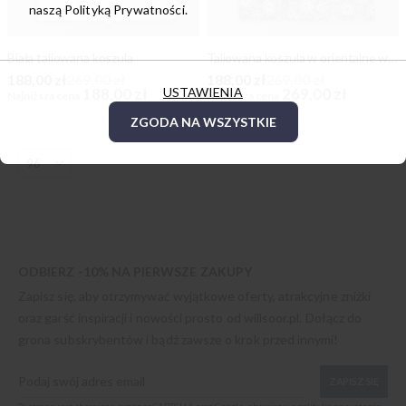
naszą
Polityką Prywatności.
Biała taliowana koszula
Taliowana koszula w orientalne wzory
188,00 zł
269,00 zł
188,00 zł
269,00 zł
USTAWIENIA
188,00 zł
269,00 zł
Najniższa cena
Najniższa cena
ZGODA NA WSZYSTKIE
ODBIERZ -10% NA PIERWSZE ZAKUPY
Zapisz się, aby otrzymywać wyjątkowe oferty, atrakcyjne zniżki
oraz garść inspiracji i nowości prosto od
willsoor.pl
. Dołącz do
grona subskrybentów i bądź zawsze o krok przed innymi!
ZAPISZ SIĘ