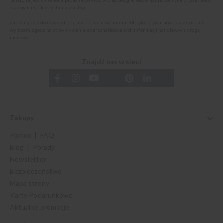
Ta strona jest chroniona przez reCAPTCHA oraz Google, obowiązuje
polityka prywatności
oraz
warunki korzystania z usługi
.
Zapisując się do newslettera akceptuję i rozumiem
Politykę prywatności oraz Cookies
i
wyrażam zgodę na otrzymywanie spersonalizowanych informacji handlowych drogą
mailową.
Znajdź nas w sieci
Zakupy
Pomoc | FAQ
Blog | Porady
Newsletter
Bezpieczeństwo
Mapa strony
Karty Podarunkowe
Aktualne promocje