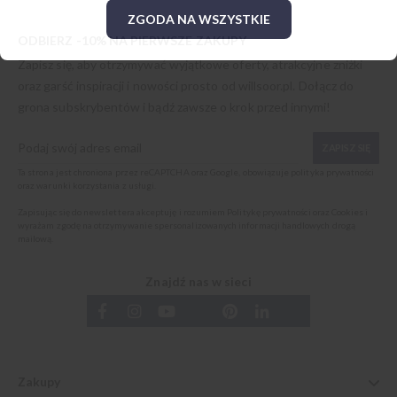
ZGODA NA WSZYSTKIE
ODBIERZ -10% NA PIERWSZE ZAKUPY
Zapisz się, aby otrzymywać wyjątkowe oferty, atrakcyjne zniżki
oraz garść inspiracji i nowości prosto od
willsoor.pl
. Dołącz do
grona subskrybentów i bądź zawsze o krok przed innymi!
ZAPISZ SIĘ
Ta strona jest chroniona przez reCAPTCHA oraz Google, obowiązuje
polityka prywatności
oraz
warunki korzystania z usługi
.
Zapisując się do newslettera akceptuję i rozumiem
Politykę prywatności oraz Cookies
i
wyrażam zgodę na otrzymywanie spersonalizowanych informacji handlowych drogą
mailową.
Znajdź nas w sieci
Zakupy