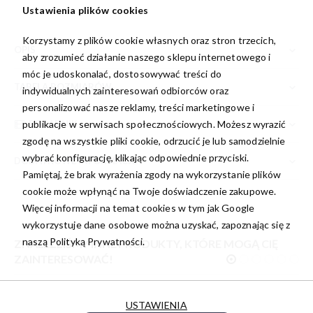
Ustawienia plików cookies
Korzystamy z plików cookie własnych oraz stron trzecich,
OPIS
aby zrozumieć działanie naszego sklepu internetowego i
móc je udoskonalać, dostosowywać treści do
TABELA ROZMIARÓW
indywidualnych zainteresowań odbiorców oraz
personalizować nasze reklamy, treści marketingowe i
PORADNIK
publikacje w serwisach społecznościowych. Możesz wyrazić
zgodę na wszystkie pliki cookie, odrzucić je lub samodzielnie
wybrać konfigurację, klikając odpowiednie przyciski.
DODATKOWE INFORMACJE
Pamiętaj, że brak wyrażenia zgody na wykorzystanie plików
cookie może wpłynąć na Twoje doświadczenie zakupowe.
Więcej informacji na temat cookies w tym jak Google
wykorzystuje dane osobowe można uzyskać, zapoznając się z
naszą
Polityką Prywatności.
ZNALEŹLIŚMY INNE PRODUKTY, KTÓRE MOGĄ CIĘ
ZAINTERESOWAĆ!
USTAWIENIA