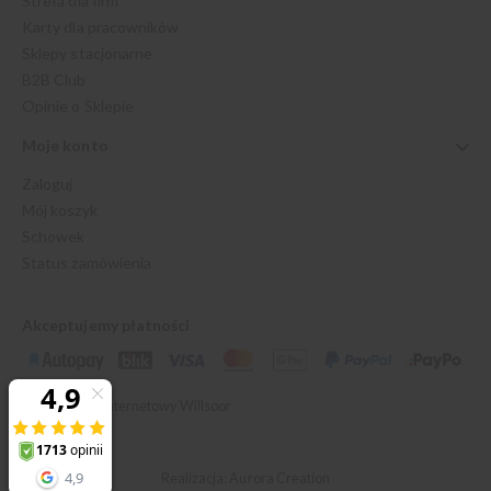
Strefa dla firm
Karty dla pracowników
Sklepy stacjonarne
B2B Club
Opinie o Sklepie
Moje konto
Zaloguj
Mój koszyk
Schowek
Status zamówienia
Akceptujemy płatności
© 2026 Sklep Internetowy Willsoor
Realizacja: Aurora Creation