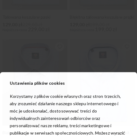
Taliowana koszula w paski
Błękitna taliowana koszula w prążki
129,00 zł
229,00 zł
129,00 zł
199,00 zł
229,00 zł
199,00 zł
Najniższa cena
Najniższa cena
Ustawienia plików cookies
Korzystamy z plików cookie własnych oraz stron trzecich,
aby zrozumieć działanie naszego sklepu internetowego i
móc je udoskonalać, dostosowywać treści do
indywidualnych zainteresowań odbiorców oraz
personalizować nasze reklamy, treści marketingowe i
Biała taliowana koszula w niebieski prążek
Taliowana koszula w białe i błękitne paski
publikacje w serwisach społecznościowych. Możesz wyrazić