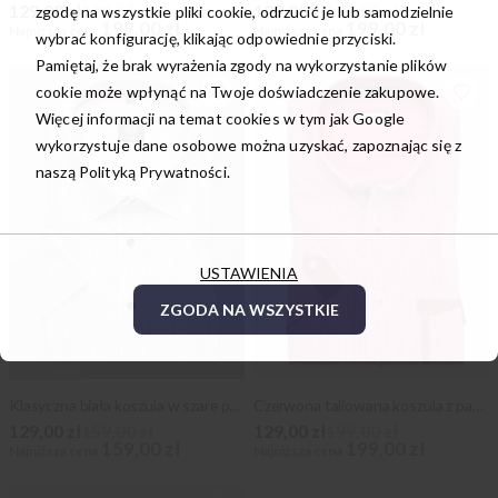
129,00 zł
199,00 zł
129,00 zł
199,00 zł
zgodę na wszystkie pliki cookie, odrzucić je lub samodzielnie
199,00 zł
199,00 zł
Najniższa cena
Najniższa cena
wybrać konfigurację, klikając odpowiednie przyciski.
Pamiętaj, że brak wyrażenia zgody na wykorzystanie plików
cookie może wpłynąć na Twoje doświadczenie zakupowe.
Więcej informacji na temat cookies w tym jak Google
wykorzystuje dane osobowe można uzyskać, zapoznając się z
naszą
Polityką Prywatności.
USTAWIENIA
ZGODA NA WSZYSTKIE
Klasyczna biała koszula w szare prążki
Czerwona taliowana koszula z pagonem
129,00 zł
159,00 zł
129,00 zł
199,00 zł
159,00 zł
199,00 zł
Najniższa cena
Najniższa cena