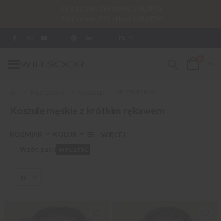
-15% za min. 199 zł kod: URLOP15
-20% za min. 299 zł kod: URLOP20
PL
0
Przełącznik
Cart
Nav
KRÓTKI RĘKAW
MĘŻCZYZNA
KOSZULE
Koszule męskie z krótkim rękawem
ROZMIAR
KOLOR
Wzór
paski
WYCZYŚĆ