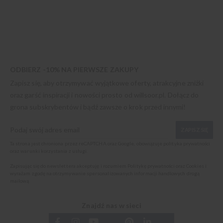
ODBIERZ -10% NA PIERWSZE ZAKUPY
Zapisz się, aby otrzymywać wyjątkowe oferty, atrakcyjne zniżki
oraz garść inspiracji i nowości prosto od
willsoor.pl
. Dołącz do
grona subskrybentów i bądź zawsze o krok przed innymi!
ZAPISZ SIĘ
Ta strona jest chroniona przez reCAPTCHA oraz Google, obowiązuje
polityka prywatności
oraz
warunki korzystania z usługi
.
Zapisując się do newslettera akceptuję i rozumiem
Politykę prywatności oraz Cookies
i
wyrażam zgodę na otrzymywanie spersonalizowanych informacji handlowych drogą
mailową.
Znajdź nas w sieci