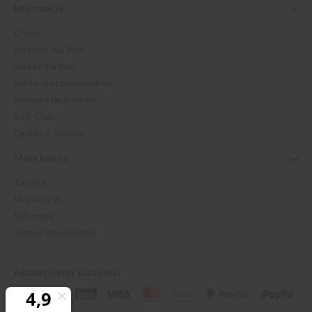
Informacje
O nas
Koszule dla firm
Strefa dla firm
Karty dla pracowników
Sklepy stacjonarne
B2B Club
Opinie o Sklepie
Moje konto
Zaloguj
Mój koszyk
Schowek
Status zamówienia
Akceptujemy płatności