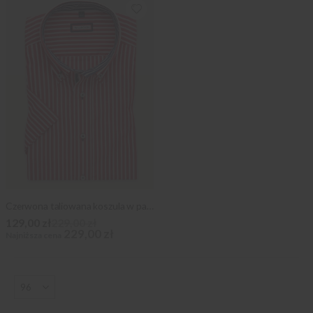
Czerwona taliowana koszula w paski
129,00 zł
229,00 zł
229,00 zł
Najniższa cena