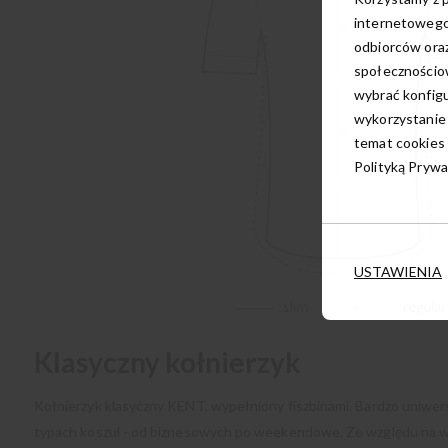
internetowego
odbiorców oraz
społecznościow
wybrać konfigu
wykorzystanie
temat cookies 
Polityką Prywa
USTAWIENIA
Klasyczny kołnierzyk
Kołnierzyk klasyczny KENT, wypełniony fiszbinami. Bardzo uniwe
typach koszul - od biznesowych po weekendowe. Ze względu na wą