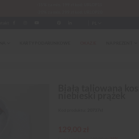
-15% za min. 199 zł kod: URLOP15
-20% za min. 299 zł kod: URLOP20
PL
ntakt
NA
KARTY PODARUNKOWE
OKAZJE
NA PREZENT
Biała taliowana kos
niebieski prążek
Kod produktu
20737sl
129,00 zł
Cena regularna:
199,00 zł
-35%