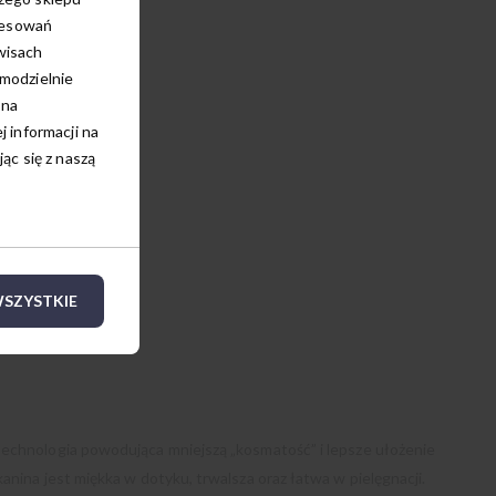
resowań
wisach
amodzielnie
 na
 informacji na
c się z naszą
SZYSTKIE
echnologia powodująca mniejszą „kosmatość” i lepsze ułożenie
anina jest miękka w dotyku, trwalsza oraz łatwa w pielęgnacji.