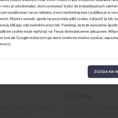
 i móc je udoskonalać, dostosowywać treści do indywidualnych zainte
Brak kieszeni
 personalizować nasze reklamy, treści marketingowe i publikacje w ser
Kolekcja London
ych. Możesz wyrazić zgodę na wszystkie pliki cookie, odrzucić je lub s
rację, klikając odpowiednie przyciski. Pamiętaj, że brak wyrażenia zgody
Uszyta w Polsce
 plików cookie może wpłynąć na Twoje doświadczenie zakupowe. Więcej
Gwarancja: 24 m-ce
w tym jak Google wykorzystuje dane osobowe można uzyskać, zapoznają
tności.
ZGODA NA W
Tkanina
rsalny, stosowany we wszystkich
Formuła 2 W Plus to doskonała t
ski rozstaw najlepiej
włókien bawełny, dzięki czemu tk