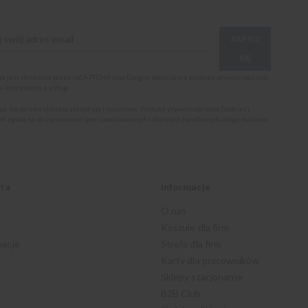
ZAPISZ
SIĘ
ona jest chroniona przez reCAPTCHA oraz Google, obowiązuje
polityka prywatności
oraz
i korzystania z usługi
.
jąc się do newslettera akceptuję i rozumiem
Politykę prywatności oraz Cookies
i
m zgodę na otrzymywanie spersonalizowanych informacji handlowych drogą mailową.
nta
Informacje
O nas
Koszule dla firm
macje
Strefa dla firm
Karty dla pracowników
Sklepy stacjonarne
B2B Club