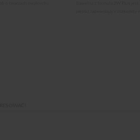
ób o twarzach owalnych i
Bawełna z formułą 2W Plus jest 
jakości zapewniający znakomity w
TERESOWAĆ!