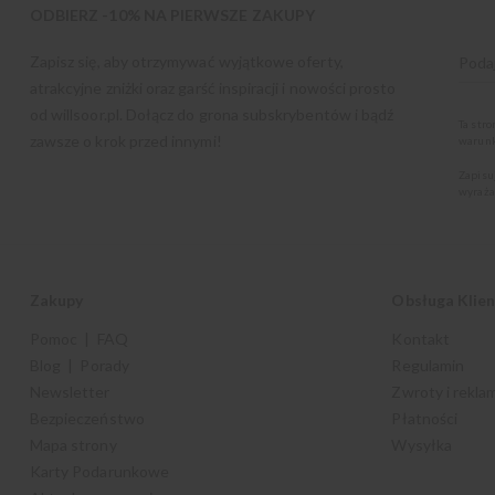
ODBIERZ -10% NA PIERWSZE ZAKUPY
Zapisz się, aby otrzymywać wyjątkowe oferty,
atrakcyjne zniżki oraz garść inspiracji i nowości prosto
od
willsoor.pl
. Dołącz do grona subskrybentów i bądź
Ta str
zawsze o krok przed innymi!
warunk
Zapisu
wyraża
Zakupy
Obsługa Klie
Pomoc | FAQ
Kontakt
Blog | Porady
Regulamin
Newsletter
Zwroty i rekla
Bezpieczeństwo
Płatności
Mapa strony
Wysyłka
Karty Podarunkowe