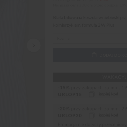
Najniższa cena z 30 dni przed obniżką
199,
Biała taliowana koszula w niebieski p
kołnierzykiem, formuła 2 W Plus
DODAJ DO K