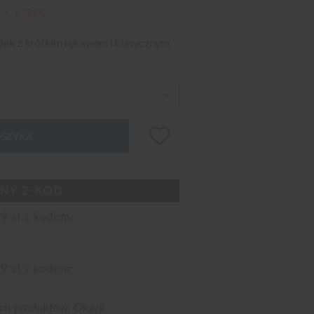
00 zł
-35%
rążek z krótkim rękawem i klasycznym
OSZYKA