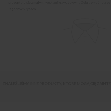
prezentuje się z małymi węzłami krawatowymi. Dobry wybór dla os
łagodnych rysach.
ZNALEŹLIŚMY INNE PRODUKTY, KTÓRE MOGĄ CIĘ ZAIN