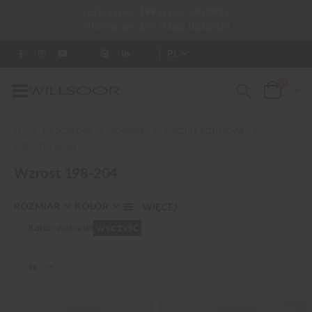
-15% za min. 199 zł kod: URLOP15
-20% za min. 299 zł kod: URLOP20
PL
0
Przełącznik
Cart
Nav
MĘŻCZYZNA
KOSZULE
KOSZULE BIZNESOWE
WZROST 198-204
Wzrost 198-204
ROZMIAR
KOLOR
Kolor
niebieski
WYCZYŚĆ