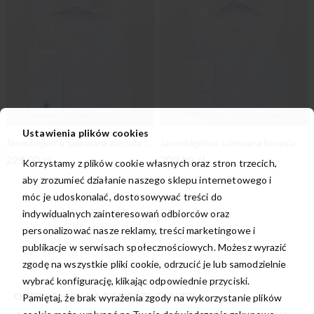
Ustawienia plików cookies
Jasnobłękitna taliowana koszula z mankietami na spinki
Jasnobłękitna taliowana koszula
229,00 zł
209,00 zł
Korzystamy z plików cookie własnych oraz stron trzecich,
aby zrozumieć działanie naszego sklepu internetowego i
móc je udoskonalać, dostosowywać treści do
indywidualnych zainteresowań odbiorców oraz
personalizować nasze reklamy, treści marketingowe i
publikacje w serwisach społecznościowych. Możesz wyrazić
zgodę na wszystkie pliki cookie, odrzucić je lub samodzielnie
wybrać konfigurację, klikając odpowiednie przyciski.
ODBIERZ -10% NA PIERWSZE ZAKUPY
Pamiętaj, że brak wyrażenia zgody na wykorzystanie plików