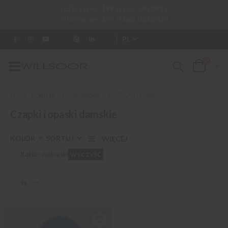
-15% za min. 199 zł kod: URLOP15
-20% za min. 299 zł kod: URLOP20
PL
0
Przełącznik
Cart
Nav
CZAPKI / OPASKI
KOBIETA
AKCESORIA
Czapki i opaski damskie
KOLOR
SORTUJ
Kolor
niebieski
WYCZYŚĆ