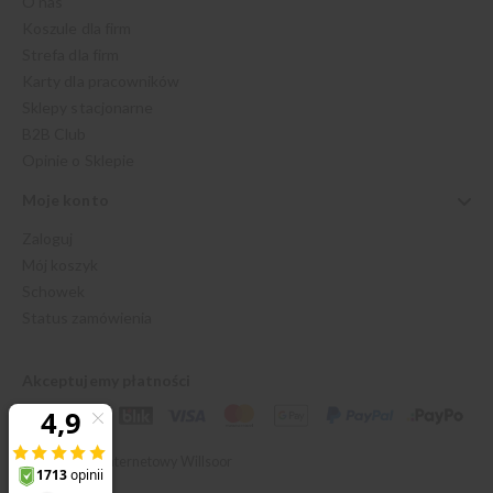
O nas
Koszule dla firm
Strefa dla firm
Karty dla pracowników
Sklepy stacjonarne
B2B Club
Opinie o Sklepie
Moje konto
Zaloguj
Mój koszyk
Schowek
Status zamówienia
Akceptujemy płatności
© 2026 Sklep Internetowy Willsoor