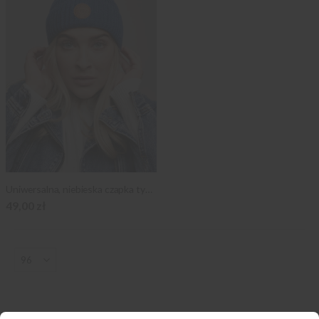
Uniwersalna, niebieska czapka typu dokerka
49,00 zł