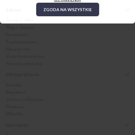
Zakupy
ZGODA NA WSZYSTKIE
Pomoc | FAQ
Blog | Porady
Newsletter
Bezpieczeństwo
Mapa strony
Karty Podarunkowe
Aktualne promocje
Obsługa Klienta
Kontakt
Regulamin
Zwroty i reklamacje
Płatności
Wysyłka
Informacje