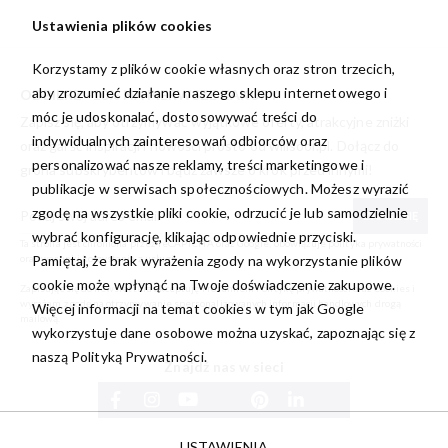
Ustawienia plików cookies
Korzystamy z plików cookie własnych oraz stron trzecich,
aby zrozumieć działanie naszego sklepu internetowego i
ODBIERZ -10% NA PIERWSZE ZAKUPY
móc je udoskonalać, dostosowywać treści do
Zapisz się, aby otrzymywać wyjątkowe oferty, atrakcyjne zniżki
indywidualnych zainteresowań odbiorców oraz
oraz garść inspiracji i nowości prosto od
willsoor.pl
. Dołącz do
personalizować nasze reklamy, treści marketingowe i
grona subskrybentów i bądź zawsze o krok przed innymi!
publikacje w serwisach społecznościowych. Możesz wyrazić
zgodę na wszystkie pliki cookie, odrzucić je lub samodzielnie
ZAPISZ SIĘ
wybrać konfigurację, klikając odpowiednie przyciski.
Ta strona jest chroniona przez reCAPTCHA oraz Google, obowiązuje
polityka prywatności
Pamiętaj, że brak wyrażenia zgody na wykorzystanie plików
oraz
warunki korzystania z usługi
.
cookie może wpłynąć na Twoje doświadczenie zakupowe.
Zapisując się do newslettera akceptuję i rozumiem
Politykę prywatności oraz Cookies
i
wyrażam zgodę na otrzymywanie spersonalizowanych informacji handlowych drogą
Więcej informacji na temat cookies w tym jak Google
mailową.
wykorzystuje dane osobowe można uzyskać, zapoznając się z
naszą
Polityką Prywatności.
Znajdź nas w sieci
USTAWIENIA