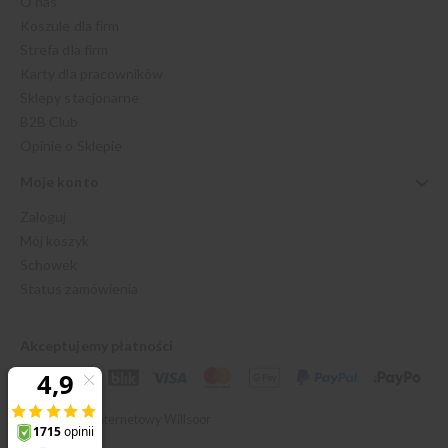
O nas
Koszule dla firm
Strefa dla firm
Karty dla pracowników
Sklepy stacjonarne
B2B Club
Opinie o Sklepie
Moje konto
Zaloguj
Mój koszyk
Schowek
Status zamówienia
Akceptujemy płatności
© 2026 Sklep Internetowy Willsoor