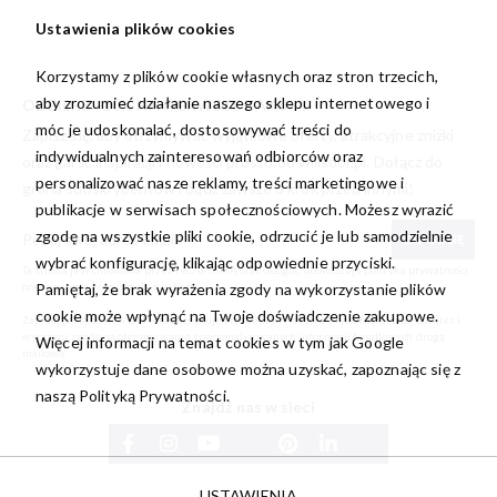
Ustawienia plików cookies
Korzystamy z plików cookie własnych oraz stron trzecich,
aby zrozumieć działanie naszego sklepu internetowego i
ODBIERZ -10% NA PIERWSZE ZAKUPY
móc je udoskonalać, dostosowywać treści do
Zapisz się, aby otrzymywać wyjątkowe oferty, atrakcyjne zniżki
indywidualnych zainteresowań odbiorców oraz
oraz garść inspiracji i nowości prosto od
willsoor.pl
. Dołącz do
personalizować nasze reklamy, treści marketingowe i
grona subskrybentów i bądź zawsze o krok przed innymi!
publikacje w serwisach społecznościowych. Możesz wyrazić
zgodę na wszystkie pliki cookie, odrzucić je lub samodzielnie
ZAPISZ SIĘ
wybrać konfigurację, klikając odpowiednie przyciski.
Ta strona jest chroniona przez reCAPTCHA oraz Google, obowiązuje
polityka prywatności
Pamiętaj, że brak wyrażenia zgody na wykorzystanie plików
oraz
warunki korzystania z usługi
.
cookie może wpłynąć na Twoje doświadczenie zakupowe.
Zapisując się do newslettera akceptuję i rozumiem
Politykę prywatności oraz Cookies
i
wyrażam zgodę na otrzymywanie spersonalizowanych informacji handlowych drogą
Więcej informacji na temat cookies w tym jak Google
mailową.
wykorzystuje dane osobowe można uzyskać, zapoznając się z
naszą
Polityką Prywatności.
Znajdź nas w sieci
USTAWIENIA