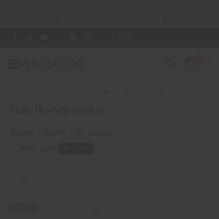
-15% za min. 199 zł kod: URLOP15
-20% za min. 299 zł kod: URLOP20
PL
0
Przełącznik
Cart
Nav
SZALE / KOMINY
MĘŻCZYZNA
AKCESORIA
Szale i kominy męskie
KOLOR
WZÓR
Kolor
czarny
WYCZYŚĆ
WEŁNA