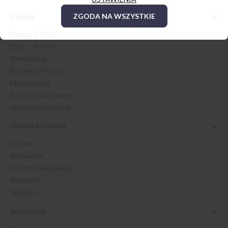
Zakupy
ZGODA NA WSZYSTKIE
Pomoc | FAQ
Blog | Porady
Newsletter
Bezpieczeństwo
Mapa strony
Karty Podarunkowe
Aktualne promocje
Obsługa Klienta
Kontakt
Regulamin
Zwroty i reklamacje
Płatności
Wysyłka
Informacje