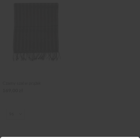
Czarny szal w prążek
169,00 zł