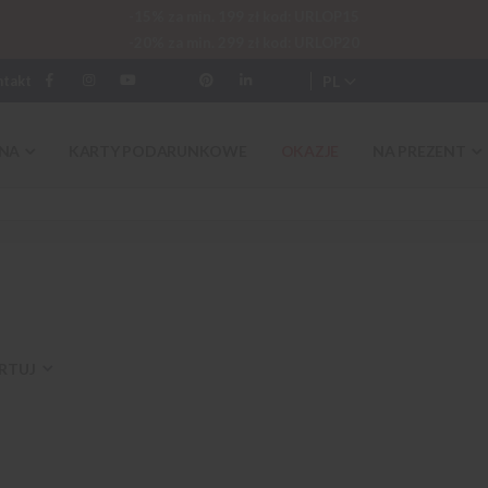
-15% za min. 199 zł kod: URLOP15
-20% za min. 299 zł kod: URLOP20
PL
ntakt
NA
KARTY PODARUNKOWE
OKAZJE
NA PREZENT
RTUJ