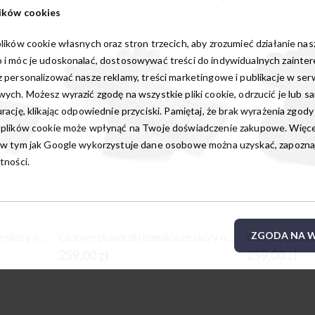
ików cookies
lików cookie własnych oraz stron trzecich, aby zrozumieć działanie na
 i móc je udoskonalać, dostosowywać treści do indywidualnych zainte
 personalizować nasze reklamy, treści marketingowe i publikacje w ser
ych. Możesz wyrazić zgodę na wszystkie pliki cookie, odrzucić je lub s
rację, klikając odpowiednie przyciski. Pamiętaj, że brak wyrażenia zgody
 plików cookie może wpłynąć na Twoje doświadczenie zakupowe. Więcej
w tym jak Google wykorzystuje dane osobowe można uzyskać, zapoznają
tności.
ZGODA NA W
Czarne rękawiczki damskie ze skóry naturalnej
Czarne rękawiczki damskie ze skóry naturalnej
Czarne rękawic
259,00 zł
259,00 zł