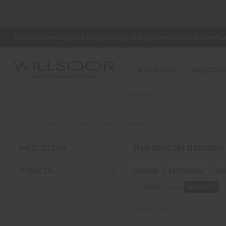
30 dni na zwrot
Opinie o sklepie
Sklepy stacjonarne
Koszule dla firm
Ko
KOBIETA
MĘŻCZYZ
KOBIETA
AKCESORIA
RĘKAWICZKI
Rękawiczki damskie
MĘŻCZYZNA
KOBIETA
KOLOR
MATERIAŁ
SO
Kolor
czarny
WYCZYŚĆ
Pokaż