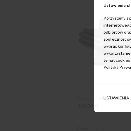
Ustawienia pl
Korzystamy z p
internetowego
odbiorców oraz
społecznościow
wybrać konfigu
wykorzystanie
temat cookies 
Polityką Prywa
USTAWIENIA
259,00 zł
Pokaż