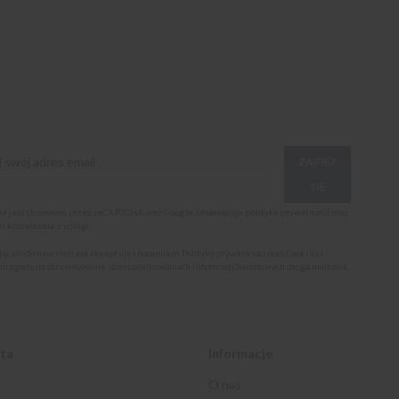
ZAPISZ
SIĘ
ona jest chroniona przez reCAPTCHA oraz Google, obowiązuje
polityka prywatności
oraz
i korzystania z usługi
.
jąc się do newslettera akceptuję i rozumiem
Politykę prywatności oraz Cookies
i
m zgodę na otrzymywanie spersonalizowanych informacji handlowych drogą mailową.
nta
Informacje
O nas