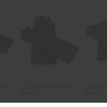
 ekoskóry
Czarne rękawiczki damskie z ekoskóry
159,00 zł
159,00 zł