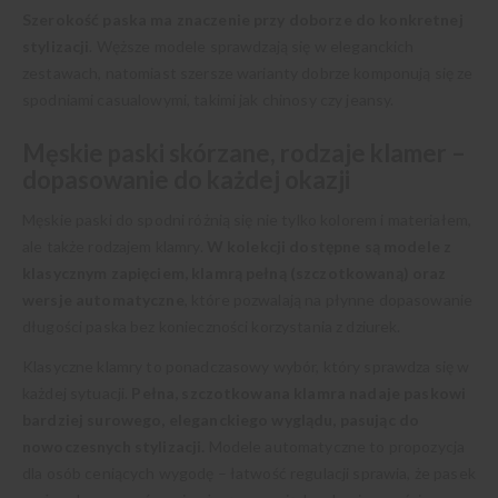
Szerokość paska ma znaczenie przy doborze do konkretnej
stylizacji
. Węższe modele sprawdzają się w eleganckich
zestawach, natomiast szersze warianty dobrze komponują się ze
spodniami casualowymi, takimi jak chinosy czy jeansy.
Męskie paski skórzane, rodzaje klamer –
dopasowanie do każdej okazji
Męskie paski do spodni różnią się nie tylko kolorem i materiałem,
ale także rodzajem klamry.
W kolekcji dostępne są modele z
klasycznym zapięciem, klamrą pełną (szczotkowaną) oraz
wersje automatyczne
, które pozwalają na płynne dopasowanie
długości paska bez konieczności korzystania z dziurek.
Klasyczne klamry to ponadczasowy wybór, który sprawdza się w
każdej sytuacji.
Pełna, szczotkowana klamra nadaje paskowi
bardziej surowego, eleganckiego wyglądu, pasując do
nowoczesnych stylizacji.
Modele automatyczne to propozycja
dla osób ceniących wygodę – łatwość regulacji sprawia, że pasek