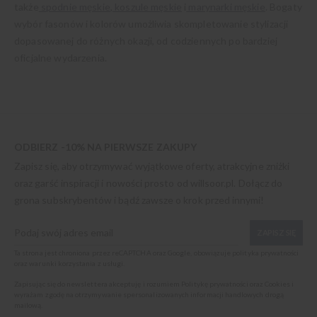
także
spodnie męskie
,
koszule męskie
i
marynarki męskie
. Bogaty
wybór fasonów i kolorów umożliwia skompletowanie stylizacji
dopasowanej do różnych okazji, od codziennych po bardziej
oficjalne wydarzenia.
ODBIERZ -10% NA PIERWSZE ZAKUPY
Zapisz się, aby otrzymywać wyjątkowe oferty, atrakcyjne zniżki
oraz garść inspiracji i nowości prosto od
willsoor.pl
. Dołącz do
grona subskrybentów i bądź zawsze o krok przed innymi!
ZAPISZ SIĘ
Ta strona jest chroniona przez reCAPTCHA oraz Google, obowiązuje
polityka prywatności
oraz
warunki korzystania z usługi
.
Zapisując się do newslettera akceptuję i rozumiem
Politykę prywatności oraz Cookies
i
wyrażam zgodę na otrzymywanie spersonalizowanych informacji handlowych drogą
mailową.