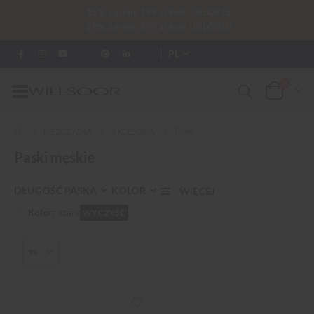
-15% za min. 199 zł kod: URLOP15
-20% za min. 299 zł kod: URLOP20
PL
0
Przełącznik
Cart
Nav
PASKI
MĘŻCZYZNA
AKCESORIA
Paski męskie
DŁUGOŚĆ PASKA
KOLOR
Kolor
szary
WYCZYŚĆ