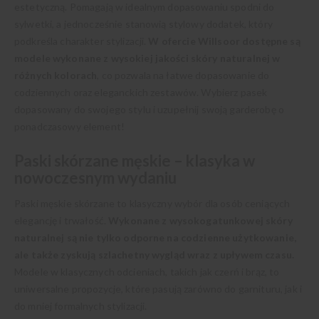
estetyczną. Pomagają w idealnym dopasowaniu spodni do
sylwetki, a jednocześnie stanowią stylowy dodatek, który
podkreśla charakter stylizacji.
W ofercie Willsoor dostępne są
modele wykonane z wysokiej jakości skóry naturalnej w
różnych kolorach
, co pozwala na łatwe dopasowanie do
codziennych oraz eleganckich zestawów. Wybierz pasek
dopasowany do swojego stylu i uzupełnij swoją garderobę o
ponadczasowy element!
Paski skórzane męskie – klasyka w
nowoczesnym wydaniu
Paski męskie skórzane to klasyczny wybór dla osób ceniących
elegancję i trwałość.
Wykonane z wysokogatunkowej skóry
naturalnej są nie tylko odporne na codzienne użytkowanie,
ale także zyskują szlachetny wygląd wraz z upływem czasu.
Modele w klasycznych odcieniach, takich jak czerń i brąz, to
uniwersalne propozycje, które pasują zarówno do garnituru, jak i
do mniej formalnych stylizacji.