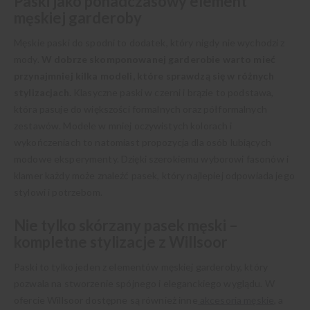
Paski jako ponadczasowy element
męskiej garderoby
Męskie paski do spodni to dodatek, który nigdy nie wychodzi z
mody.
W dobrze skomponowanej garderobie warto mieć
przynajmniej kilka modeli, które sprawdzą się w różnych
stylizacjach.
Klasyczne paski w czerni i brązie to podstawa,
która pasuje do większości formalnych oraz półformalnych
zestawów. Modele w mniej oczywistych kolorach i
wykończeniach to natomiast propozycja dla osób lubiących
modowe eksperymenty. Dzięki szerokiemu wyborowi fasonów i
klamer każdy może znaleźć pasek, który najlepiej odpowiada jego
stylowi i potrzebom.
Nie tylko skórzany pasek męski –
kompletne stylizacje z Willsoor
Paski to tylko jeden z elementów męskiej garderoby, który
pozwala na stworzenie spójnego i eleganckiego wyglądu. W
ofercie Willsoor dostępne są również inne
akcesoria męskie
, a