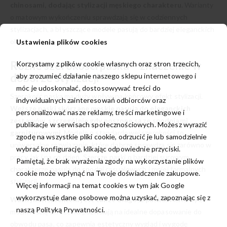
chinosami, dodając stylizacji męskiego charakteru.
Warianty
o matowym wykończeniu sprawdzają się w codziennych
stylizacjach, a błyszczące modele pasują do bardziej eleganckich
okazji.
Ustawienia plików cookies
Różne szerokości paska – znaczenie w
Korzystamy z plików cookie własnych oraz stron trzecich,
doborze stylizacji
aby zrozumieć działanie naszego sklepu internetowego i
móc je udoskonalać, dostosowywać treści do
Szerokość paska ma duży wpływ na końcowy efekt stylizacji.
indywidualnych zainteresowań odbiorców oraz
Węższe paski skórzane męskie pasują do eleganckich
personalizować nasze reklamy, treści marketingowe i
zestawów, szczególnie gdy noszone są ze spodniami
publikacje w serwisach społecznościowych. Możesz wyrazić
garniturowymi.
Modele o standardowej szerokości to
zgodę na wszystkie pliki cookie, odrzucić je lub samodzielnie
uniwersalne rozwiązanie, które dobrze sprawdza się zarówno w
wybrać konfigurację, klikając odpowiednie przyciski.
pracy, jak i na co dzień. Szersze paski o bardziej surowym
Pamiętaj, że brak wyrażenia zgody na wykorzystanie plików
charakterze pasują do spodni casualowych i mniej formalnych
cookie może wpłynąć na Twoje doświadczenie zakupowe.
stylizacji.
Więcej informacji na temat cookies w tym jak Google
wykorzystuje dane osobowe można uzyskać, zapoznając się z
Ważnym elementem jest także długość paska.
Warianty z
naszą
Polityką Prywatności.
możliwością skrócenia pozwalają na idealne dopasowanie do
obwodu pasa, co zapewnia estetyczny wygląd i wygodę