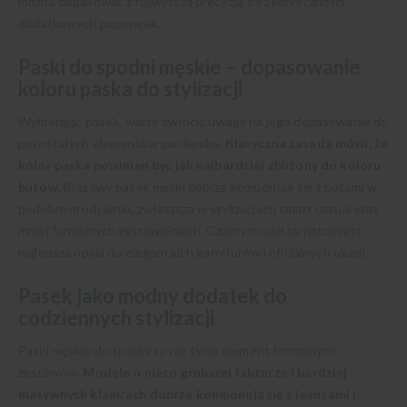
można dopasować z najwyższą precyzją, bez konieczności
dodatkowych poprawek.
Paski do spodni męskie – dopasowanie
koloru paska do stylizacji
Wybierając pasek, warto zwrócić uwagę na jego dopasowanie do
pozostałych elementów garderoby.
Klasyczna zasada mówi, że
kolor paska powinien być jak najbardziej zbliżony do koloru
butów.
Brązowy pasek męski dobrze komponuje się z butami w
podobnym odcieniu, zwłaszcza w stylizacjach smart casual oraz
mniej formalnych zestawieniach. Czarny model to natomiast
najlepsza opcja do eleganckich garniturów i oficjalnych okazji.
Pasek jako modny dodatek do
codziennych stylizacji
Paski męskie do spodni to nie tylko element formalnych
zestawów.
Modele o nieco grubszej fakturze i bardziej
masywnych klamrach dobrze komponują się z jeansami i