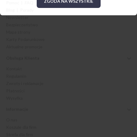
ZGODA NA WSZYSTKIE
Pomoc | FAQ
Blog | Porady
Newsletter
Bezpieczeństwo
Mapa strony
Karty Podarunkowe
Aktualne promocje
Obsługa Klienta
Kontakt
Regulamin
Zwroty i reklamacje
Płatności
Wysyłka
Informacje
O nas
Koszule dla firm
Strefa dla firm