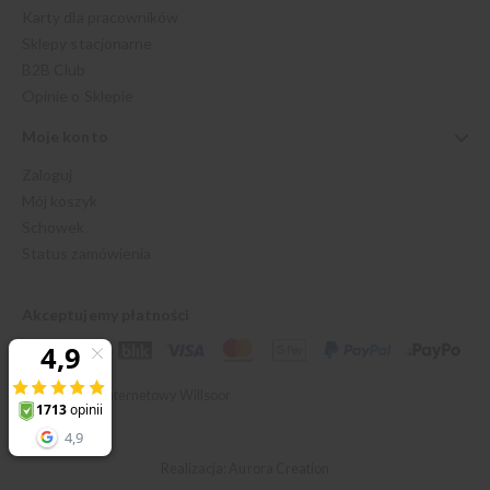
Karty dla pracowników
Sklepy stacjonarne
B2B Club
Opinie o Sklepie
Moje konto
Zaloguj
Mój koszyk
Schowek
Status zamówienia
Akceptujemy płatności
© 2026 Sklep Internetowy Willsoor
Realizacja: Aurora Creation