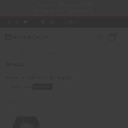
-15% za min. 199 zł kod: URLOP15
-20% za min. 299 zł kod: URLOP20
PL
0
Przełącznik
Cart
Nav
BROSZKI
KOBIETA
AKCESORIA
Broszki
KOLOR
SORTUJ
Kolor
szary
WYCZYŚĆ