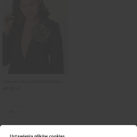
Szara broszka w kształcie kwiatu
69,00 zł
Ustawienia plików cookies