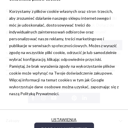
ODBIERZ -10% NA PIERWSZE ZAKUPY
Korzystamy z plików cookie własnych oraz stron trzecich,
aby zrozumieć działanie naszego sklepu internetowego i
Zapisz się, aby otrzymywać wyjątkowe oferty, atrakcyjne zniżki
móc je udoskonalać, dostosowywać treści do
oraz garść inspiracji i nowości prosto od
willsoor.pl
. Dołącz do
indywidualnych zainteresowań odbiorców oraz
grona subskrybentów i bądź zawsze o krok przed innymi!
personalizować nasze reklamy, treści marketingowe i
publikacje w serwisach społecznościowych. Możesz wyrazić
ZAPISZ SIĘ
zgodę na wszystkie pliki cookie, odrzucić je lub samodzielnie
Ta strona jest chroniona przez reCAPTCHA oraz Google, obowiązuje
polityka prywatności
oraz
warunki korzystania z usługi
.
wybrać konfigurację, klikając odpowiednie przyciski.
Pamiętaj, że brak wyrażenia zgody na wykorzystanie plików
Zapisując się do newslettera akceptuję i rozumiem
Politykę prywatności oraz Cookies
i
wyrażam zgodę na otrzymywanie spersonalizowanych informacji handlowych drogą
cookie może wpłynąć na Twoje doświadczenie zakupowe.
mailową.
Więcej informacji na temat cookies w tym jak Google
wykorzystuje dane osobowe można uzyskać, zapoznając się z
Znajdź nas w sieci
naszą
Polityką Prywatności.
USTAWIENIA
Zakupy