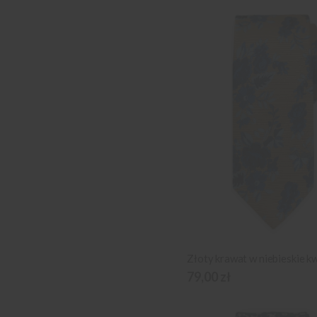
Złoty krawat w niebieskie k
79,00 zł