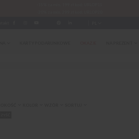
-15% za min. 199 zł kod: URLOP15
-20% za min. 299 zł kod: URLOP20
PL
ntakt
NA
KARTY PODARUNKOWE
OKAZJE
NA PREZENT
ROKOŚĆ
KOLOR
WZÓR
SORTUJ
ZYŚĆ