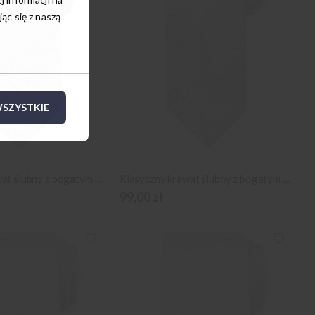
c się z naszą
SZYSTKIE
Klasyczny krawat ślubny z bogatym wzornictwem
Klasyczny krawat ślubny z bogatym wzornictwem
99,00 zł