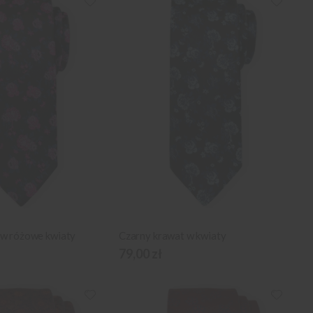
 w różowe kwiaty
Czarny krawat w kwiaty
79,00 zł