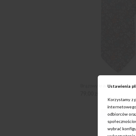
Brązowy krawat w kolorowe
Ustawienia pl
79,00 zł
Korzystamy z p
internetowego
odbiorców oraz
społecznościow
wybrać konfigu
wykorzystanie