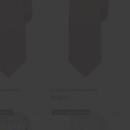
t w kwiaty
Bordowy krawat w kwiaty
79,00 zł
OWANA
EDYCJA LIMITOWANA