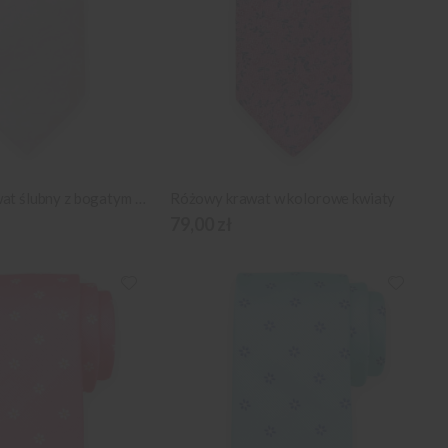
Klasyczny krawat ślubny z bogatym wzornictwem
Różowy krawat w kolorowe kwiaty
79,00 zł