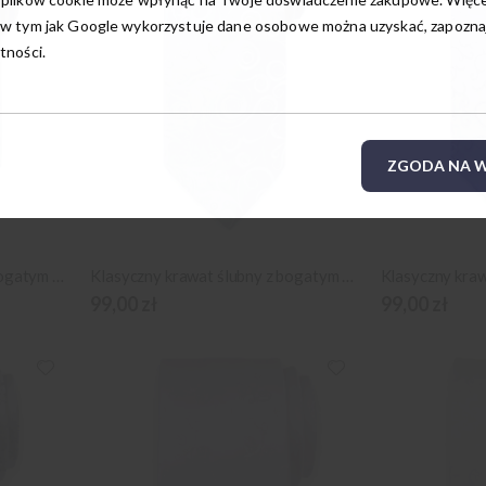
w tym jak Google wykorzystuje dane osobowe można uzyskać, zapoznają
tności.
ZGODA NA W
Klasyczny krawat ślubny z bogatym wzornictwem
Klasyczny krawat ślubny z bogatym wzornictwem
99,00 zł
99,00 zł