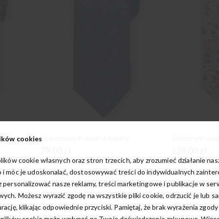
 kwiaty
Granatowy krawat w kwiaty
ików cookies
79,00 zł
129,00 zł
lików cookie własnych oraz stron trzecich, aby zrozumieć działanie na
 i móc je udoskonalać, dostosowywać treści do indywidualnych zainte
 personalizować nasze reklamy, treści marketingowe i publikacje w ser
ych. Możesz wyrazić zgodę na wszystkie pliki cookie, odrzucić je lub s
rację, klikając odpowiednie przyciski. Pamiętaj, że brak wyrażenia zgody
 plików cookie może wpłynąć na Twoje doświadczenie zakupowe. Więcej