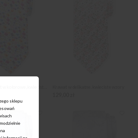
Błękitny krawat w kolorowe, kwieciste wzory
Krawat w delikatne, kwieciste wzory
129,00 zł
szego sklepu
resowań
wisach
amodzielnie
 na
 informacji na