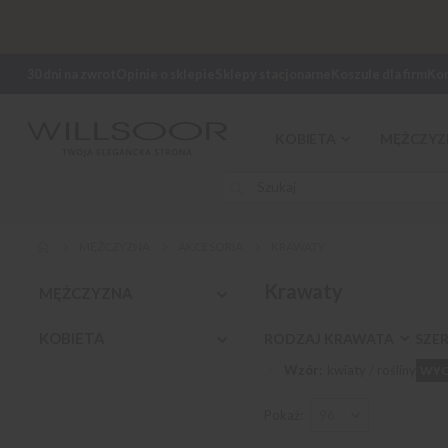
30 dni na zwrot
Opinie o sklepie
Sklepy stacjonarne
Koszule dla firm
Ko
KOBIETA
MĘŻCZYZ
MĘŻCZYZNA
AKCESORIA
KRAWATY
Krawaty
MĘŻCZYZNA
KOBIETA
RODZAJ KRAWATA
SZE
Wzór
kwiaty / rośliny
WYC
Pokaż