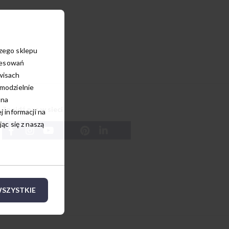
szego sklepu
resowań
wisach
amodzielnie
 na
Znajdź nas w sieci
 informacji na
c się z naszą
SZYSTKIE