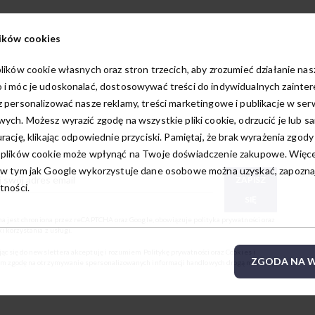
ików cookies
lików cookie własnych oraz stron trzecich, aby zrozumieć działanie na
 i móc je udoskonalać, dostosowywać treści do indywidualnych zainte
 personalizować nasze reklamy, treści marketingowe i publikacje w ser
ych. Możesz wyrazić zgodę na wszystkie pliki cookie, odrzucić je lub s
rację, klikając odpowiednie przyciski. Pamiętaj, że brak wyrażenia zgody
 plików cookie może wpłynąć na Twoje doświadczenie zakupowe. Więcej
w tym jak Google wykorzystuje dane osobowe można uzyskać, zapoznają
ZAPISZ
tności.
SIĘ
ona jest chroniona przez reCAPTCHA oraz Google, obowiązuje
polityka prywatności
oraz
i korzystania z usługi
.
jąc się do newslettera akceptuję i rozumiem
Politykę prywatności oraz Cookies
i
ZGODA NA W
m zgodę na otrzymywanie spersonalizowanych informacji handlowych drogą mailową.