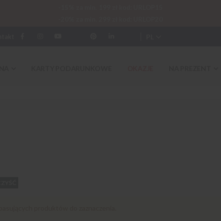
-15% za min. 199 zł kod: URLOP15
-20% za min. 299 zł kod: URLOP20
PL
ntakt
NA
KARTY PODARUNKOWE
OKAZJE
NA PREZENT
ZYŚĆ
pasujących produktów do zaznaczenia.