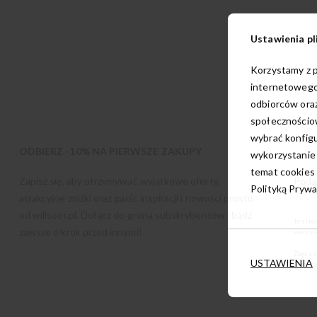
Ustawienia pl
Korzystamy z p
internetowego
odbiorców oraz
społecznościow
wybrać konfigu
ODBIERZ -10% NA PIERWSZE ZAKUPY
wykorzystanie
temat cookies 
Zapisz się, aby otrzymywać wyjątkowe oferty,
Polityką Prywa
atrakcyjne zniżki oraz garść inspiracji i nowości prosto
od
willsoor.pl
. Dołącz do grona subskrybentów i bądź
Ta str
zawsze o krok przed innymi!
warunk
Zapisu
USTAWIENIA
wyraża