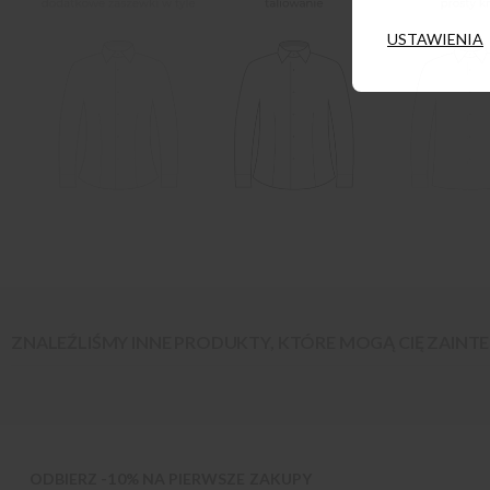
USTAWIENIA
ZNALEŹLIŚMY INNE PRODUKTY, KTÓRE MOGĄ CIĘ ZAIN
ODBIERZ -10% NA PIERWSZE ZAKUPY