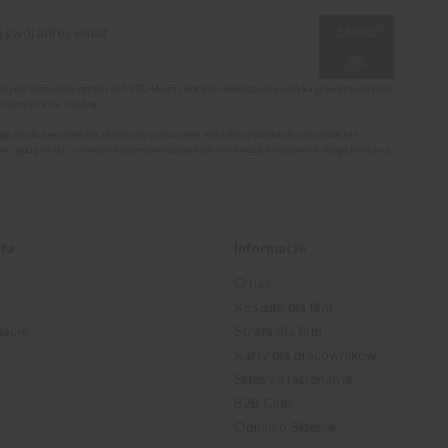
ZAPISZ
SIĘ
ona jest chroniona przez reCAPTCHA oraz Google, obowiązuje
polityka prywatności
oraz
i korzystania z usługi
.
jąc się do newslettera akceptuję i rozumiem
Politykę prywatności oraz Cookies
i
m zgodę na otrzymywanie spersonalizowanych informacji handlowych drogą mailową.
nta
Informacje
O nas
Koszule dla firm
macje
Strefa dla firm
Karty dla pracowników
Sklepy stacjonarne
B2B Club
Opinie o Sklepie