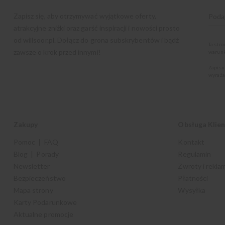
Zapisz się, aby otrzymywać wyjątkowe oferty,
atrakcyjne zniżki oraz garść inspiracji i nowości prosto
od
willsoor.pl
. Dołącz do grona subskrybentów i bądź
Ta str
zawsze o krok przed innymi!
warunk
Zapisu
wyraża
Zakupy
Obsługa Klie
Pomoc | FAQ
Kontakt
Blog | Porady
Regulamin
Newsletter
Zwroty i rekla
Bezpieczeństwo
Płatności
Mapa strony
Wysyłka
Karty Podarunkowe
Aktualne promocje