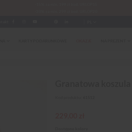
-15% za min. 199 zł kod: URLOP15
-20% za min. 299 zł kod: URLOP20
PL
ntakt
NA
KARTY PODARUNKOWE
OKAZJE
NA PREZENT
Granatowa koszula 
Kod produktu
61512
229,00 zł
Dostępne kolory