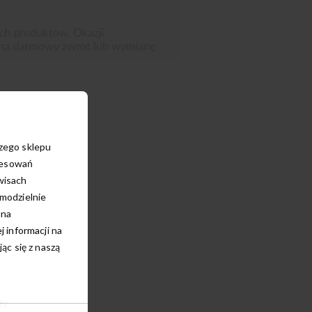
szego sklepu
resowań
wisach
amodzielnie
 na
 informacji na
kami (slim)
c się z naszą
ty