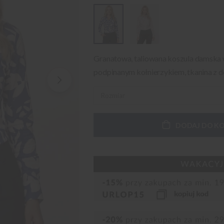
Granatowa, taliowana koszula damska 
podpinanym kołnierzykiem, tkanina z d
DODAJ DO K