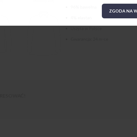
96% bawełna
ZGODA NA W
4% elastan
Uszyta w Polsce
Gwarancja: 24 m-ce
TERESOWAĆ!