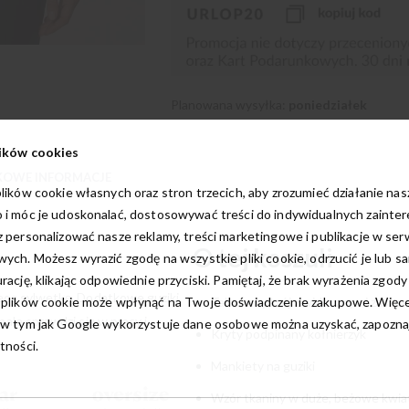
Planowana wysyłka:
poniedziałek
ików cookies
OWE INFORMACJE
lików cookie własnych oraz stron trzecich, aby zrozumieć działanie na
 i móc je udoskonalać, dostosowywać treści do indywidualnych zainte
 personalizować nasze reklamy, treści marketingowe i publikacje w ser
O tej koszuli
ych. Możesz wyrazić zgodę na wszystkie pliki cookie, odrzucić je lub s
rację, klikając odpowiednie przyciski. Pamiętaj, że brak wyrażenia zgody
iecą sylwetkę. Dodatkowe guziki
 plików cookie może wpłynąć na Twoje doświadczenie zakupowe. Więcej
Taliowany krój z widocznymi zaszew
ale sprawdzi się w pracy i
w tym jak Google wykorzystuje dane osobowe można uzyskać, zapoznają
Kryty podpinany kołnierzyk
tności.
Mankiety na guziki
Wzór tkaniny w duże, beżowe kwia