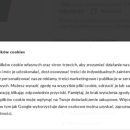
Planowana wysyłka:
poniedziałek
ików cookies
OWE INFORMACJE
lików cookie własnych oraz stron trzecich, aby zrozumieć działanie na
 i móc je udoskonalać, dostosowywać treści do indywidualnych zainte
 personalizować nasze reklamy, treści marketingowe i publikacje w ser
ych. Możesz wyrazić zgodę na wszystkie pliki cookie, odrzucić je lub s
O tej koszuli
rację, klikając odpowiednie przyciski. Pamiętaj, że brak wyrażenia zgody
 plików cookie może wpłynąć na Twoje doświadczenie zakupowe. Więcej
iecą sylwetkę. Dodatkowe guziki
Taliowany krój z widocznymi zaszew
w tym jak Google wykorzystuje dane osobowe można uzyskać, zapoznają
ale sprawdzi się w pracy i
Kryty podpinany kołnierzyk
tności.
Mankiety na guziki