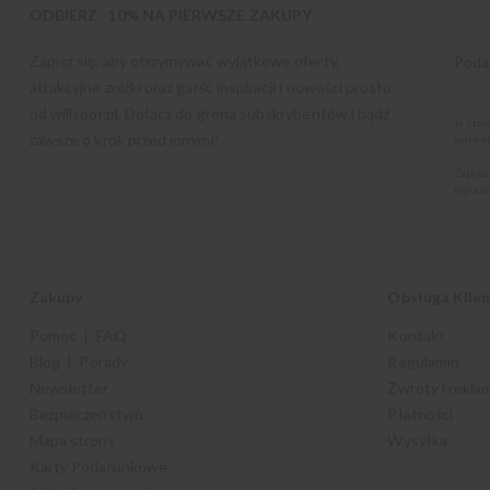
ODBIERZ -10% NA PIERWSZE ZAKUPY
Zapisz się, aby otrzymywać wyjątkowe oferty,
atrakcyjne zniżki oraz garść inspiracji i nowości prosto
od
willsoor.pl
. Dołącz do grona subskrybentów i bądź
Ta str
zawsze o krok przed innymi!
warunk
Zapisu
wyraża
Zakupy
Obsługa Klie
Pomoc | FAQ
Kontakt
Blog | Porady
Regulamin
Newsletter
Zwroty i rekla
Bezpieczeństwo
Płatności
Mapa strony
Wysyłka
Karty Podarunkowe