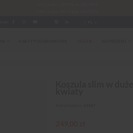
-15% za min. 199 zł kod: URLOP15
-20% za min. 299 zł kod: URLOP20
PL
ntakt
NA
KARTY PODARUNKOWE
OKAZJE
NA PREZENT
Koszula slim w duż
kwiaty
Kod produktu
61467
249,00 zł