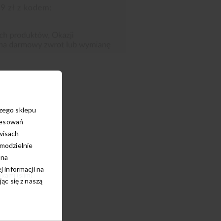
szego sklepu
resowań
wisach
amodzielnie
 na
 informacji na
kami (slim)
c się z naszą