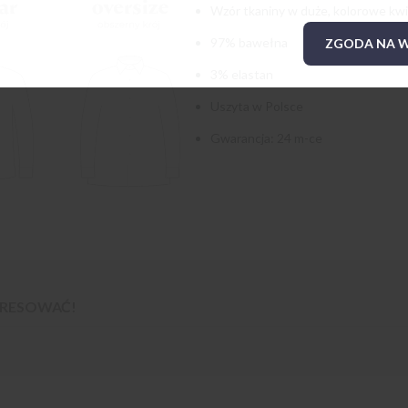
Wzór tkaniny w duże, kolorowe kw
97% bawełna
ZGODA NA W
3% elastan
Uszyta w Polsce
Gwarancja: 24 m-ce
TERESOWAĆ!