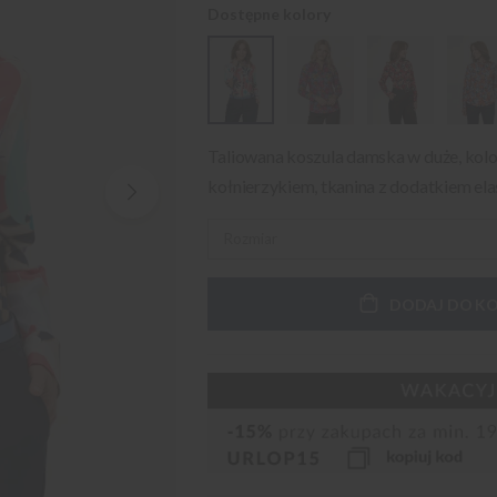
Dostępne kolory
Taliowana koszula damska w duże, kol
kołnierzykiem, tkanina z dodatkiem ela
DODAJ DO K