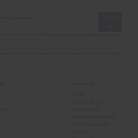
ZAPISZ
SIĘ
ona jest chroniona przez reCAPTCHA oraz Google, obowiązuje
polityka prywatności
oraz
i korzystania z usługi
.
jąc się do newslettera akceptuję i rozumiem
Politykę prywatności oraz Cookies
i
m zgodę na otrzymywanie spersonalizowanych informacji handlowych drogą mailową.
nta
Informacje
O nas
Koszule dla firm
macje
Strefa dla firm
Karty dla pracowników
Sklepy stacjonarne
B2B Club