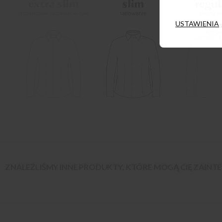
USTAWIENIA
ZNALEŹLIŚMY INNE PRODUKTY, KTÓRE MOGĄ CIĘ ZAIN