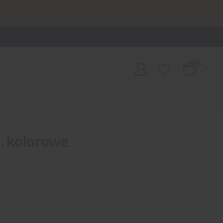
0
Cart
e, kolorowe