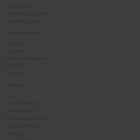
Mapa strony
Karty Podarunkowe
Aktualne promocje
Obsługa Klienta
Kontakt
Regulamin
Zwroty i reklamacje
Płatności
Wysyłka
Informacje
O nas
Koszule dla firm
Strefa dla firm
Karty dla pracowników
Sklepy stacjonarne
B2B Club