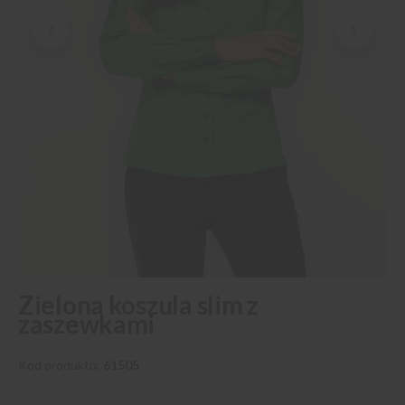
Przejdź
Zielona koszula slim z
na
zaszewkami
początek
galerii
Kod produktu
61505