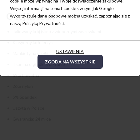
cookie może wpłynąć na Twoje doświadczenie zakupowe.
Więcej informacji na temat cookies w tym jak Google
O tej koszuli
wykorzystuje dane osobowe można uzyskać, zapoznając się z
naszą
Polityką Prywatności.
Taliowany krój (slim) z widocznymi zaszewkami
Klasyczny kołnierzyk
USTAWIENIA
Mankiety na guziki
ZGODA NA WSZYSTKIE
Tkanina o gładkiej fakturze
69% bawełna
26% nylon
5% Spandex
Uszyta w Polsce
Gwarancja: 24 m-ce