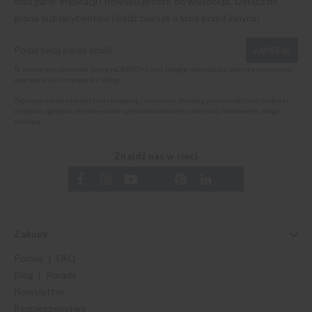
oraz garść inspiracji i nowości prosto od
willsoor.pl
. Dołącz do
grona subskrybentów i bądź zawsze o krok przed innymi!
ZAPISZ SIĘ
Ta strona jest chroniona przez reCAPTCHA oraz Google, obowiązuje
polityka prywatności
oraz
warunki korzystania z usługi
.
Zapisując się do newslettera akceptuję i rozumiem
Politykę prywatności oraz Cookies
i
wyrażam zgodę na otrzymywanie spersonalizowanych informacji handlowych drogą
mailową.
Znajdź nas w sieci
Zakupy
Pomoc | FAQ
Blog | Porady
Newsletter
Bezpieczeństwo