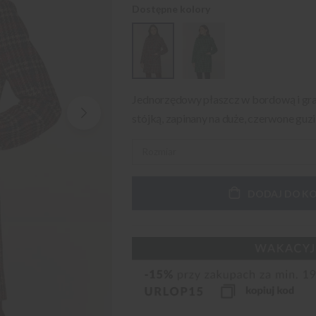
Dostępne kolory
Jednorzędowy płaszcz w bordową i gran
stójką, zapinany na duże, czerwone guz
DODAJ DO K