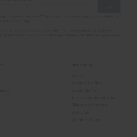
SIĘ
ona jest chroniona przez reCAPTCHA oraz Google, obowiązuje
polityka prywatności
oraz
i korzystania z usługi
.
jąc się do newslettera akceptuję i rozumiem
Politykę prywatności oraz Cookies
i
m zgodę na otrzymywanie spersonalizowanych informacji handlowych drogą mailową.
nta
Informacje
O nas
Koszule dla firm
macje
Strefa dla firm
Karty dla pracowników
Sklepy stacjonarne
B2B Club
Opinie o Sklepie