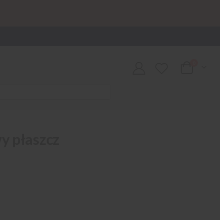
0
Cart
 płaszcz