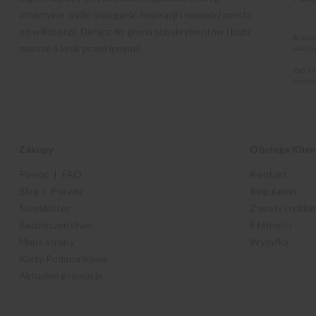
atrakcyjne zniżki oraz garść inspiracji i nowości prosto
od
willsoor.pl
. Dołącz do grona subskrybentów i bądź
Ta str
zawsze o krok przed innymi!
warunk
Zapisu
wyraża
Zakupy
Obsługa Klie
Pomoc | FAQ
Kontakt
Blog | Porady
Regulamin
Newsletter
Zwroty i rekla
Bezpieczeństwo
Płatności
Mapa strony
Wysyłka
Karty Podarunkowe
Aktualne promocje