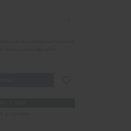
atową kratę, o luźniejszym fasonie ze
iki; tkanina z przewagą wełny
OSZYKA