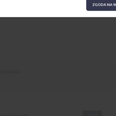
ZGODA NA W
TERESOWAĆ!
ZAPISZ