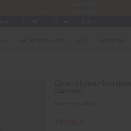
-15% za min. 199 zł kod: URLOP15
-20% za min. 299 zł kod: URLOP20
PL
ntakt
NA
KARTY PODARUNKOWE
OKAZJE
NA PREZENT
Granatowo-bordowy
damski
Kod produktu
67833
749,00 zł