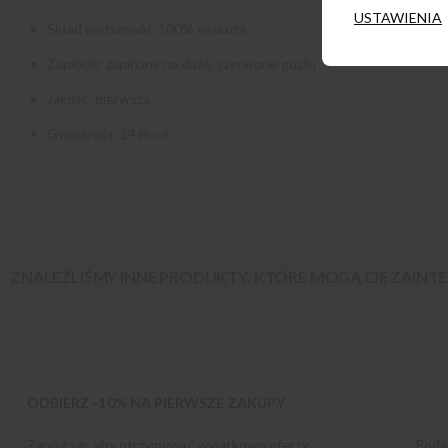
USTAWIENIA
Skład podszewki: 100% wiskoza
Zapięcie: zapinany na duże, czerwone guziki
Jakość: pierwsza
Gwarancja: 24 m-ce
ZNALEŹLIŚMY INNE PRODUKTY, KTÓRE MOGĄ CIĘ ZAIN
ODBIERZ -10% NA PIERWSZE ZAKUPY
Zapisz się, aby otrzymywać wyjątkowe oferty,