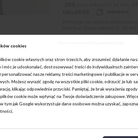
Planowana wysyłka:
poniedziałek
ików cookies
lików cookie własnych oraz stron trzecich, aby zrozumieć działanie na
 i móc je udoskonalać, dostosowywać treści do indywidualnych zainte
 personalizować nasze reklamy, treści marketingowe i publikacje w ser
ych. Możesz wyrazić zgodę na wszystkie pliki cookie, odrzucić je lub s
rację, klikając odpowiednie przyciski. Pamiętaj, że brak wyrażenia zgody
 plików cookie może wpłynąć na Twoje doświadczenie zakupowe. Więcej
 ze stójką, o długości przed kolano. Zapinany na duże, czerwone guziki. 
w tym jak Google wykorzystuje dane osobowe można uzyskać, zapoznają
tności.