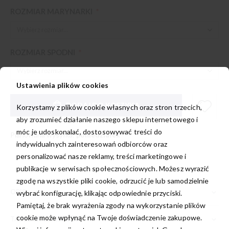
ROZMIAR MARYNARKI
ROZMIAR SPODNI
Ustawienia plików cookies
Garnitur
W
DODAJ DO KOSZYKA
Korzystamy z plików cookie własnych oraz stron trzecich,
damski
magazynie
aby zrozumieć działanie naszego sklepu internetowego i
Willsoor
móc je udoskonalać, dostosowywać treści do
Planowana wysyłka:
poniedziałek
indywidualnych zainteresowań odbiorców oraz
personalizować nasze reklamy, treści marketingowe i
publikacje w serwisach społecznościowych. Możesz wyrazić
zgodę na wszystkie pliki cookie, odrzucić je lub samodzielnie
OPIS
wybrać konfigurację, klikając odpowiednie przyciski.
Pamiętaj, że brak wyrażenia zgody na wykorzystanie plików
cookie może wpłynąć na Twoje doświadczenie zakupowe.
TABELA ROZMIARÓW