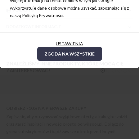
Więcej informacji na temat cookies w tym jak Google
wykorzystuje dane osobowe można uzyskać, zapoznając się z
PORADNIK
naszą
Polityką Prywatności.
DODATKOWE INFORMACJE
USTAWIENIA
ZGODA NA WSZYSTKIE
ZNALEŹLIŚMY INNE PRODUKTY, KTÓRE MOGĄ CIĘ
ZAINTERESOWAĆ!
ODBIERZ -10% NA PIERWSZE ZAKUPY
Zapisz się, aby otrzymywać wyjątkowe oferty, atrakcyjne zniżki
oraz garść inspiracji i nowości prosto od
willsoor.pl
. Dołącz do
grona subskrybentów i bądź zawsze o krok przed innymi!