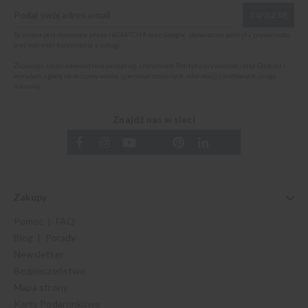
ZAPISZ SIĘ
Ta strona jest chroniona przez reCAPTCHA oraz Google, obowiązuje
polityka prywatności
oraz
warunki korzystania z usługi
.
Zapisując się do newslettera akceptuję i rozumiem
Politykę prywatności oraz Cookies
i
wyrażam zgodę na otrzymywanie spersonalizowanych informacji handlowych drogą
mailową.
Znajdź nas w sieci
Zakupy
Pomoc | FAQ
Blog | Porady
Newsletter
Bezpieczeństwo
Mapa strony
Karty Podarunkowe