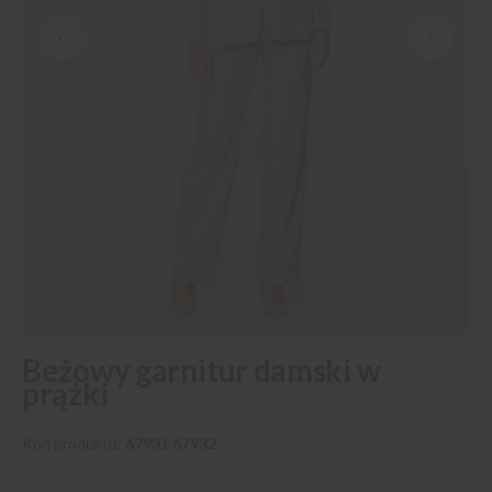
Przejdź
Beżowy garnitur damski w
na
prążki
początek
galerii
Kod produktu
67931 67932