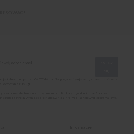
TERESOWAĆ!
ZAPISZ
SIĘ
ona jest chroniona przez reCAPTCHA oraz Google, obowiązuje
polityka prywatności
oraz
i korzystania z usługi
.
jąc się do newslettera akceptuję i rozumiem
Politykę prywatności oraz Cookies
i
m zgodę na otrzymywanie spersonalizowanych informacji handlowych drogą mailową.
nta
Informacje