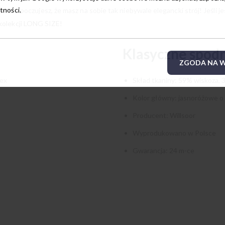
tności.
et nie poczujesz, że masz na sobie tak niebywale elegancki strój! Jeśli 
kolekcji LONG SIZE!
Klasyczne spod
ZGODA NA W
dex
Skład tkaniny: 59% wiskoza, 
Kolor główny: jasnoróżowe o 
Producent: Willsoor
Wyprodukowano w Polsce
Gwarancja: 24 m-ce