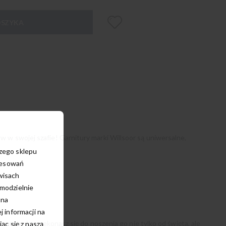
OSZYKA
 w swojej szafie! Garnitury marki Willsoor są uniwersalne,
szego sklepu
resowań
wisach
amodzielnie
 na
 informacji na
wątpienia przekonasz się do noszenia go nie tylko od święta, ale
c się z naszą