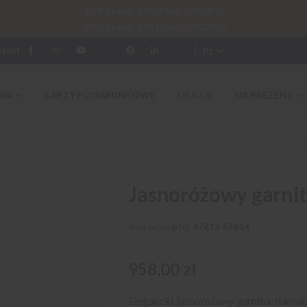
-15% za min. 199 zł kod: URLOP15
-20% za min. 299 zł kod: URLOP20
PL
ntakt
NA
KARTY PODARUNKOWE
OKAZJE
NA PREZENT
Jasnoróżowy garni
Kod produktu
67613 67614
958,00 zł
Elegancki, jasnoróżowy garnitur damsk