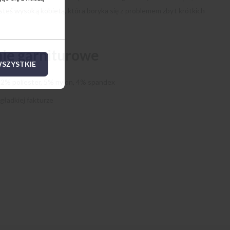
jesteś wysoką kobietą, która boryka się z problemem zbyt krótkich
nie garniturowe
SZYSTKIE
32% poliester, 5% nylon, 4% spandex
gładkiej fakturze