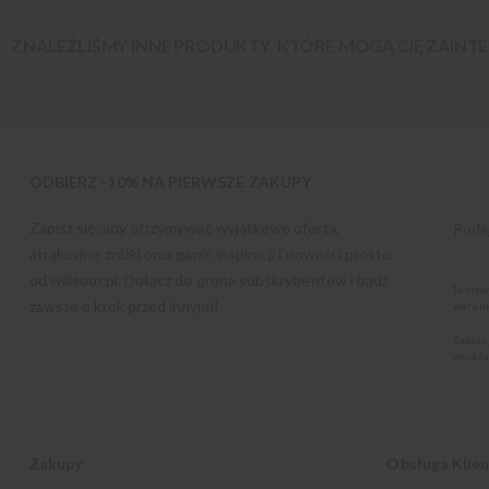
ZNALEŹLIŚMY INNE PRODUKTY, KTÓRE MOGĄ CIĘ ZAIN
ODBIERZ -10% NA PIERWSZE ZAKUPY
Zapisz się, aby otrzymywać wyjątkowe oferty,
atrakcyjne zniżki oraz garść inspiracji i nowości prosto
od
willsoor.pl
. Dołącz do grona subskrybentów i bądź
Ta str
zawsze o krok przed innymi!
warunk
Zapisu
wyraża
Zakupy
Obsługa Klie