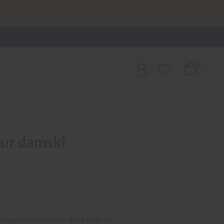
0
Cart
tur damski
i o gładkiej fakturze; dwurzędowa