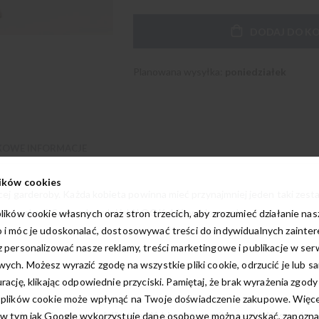
Garnitur
W
DODAJ DO K
damski
magazynie
Willsoor
Planowana wysyłka:
poniedziałek
OWE INFORMACJE
ików cookies
ej garderoby. Każda kobieta powinna mieć przynajmniej jeden taki zestaw
iele okazji. Sama zdecyduj jaki LOOK dziś wybierzesz!
lików cookie własnych oraz stron trzecich, aby zrozumieć działanie na
 i móc je udoskonalać, dostosowywać treści do indywidualnych zainte
 personalizować nasze reklamy, treści marketingowe i publikacje w ser
ych. Możesz wyrazić zgodę na wszystkie pliki cookie, odrzucić je lub s
rację, klikając odpowiednie przyciski. Pamiętaj, że brak wyrażenia zgody
 plików cookie może wpłynąć na Twoje doświadczenie zakupowe. Więcej
ygodne, a elastyczne i delikatne. Wybierając garnitur marki Willsoor bez 
w tym jak Google wykorzystuje dane osobowe można uzyskać, zapoznają