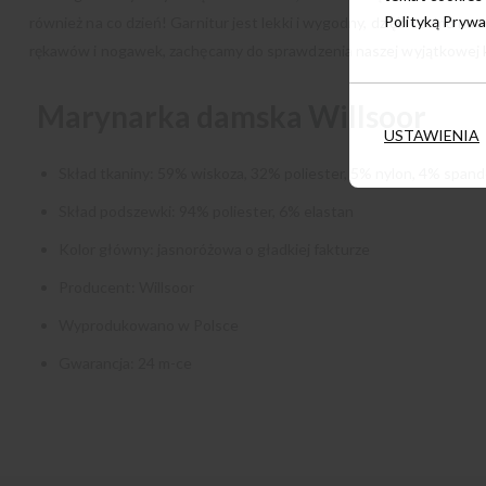
Polityką Prywa
również na co dzień! Garnitur jest lekki i wygodny, dzięki czemu naw
rękawów i nogawek, zachęcamy do sprawdzenia naszej wyjątkowej
Marynarka damska Willsoor
USTAWIENIA
Skład tkaniny: 59% wiskoza, 32% poliester, 5% nylon, 4% span
Skład podszewki: 94% poliester, 6% elastan
Kolor główny: jasnoróżowa o gładkiej fakturze
Producent: Willsoor
Wyprodukowano w Polsce
Gwarancja: 24 m-ce