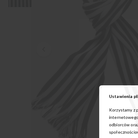
Ustawienia pl
Korzystamy z p
internetowego
odbiorców oraz
społecznościow