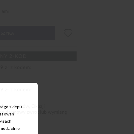
zlami
OSZYKA
szego sklepu
resowań
wisach
amodzielnie