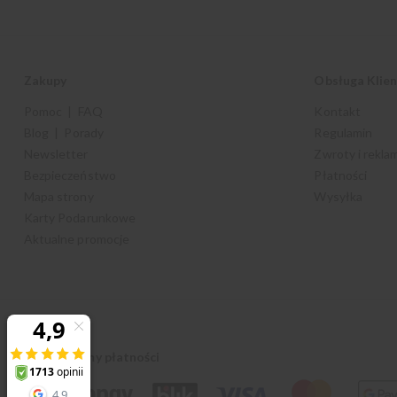
Zakupy
Obsługa Klie
Pomoc | FAQ
Kontakt
Blog | Porady
Regulamin
Newsletter
Zwroty i rekla
Bezpieczeństwo
Płatności
Mapa strony
Wysyłka
Karty Podarunkowe
Aktualne promocje
Akceptujemy płatności