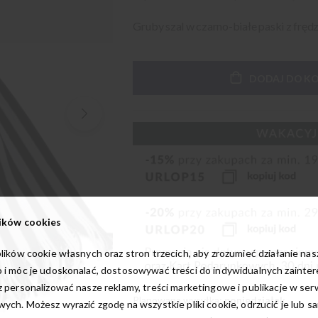
Gruby szal w czarno-białe paski z fręd
DODAJ DO K
ików cookies
lików cookie własnych oraz stron trzecich, aby zrozumieć działanie na
 i móc je udoskonalać, dostosowywać treści do indywidualnych zainte
 personalizować nasze reklamy, treści marketingowe i publikacje w ser
Planowana wysyłka:
poniedziałek
ych. Możesz wyrazić zgodę na wszystkie pliki cookie, odrzucić je lub s