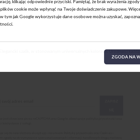
rację, klikając odpowiednie przyciski. Pamiętaj, że brak wyrażenia zgody
 plików cookie może wpłynąć na Twoje doświadczenie zakupowe. Więcej
w tym jak Google wykorzystuje dane osobowe można uzyskać, zapoznają
tności.
gancki szalik, w stonowanym uniwersalnych kolorach. Urozmaici każdą ko
ZGODA NA W
ZAPISZ
SIĘ
ona jest chroniona przez reCAPTCHA oraz Google, obowiązuje
polityka prywatności
oraz
i korzystania z usługi
.
jąc się do newslettera akceptuję i rozumiem
Politykę prywatności oraz Cookies
i
m zgodę na otrzymywanie spersonalizowanych informacji handlowych drogą mailową.