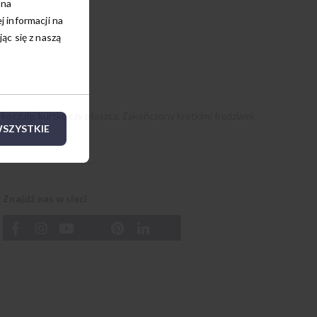
 na
 informacji na
c się z naszą
szulę, kurtkę czy płaszcz. Zakończony krótkimi frędzlami.
SZYSTKIE
Znajdź nas w sieci