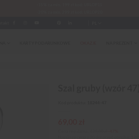
-15% za min. 199 zł kod: URLOP15
-20% za min. 299 zł kod: URLOP20
PL
ntakt
NA
KARTY PODARUNKOWE
OKAZJE
NA PREZENT
Szal gruby (wzór 47
Kod produktu
18244-47
69,00 zł
Cena regularna:
129,00 zł
-47%
Najniższa cena z 30 dni przed obniżką
129,