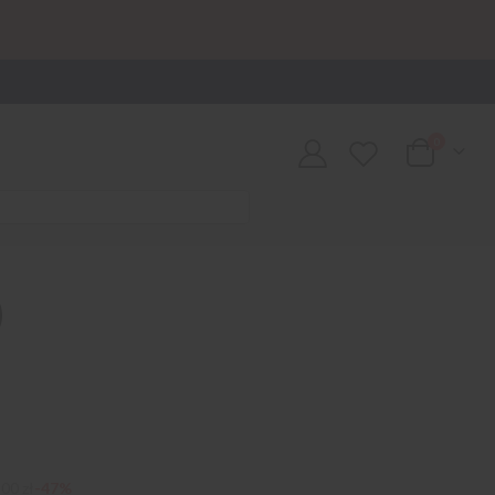
0
Cart
)
00 zł
-47%