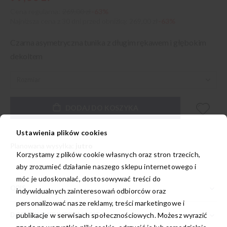
Cena regularna:
269,00 zł
-63%
Najniższa cena z 30 dni przed obniżką
269,00 zł
-63%
Czarna asymetryczna tunika z długim rękawem i głębokim
dekoltem
DODAJ DO KOSZYKA
Ustawienia plików cookies
Planowana wysyłka:
jutro
Korzystamy z plików cookie własnych oraz stron trzecich,
aby zrozumieć działanie naszego sklepu internetowego i
móc je udoskonalać, dostosowywać treści do
OPIS
indywidualnych zainteresowań odbiorców oraz
personalizować nasze reklamy, treści marketingowe i
DODATKOWE INFORMACJE
publikacje w serwisach społecznościowych. Możesz wyrazić