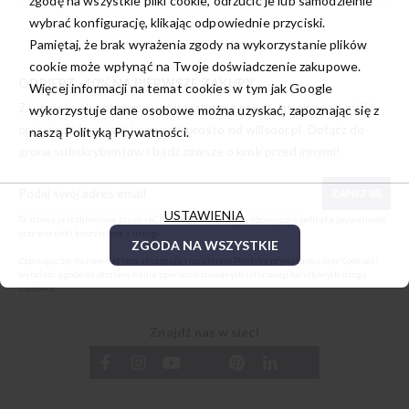
zgodę na wszystkie pliki cookie, odrzucić je lub samodzielnie
wybrać konfigurację, klikając odpowiednie przyciski.
Pamiętaj, że brak wyrażenia zgody na wykorzystanie plików
cookie może wpłynąć na Twoje doświadczenie zakupowe.
ODBIERZ -10% NA PIERWSZE ZAKUPY
Więcej informacji na temat cookies w tym jak Google
Zapisz się, aby otrzymywać wyjątkowe oferty, atrakcyjne zniżki
wykorzystuje dane osobowe można uzyskać, zapoznając się z
oraz garść inspiracji i nowości prosto od
willsoor.pl
. Dołącz do
naszą
Polityką Prywatności.
grona subskrybentów i bądź zawsze o krok przed innymi!
ZAPISZ SIĘ
USTAWIENIA
Ta strona jest chroniona przez reCAPTCHA oraz Google, obowiązuje
polityka prywatności
oraz
warunki korzystania z usługi
.
ZGODA NA WSZYSTKIE
Zapisując się do newslettera akceptuję i rozumiem
Politykę prywatności oraz Cookies
i
wyrażam zgodę na otrzymywanie spersonalizowanych informacji handlowych drogą
mailową.
Znajdź nas w sieci