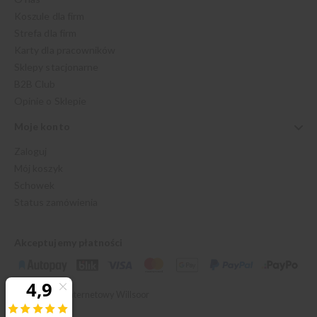
Koszule dla firm
Strefa dla firm
Karty dla pracowników
Sklepy stacjonarne
B2B Club
Opinie o Sklepie
Moje konto
Zaloguj
Mój koszyk
Schowek
Status zamówienia
Akceptujemy płatności
© 2026 Sklep Internetowy Willsoor