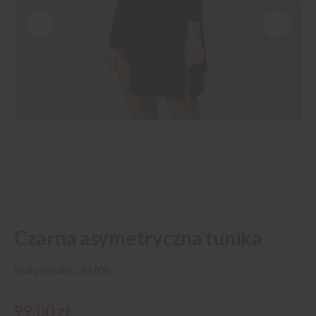
Przejdź
Czarna asymetryczna tunika
na
początek
galerii
Kod produktu
64700
99,00 zł