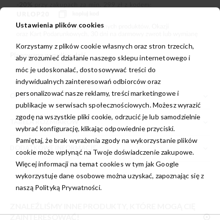
Ustawienia plików cookies
Korzystamy z plików cookie własnych oraz stron trzecich,
Planowana wysyłka:
dziś
aby zrozumieć działanie naszego sklepu internetowego i
móc je udoskonalać, dostosowywać treści do
indywidualnych zainteresowań odbiorców oraz
personalizować nasze reklamy, treści marketingowe i
OPIS
publikacje w serwisach społecznościowych. Możesz wyrazić
zgodę na wszystkie pliki cookie, odrzucić je lub samodzielnie
TABELA ROZMIARÓW
wybrać konfigurację, klikając odpowiednie przyciski.
Pamiętaj, że brak wyrażenia zgody na wykorzystanie plików
DODATKOWE INFORMACJE
cookie może wpłynąć na Twoje doświadczenie zakupowe.
Więcej informacji na temat cookies w tym jak Google
wykorzystuje dane osobowe można uzyskać, zapoznając się z
naszą
Polityką Prywatności.
ZNALEŹLIŚMY INNE PRODUKTY, KTÓRE MOGĄ CIĘ
ZAINTERESOWAĆ!