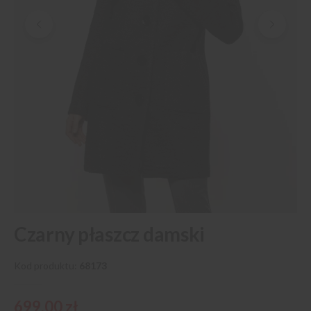
Przejdź
Czarny płaszcz damski
na
początek
galerii
Kod produktu
68173
699,00 zł