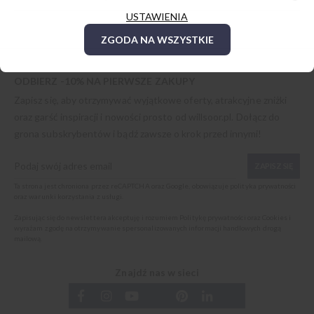
USTAWIENIA
ZGODA NA WSZYSTKIE
ODBIERZ -10% NA PIERWSZE ZAKUPY
Zapisz się, aby otrzymywać wyjątkowe oferty, atrakcyjne zniżki
oraz garść inspiracji i nowości prosto od
willsoor.pl
. Dołącz do
grona subskrybentów i bądź zawsze o krok przed innymi!
ZAPISZ SIĘ
Ta strona jest chroniona przez reCAPTCHA oraz Google, obowiązuje
polityka prywatności
oraz
warunki korzystania z usługi
.
Zapisując się do newslettera akceptuję i rozumiem
Politykę prywatności oraz Cookies
i
wyrażam zgodę na otrzymywanie spersonalizowanych informacji handlowych drogą
mailową.
Znajdź nas w sieci