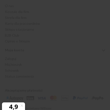
O nas
Koszule dla firm
Strefa dla firm
Karty dla pracowników
Sklepy stacjonarne
B2B Club
Opinie o Sklepie
Moje konto
Zaloguj
Mój koszyk
Schowek
Status zamówienia
Akceptujemy płatności
© 2026 Sklep Internetowy Willsoor