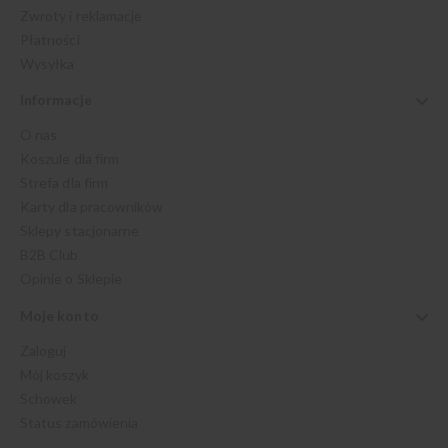
Zwroty i reklamacje
Płatności
Wysyłka
Informacje
O nas
Koszule dla firm
Strefa dla firm
Karty dla pracowników
Sklepy stacjonarne
B2B Club
Opinie o Sklepie
Moje konto
Zaloguj
Mój koszyk
Schowek
Status zamówienia