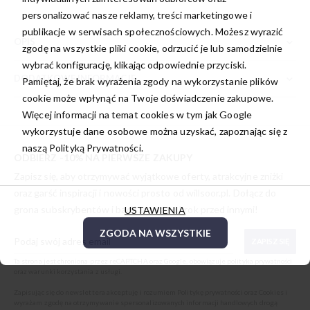
personalizować nasze reklamy, treści marketingowe i
publikacje w serwisach społecznościowych. Możesz wyrazić
OPIS
zgodę na wszystkie pliki cookie, odrzucić je lub samodzielnie
wybrać konfigurację, klikając odpowiednie przyciski.
DODATKOWE INFORMACJE
Pamiętaj, że brak wyrażenia zgody na wykorzystanie plików
cookie może wpłynąć na Twoje doświadczenie zakupowe.
Więcej informacji na temat cookies w tym jak Google
wykorzystuje dane osobowe można uzyskać, zapoznając się z
naszą
Polityką Prywatności.
ODBIERZ -10% NA PIERWSZE ZAKUPY
Zapisz się, aby otrzymywać wyjątkowe oferty, atrakcyjne zniżki
oraz garść inspiracji i nowości prosto od
willsoor.pl
. Dołącz do
grona subskrybentów i bądź zawsze o krok przed innymi!
USTAWIENIA
ZGODA NA WSZYSTKIE
ZAPISZ SIĘ
Ta strona jest chroniona przez reCAPTCHA oraz Google, obowiązuje
polityka prywatności
oraz
warunki korzystania z usługi
.
Zapisując się do newslettera akceptuję i rozumiem
Politykę prywatności oraz Cookies
i
wyrażam zgodę na otrzymywanie spersonalizowanych informacji handlowych drogą