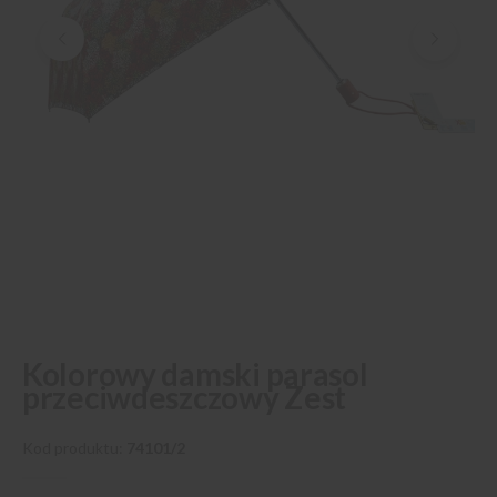
Przejdź
Kolorowy damski parasol
na
przeciwdeszczowy Zest
początek
galerii
Kod produktu
74101/2