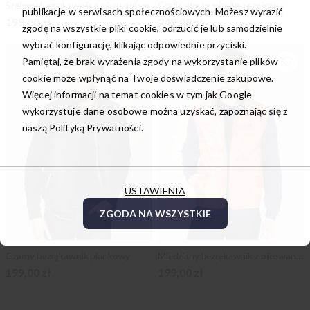
Srebrny bezrękawnik z pikowaniem
Grafitowa kamizelka rozpinana
publikacje w serwisach społecznościowych. Możesz wyrazić
199,00 zł
249,00 zł
zgodę na wszystkie pliki cookie, odrzucić je lub samodzielnie
wybrać konfigurację, klikając odpowiednie przyciski.
Pamiętaj, że brak wyrażenia zgody na wykorzystanie plików
cookie może wpłynąć na Twoje doświadczenie zakupowe.
Więcej informacji na temat cookies w tym jak Google
wykorzystuje dane osobowe można uzyskać, zapoznając się z
naszą
Polityką Prywatności.
USTAWIENIA
ZGODA NA WSZYSTKIE
Czarny bezrękawnik piankowy
Miedziany bezrękawnik z pikowaniem
199,00 zł
199,00 zł