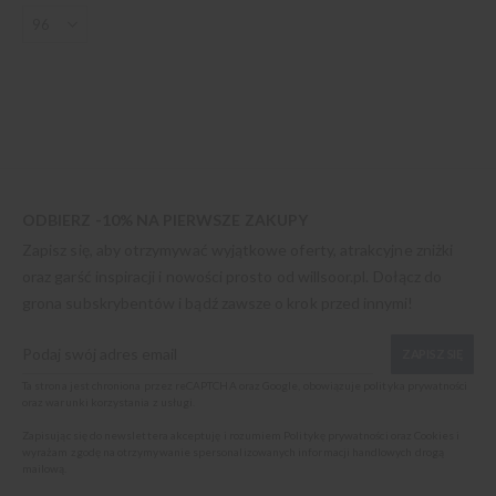
ODBIERZ -10% NA PIERWSZE ZAKUPY
Zapisz się, aby otrzymywać wyjątkowe oferty, atrakcyjne zniżki
oraz garść inspiracji i nowości prosto od
willsoor.pl
. Dołącz do
grona subskrybentów i bądź zawsze o krok przed innymi!
ZAPISZ SIĘ
Ta strona jest chroniona przez reCAPTCHA oraz Google, obowiązuje
polityka prywatności
oraz
warunki korzystania z usługi
.
Zapisując się do newslettera akceptuję i rozumiem
Politykę prywatności oraz Cookies
i
wyrażam zgodę na otrzymywanie spersonalizowanych informacji handlowych drogą
mailową.