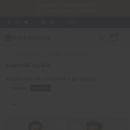
-15% za min. 199 zł kod: URLOP15
-20% za min. 299 zł kod: URLOP20
PL
0
Przełącznik
Cart
Nav
KAMIZELKI
MĘŻCZYZNA
UBRANIA
Kamizelki męskie
RODZAJ SWETRA
ROZMIAR
Rozmiar
L
WYCZYŚĆ