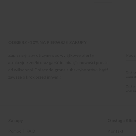
ODBIERZ -10% NA PIERWSZE ZAKUPY
Zapisz się, aby otrzymywać wyjątkowe oferty,
atrakcyjne zniżki oraz garść inspiracji i nowości prosto
od
willsoor.pl
. Dołącz do grona subskrybentów i bądź
Ta str
zawsze o krok przed innymi!
warunk
Zapisu
wyraża
Zakupy
Obsługa Klie
Pomoc | FAQ
Kontakt