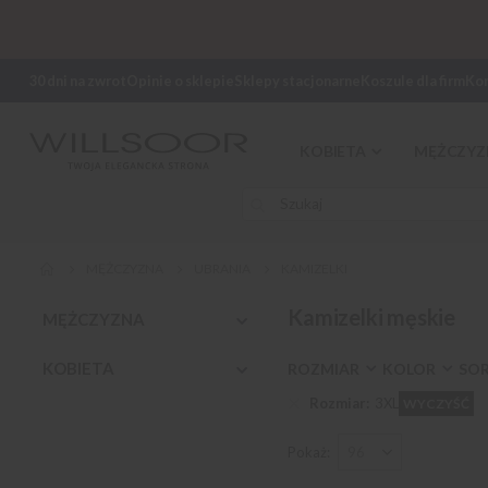
30 dni na zwrot
Opinie o sklepie
Sklepy stacjonarne
Koszule dla firm
Ko
KOBIETA
MĘŻCZYZ
MĘŻCZYZNA
UBRANIA
KAMIZELKI
Kamizelki męskie
MĘŻCZYZNA
KOBIETA
ROZMIAR
KOLOR
SO
Rozmiar
3XL
WYCZYŚĆ
Pokaż