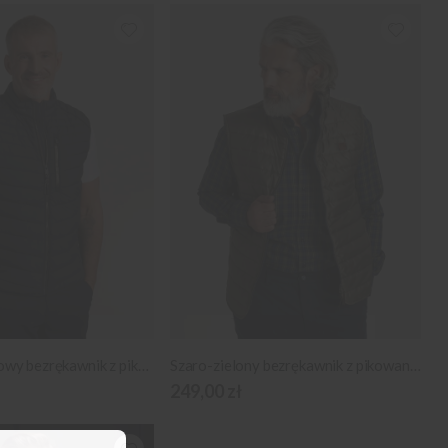
Ciemnogranatowy bezrękawnik z pikowaniem i kontrastami
Szaro-zielony bezrękawnik z pikowaniem
249,00 zł