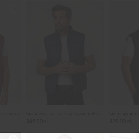
Czerwona kamizelka pikowana z kontrastami
Granatowa kamizelka pikowana z kontrastami
349,00 zł
329,00 zł