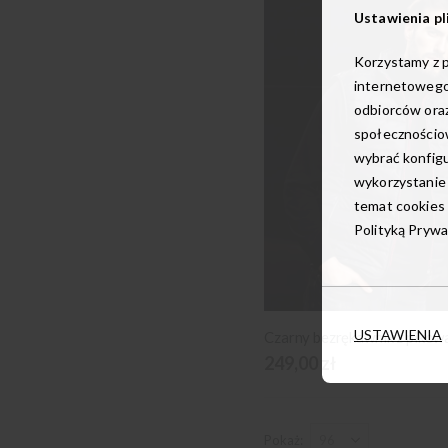
Ustawienia pl
Korzystamy z p
internetowego
odbiorców oraz
społecznościow
wybrać konfigu
wykorzystanie
temat cookies 
Polityką Prywa
USTAWIENIA
Czarny bezrękawnik z pikow
249,00 zł
Pokaż