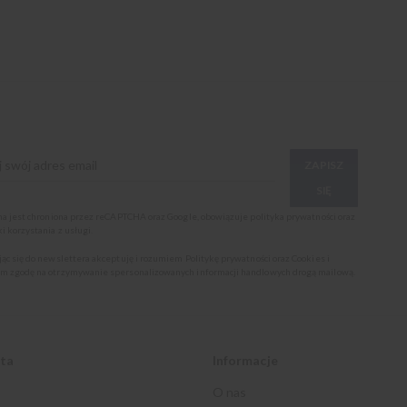
ZAPISZ
SIĘ
ona jest chroniona przez reCAPTCHA oraz Google, obowiązuje
polityka prywatności
oraz
i korzystania z usługi
.
jąc się do newslettera akceptuję i rozumiem
Politykę prywatności oraz Cookies
i
m zgodę na otrzymywanie spersonalizowanych informacji handlowych drogą mailową.
nta
Informacje
O nas