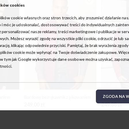
ików cookies
lików cookie własnych oraz stron trzecich, aby zrozumieć działanie na
 i móc je udoskonalać, dostosowywać treści do indywidualnych zainte
 personalizować nasze reklamy, treści marketingowe i publikacje w ser
ych. Możesz wyrazić zgodę na wszystkie pliki cookie, odrzucić je lub s
rację, klikając odpowiednie przyciski. Pamiętaj, że brak wyrażenia zgody
 plików cookie może wpłynąć na Twoje doświadczenie zakupowe. Więcej
w tym jak Google wykorzystuje dane osobowe można uzyskać, zapoznają
tności.
ZGODA NA W
aniem
Bordowy bezrękawnik z pikowaniem
Granatowy bez
249,00 zł
249,00 zł