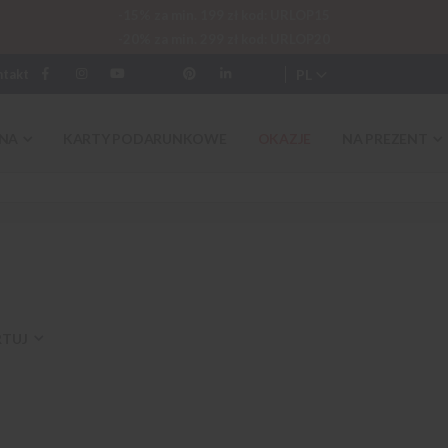
-15% za min. 199 zł kod: URLOP15
-20% za min. 299 zł kod: URLOP20
PL
ntakt
NA
KARTY PODARUNKOWE
OKAZJE
NA PREZENT
RTUJ