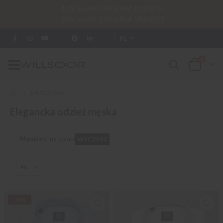
-15% za min. 199 zł kod: URLOP15
-20% za min. 299 zł kod: URLOP20
PL
0
Przełącznik
Cart
Nav
MĘŻCZYZNA
Elegancka odzież męska
Mankiet
na spinki
WYCZYŚĆ
-30%