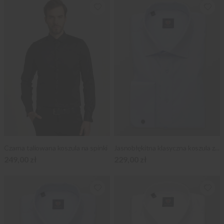
Czarna taliowana koszula na spinki
Jasnobłękitna klasyczna koszula z mankietami na spinki
249,00 zł
229,00 zł