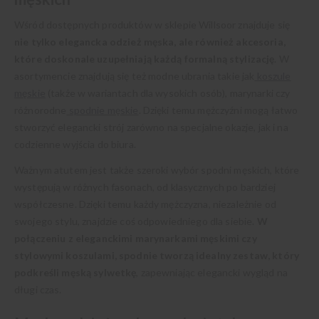
Wśród dostępnych produktów w sklepie Willsoor znajduje się
nie tylko elegancka odzież męska, ale również akcesoria,
które doskonale uzupełniają każdą formalną stylizację
. W
asortymencie znajdują się też modne ubrania takie jak
koszule
męskie
(także w wariantach dla wysokich osób), marynarki czy
różnorodne
spodnie męskie
. Dzięki temu mężczyźni mogą łatwo
stworzyć elegancki strój zarówno na specjalne okazje, jak i na
codzienne wyjścia do biura.
Ważnym atutem jest także szeroki wybór spodni męskich, które
występują w różnych fasonach, od klasycznych po bardziej
współczesne. Dzięki temu każdy mężczyzna, niezależnie od
swojego stylu, znajdzie coś odpowiedniego dla siebie.
W
połączeniu z eleganckimi marynarkami męskimi czy
stylowymi koszulami, spodnie tworzą idealny zestaw, który
podkreśli męską sylwetkę
, zapewniając elegancki wygląd na
długi czas.