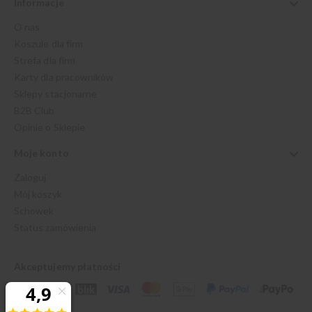
Informacje
O nas
Koszule dla firm
Strefa dla firm
Karty dla pracowników
Sklepy stacjonarne
B2B Club
Opinie o Sklepie
Moje konto
Zaloguj
Mój koszyk
Schowek
Status zamówienia
Akceptujemy płatności