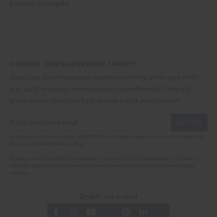
każdym szczególe.
ODBIERZ -10% NA PIERWSZE ZAKUPY
Zapisz się, aby otrzymywać wyjątkowe oferty, atrakcyjne zniżki
oraz garść inspiracji i nowości prosto od
willsoor.pl
. Dołącz do
grona subskrybentów i bądź zawsze o krok przed innymi!
ZAPISZ SIĘ
Ta strona jest chroniona przez reCAPTCHA oraz Google, obowiązuje
polityka prywatności
oraz
warunki korzystania z usługi
.
Zapisując się do newslettera akceptuję i rozumiem
Politykę prywatności oraz Cookies
i
wyrażam zgodę na otrzymywanie spersonalizowanych informacji handlowych drogą
mailową.
Znajdź nas w sieci