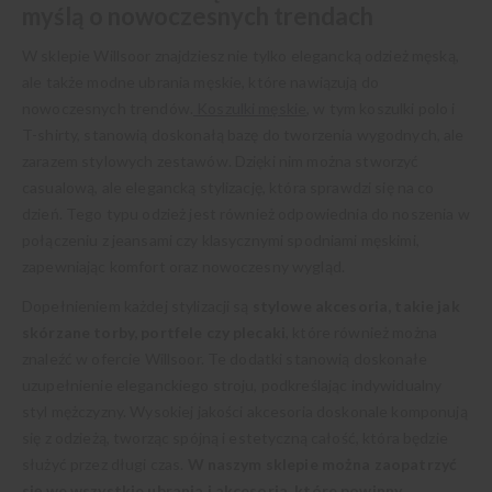
myślą o nowoczesnych trendach
W sklepie Willsoor znajdziesz nie tylko elegancką odzież męską,
ale także modne ubrania męskie, które nawiązują do
nowoczesnych trendów.
Koszulki męskie
, w tym koszulki polo i
T-shirty, stanowią doskonałą bazę do tworzenia wygodnych, ale
zarazem stylowych zestawów. Dzięki nim można stworzyć
casualową, ale elegancką stylizację, która sprawdzi się na co
dzień. Tego typu odzież jest również odpowiednia do noszenia w
połączeniu z jeansami czy klasycznymi spodniami męskimi,
zapewniając komfort oraz nowoczesny wygląd.
Dopełnieniem każdej stylizacji są
stylowe akcesoria, takie jak
skórzane torby, portfele czy plecaki
, które również można
znaleźć w ofercie Willsoor. Te dodatki stanowią doskonałe
uzupełnienie eleganckiego stroju, podkreślając indywidualny
styl mężczyzny. Wysokiej jakości akcesoria doskonale komponują
się z odzieżą, tworząc spójną i estetyczną całość, która będzie
służyć przez długi czas.
W naszym sklepie można zaopatrzyć
się we wszystkie ubrania i akcesoria, które powinny