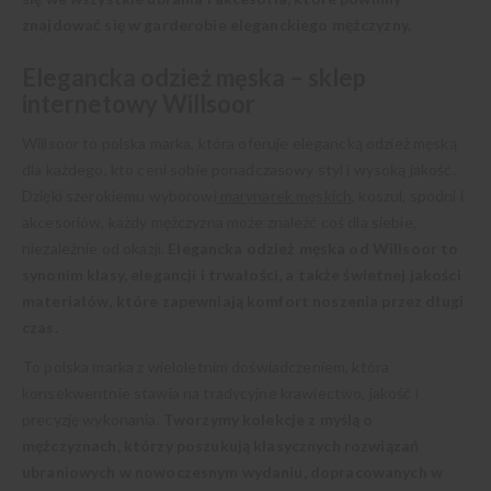
znajdować się w garderobie eleganckiego mężczyzny.
Elegancka odzież męska – sklep
internetowy Willsoor
Willsoor to polska marka, która oferuje elegancką odzież męską
dla każdego, kto ceni sobie ponadczasowy styl i wysoką jakość.
Dzięki szerokiemu wyborowi
marynarek męskich
, koszul, spodni i
akcesoriów, każdy mężczyzna może znaleźć coś dla siebie,
niezależnie od okazji.
Elegancka odzież męska od Willsoor to
synonim klasy, elegancji i trwałości, a także świetnej jakości
materiałów, które zapewniają komfort noszenia przez długi
czas.
To polska marka z wieloletnim doświadczeniem, która
konsekwentnie stawia na tradycyjne krawiectwo, jakość i
precyzję wykonania.
Tworzymy kolekcje z myślą o
mężczyznach, którzy poszukują klasycznych rozwiązań
ubraniowych w nowoczesnym wydaniu, dopracowanych w