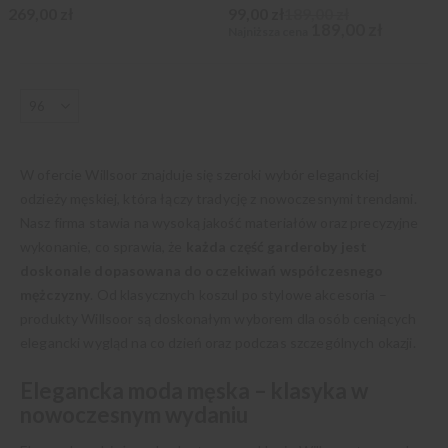
269,00 zł
99,00 zł
189,00 zł
189,00 zł
Najniższa cena
W ofercie Willsoor znajduje się szeroki wybór eleganckiej
odzieży męskiej, która łączy tradycję z nowoczesnymi trendami.
Nasz firma stawia na wysoką jakość materiałów oraz precyzyjne
wykonanie, co sprawia, że
każda część garderoby jest
doskonale dopasowana do oczekiwań współczesnego
mężczyzny
. Od klasycznych koszul po stylowe akcesoria –
produkty Willsoor są doskonałym wyborem dla osób ceniących
elegancki wygląd na co dzień oraz podczas szczególnych okazji.
Elegancka moda męska – klasyka w
nowoczesnym wydaniu