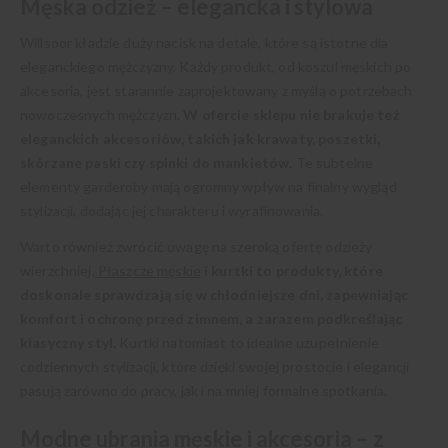
Męska odzież – elegancka i stylowa
Willsoor kładzie duży nacisk na detale, które są istotne dla
eleganckiego mężczyzny. Każdy produkt, od koszul męskich po
akcesoria, jest starannie zaprojektowany z myślą o potrzebach
nowoczesnych mężczyzn.
W ofercie sklepu nie brakuje też
eleganckich akcesoriów, takich jak krawaty, poszetki,
skórzane paski czy spinki do mankietów.
Te subtelne
elementy garderoby mają ogromny wpływ na finalny wygląd
stylizacji, dodając jej charakteru i wyrafinowania.
Warto również zwrócić uwagę na szeroką ofertę odzieży
wierzchniej.
Płaszcze męskie
i kurtki to produkty, które
doskonale sprawdzają się w chłodniejsze dni, zapewniając
komfort i ochronę przed zimnem, a zarazem podkreślając
klasyczny styl.
Kurtki natomiast to idealne uzupełnienie
codziennych stylizacji, które dzięki swojej prostocie i elegancji
pasują zarówno do pracy, jak i na mniej formalne spotkania.
Modne ubrania męskie i akcesoria – z