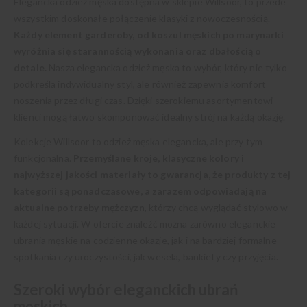
Elegancka odzież męska dostępna w sklepie Willsoor, to przede
wszystkim doskonałe połączenie klasyki z nowoczesnością.
Każdy element garderoby, od koszul męskich po marynarki
wyróżnia się starannością wykonania oraz dbałością o
detale.
Nasza elegancka odzież męska to wybór, który nie tylko
podkreśla indywidualny styl, ale również zapewnia komfort
noszenia przez długi czas. Dzięki szerokiemu asortymentowi
klienci mogą łatwo skomponować idealny strój na każdą okazję.
Kolekcje Willsoor to odzież męska elegancka, ale przy tym
funkcjonalna.
Przemyślane kroje, klasyczne kolory i
najwyższej jakości materiały to gwarancja, że produkty z tej
kategorii są ponadczasowe, a zarazem odpowiadają na
aktualne potrzeby mężczyzn
, którzy chcą wyglądać stylowo w
każdej sytuacji. W ofercie znaleźć można zarówno eleganckie
ubrania męskie na codzienne okazje, jak i na bardziej formalne
spotkania czy uroczystości, jak wesela, bankiety czy przyjęcia.
Szeroki wybór eleganckich ubrań
męskich