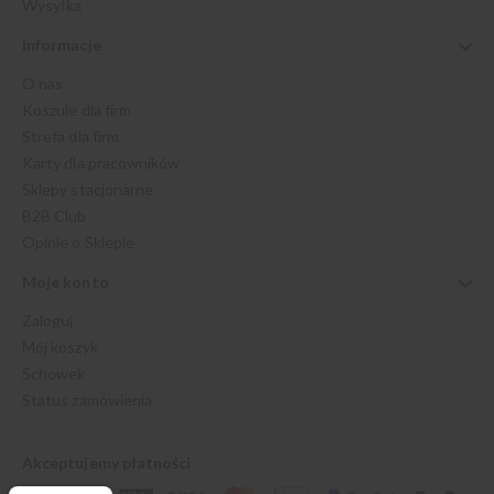
Wysyłka
Informacje
O nas
Koszule dla firm
Strefa dla firm
Karty dla pracowników
Sklepy stacjonarne
B2B Club
Opinie o Sklepie
Moje konto
Zaloguj
Mój koszyk
Schowek
Status zamówienia
Akceptujemy płatności