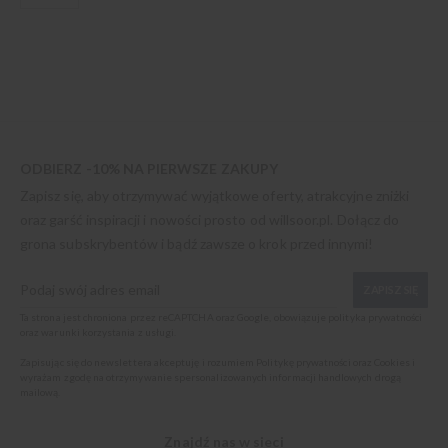
ODBIERZ -10% NA PIERWSZE ZAKUPY
Zapisz się, aby otrzymywać wyjątkowe oferty, atrakcyjne zniżki
oraz garść inspiracji i nowości prosto od
willsoor.pl
. Dołącz do
grona subskrybentów i bądź zawsze o krok przed innymi!
ZAPISZ SIĘ
Ta strona jest chroniona przez reCAPTCHA oraz Google, obowiązuje
polityka prywatności
oraz
warunki korzystania z usługi
.
Zapisując się do newslettera akceptuję i rozumiem
Politykę prywatności oraz Cookies
i
wyrażam zgodę na otrzymywanie spersonalizowanych informacji handlowych drogą
mailową.
Znajdź nas w sieci