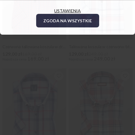
USTAWIENIA
ZGODA NA WSZYSTKIE
Czerwona taliowana koszula w drobną kratkę
Taliowana koszula w czerwono-błękitną kratę
129,00 zł
169,00 zł
129,00 zł
249,00 zł
169,00 zł
249,00 zł
Najniższa cena
Najniższa cena