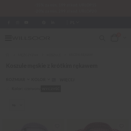
-15% za min. 199 zł kod: URLOP15
-20% za min. 299 zł kod: URLOP20
PL
0
Przełącznik
Cart
Nav
KRÓTKI RĘKAW
MĘŻCZYZNA
KOSZULE
Koszule męskie z krótkim rękawem
ROZMIAR
KOLOR
Kolor
czerwony
WYCZYŚĆ