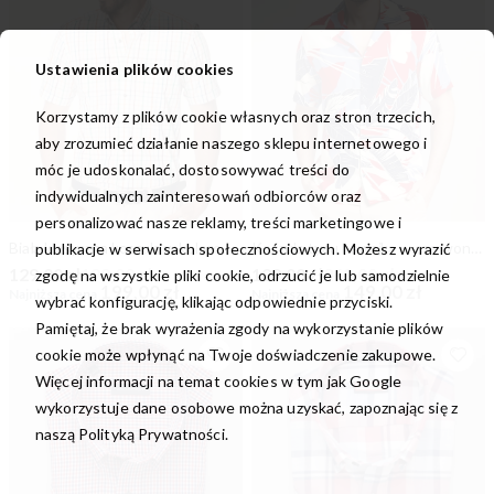
Ustawienia plików cookies
Korzystamy z plików cookie własnych oraz stron trzecich,
aby zrozumieć działanie naszego sklepu internetowego i
móc je udoskonalać, dostosowywać treści do
indywidualnych zainteresowań odbiorców oraz
personalizować nasze reklamy, treści marketingowe i
Biała klasyczna koszula w kolorową kratkę
Koszula typu hawajka w czerwone i granatowe liście
publikacje w serwisach społecznościowych. Możesz wyrazić
129,00 zł
199,00 zł
129,00 zł
269,00 zł
zgodę na wszystkie pliki cookie, odrzucić je lub samodzielnie
199,00 zł
149,00 zł
Najniższa cena
Najniższa cena
wybrać konfigurację, klikając odpowiednie przyciski.
Pamiętaj, że brak wyrażenia zgody na wykorzystanie plików
cookie może wpłynąć na Twoje doświadczenie zakupowe.
Więcej informacji na temat cookies w tym jak Google
wykorzystuje dane osobowe można uzyskać, zapoznając się z
naszą
Polityką Prywatności.