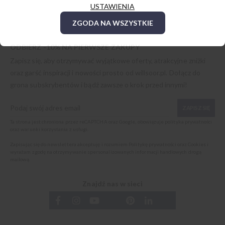
USTAWIENIA
ZGODA NA WSZYSTKIE
ODBIERZ -10% NA PIERWSZE ZAKUPY
Zapisz się, aby otrzymywać wyjątkowe oferty, atrakcyjne zniżki
oraz garść inspiracji i nowości prosto od
willsoor.pl
. Dołącz do
grona subskrybentów i bądź zawsze o krok przed innymi!
ZAPISZ SIĘ
Ta strona jest chroniona przez reCAPTCHA oraz Google, obowiązuje
polityka prywatności
oraz
warunki korzystania z usługi
.
Zapisując się do newslettera akceptuję i rozumiem
Politykę prywatności oraz Cookies
i
wyrażam zgodę na otrzymywanie spersonalizowanych informacji handlowych drogą
mailową.
Znajdź nas w sieci