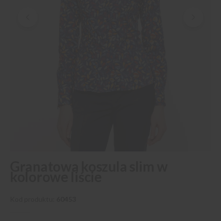
Przejdź
Granatowa koszula slim w
na
kolorowe liście
początek
galerii
Kod produktu
60453