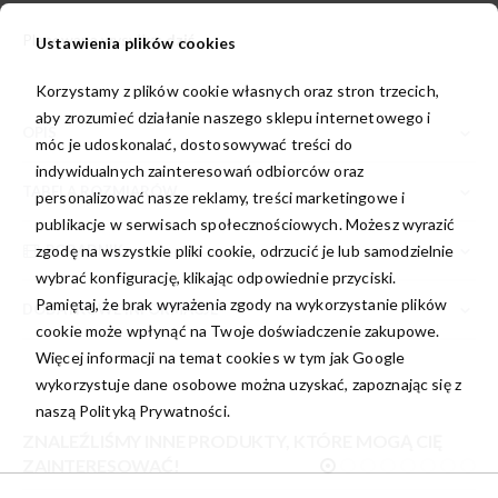
Planowana wysyłka:
dziś
Ustawienia plików cookies
Korzystamy z plików cookie własnych oraz stron trzecich,
aby zrozumieć działanie naszego sklepu internetowego i
OPIS
móc je udoskonalać, dostosowywać treści do
indywidualnych zainteresowań odbiorców oraz
TABELA ROZMIARÓW
personalizować nasze reklamy, treści marketingowe i
publikacje w serwisach społecznościowych. Możesz wyrazić
PORADNIK
zgodę na wszystkie pliki cookie, odrzucić je lub samodzielnie
wybrać konfigurację, klikając odpowiednie przyciski.
Pamiętaj, że brak wyrażenia zgody na wykorzystanie plików
DODATKOWE INFORMACJE
cookie może wpłynąć na Twoje doświadczenie zakupowe.
Więcej informacji na temat cookies w tym jak Google
wykorzystuje dane osobowe można uzyskać, zapoznając się z
naszą
Polityką Prywatności.
ZNALEŹLIŚMY INNE PRODUKTY, KTÓRE MOGĄ CIĘ
ZAINTERESOWAĆ!