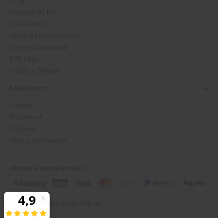
O nas
Koszule dla firm
Strefa dla firm
Karty dla pracowników
Sklepy stacjonarne
B2B Club
Opinie o Sklepie
Moje konto
Zaloguj
Mój koszyk
Schowek
Status zamówienia
Akceptujemy płatności
© 2026 Sklep Internetowy Willsoor