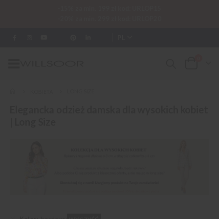
-15% za min. 199 zł kod: URLOP15
-20% za min. 299 zł kod: URLOP20
PL
0
Przełącznik
Cart
Nav
LONG SIZE
KOBIETA
Elegancka odzież damska dla wysokich kobiet
| Long Size
Kolor
bordowy