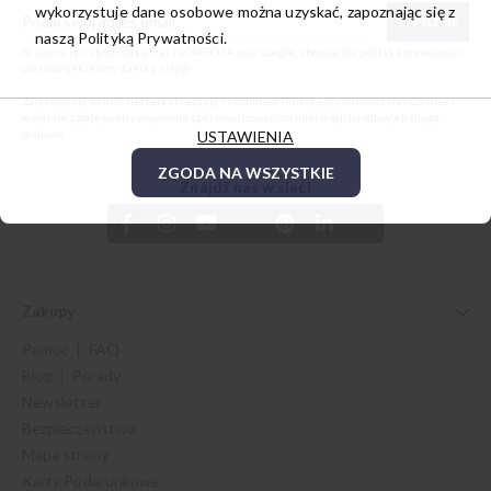
wykorzystuje dane osobowe można uzyskać, zapoznając się z
ZAPISZ SIĘ
naszą
Polityką Prywatności.
Ta strona jest chroniona przez reCAPTCHA oraz Google, obowiązuje
polityka prywatności
oraz
warunki korzystania z usługi
.
Zapisując się do newslettera akceptuję i rozumiem
Politykę prywatności oraz Cookies
i
wyrażam zgodę na otrzymywanie spersonalizowanych informacji handlowych drogą
mailową.
USTAWIENIA
ZGODA NA WSZYSTKIE
Znajdź nas w sieci
Zakupy
Pomoc | FAQ
Blog | Porady
Newsletter
Bezpieczeństwo
Mapa strony
Karty Podarunkowe