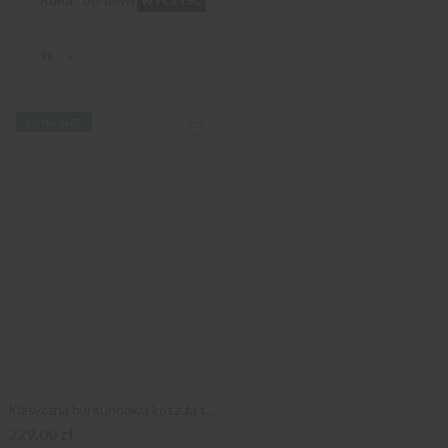
WYCZYŚĆ
LONG SIZE
Klasyczna burgundowa koszula typu long size
229,00 zł